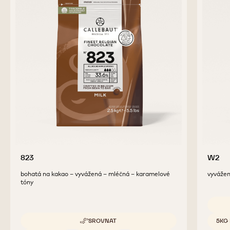
previous
next
DOPLŇKOVÉ PRODUKTY