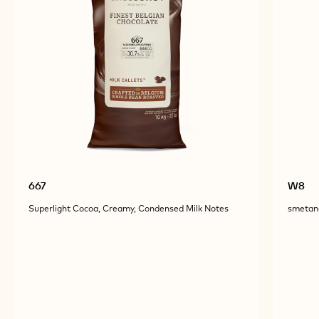
Objevte více čokoládových a kakaových ingrediencí
pro přípravu chutných a vizuálně přitažlivých
produktů