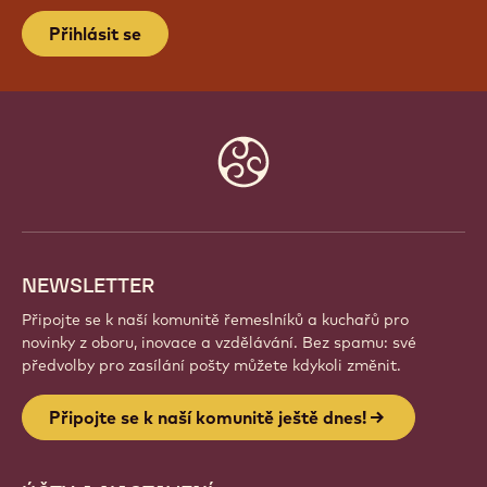
PŘIPOJTE SE K NAŠÍ KOMUNITĚ
JEŠTĚ DNES!
Staňte se součástí globální komunity nadšených
šéfkuchařů a řemeslníků. Sdílejte inspiraci, objevujte
nové kreace a rozvíjejte své řemeslo s Callebaut.
Přihlásit se
Website
info