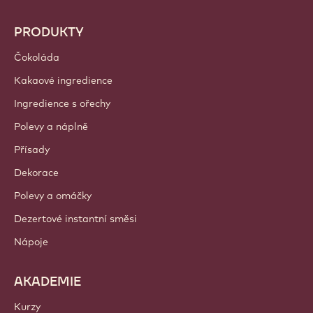
Callebaut
Recepty
Trendy a Inspirace
Udržitelnost
O nás
Barry Callebaut Group
Kontaktujte nás
Newsletter
Kde nakoupit?
PRODUKTY
Čokoláda
Kakaové ingredience
Ingredience s ořechy
Polevy a náplně