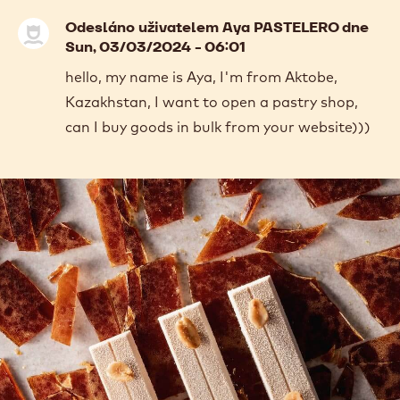
previous
next
COMMENTS
Přidat komentář
Comments
Odesláno uživatelem
Aya PASTELERO
dne
Sun, 03/03/2024 - 06:01
hello, my name is Aya, I'm from Aktobe,
Kazakhstan, I want to open a pastry shop,
can I buy goods in bulk from your website)))