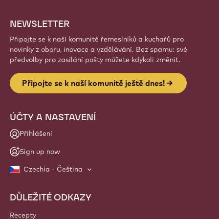
NEWSLETTER
Připojte se k naší komunitě řemeslníků a kuchařů pro
novinky z oboru, inovace a vzdělávání. Bez spamu: své
předvolby pro zasílání pošty můžete kdykoli změnit.
Připojte se k naší komunitě ještě dnes!
ÚČTY A NASTAVENÍ
Přihlášení
Sign up now
Czechia - Čeština
DŮLEŽITÉ ODKAZY
Footer
Callebaut
Recepty