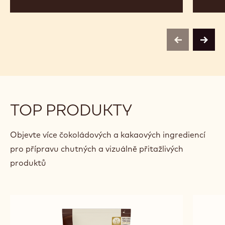
Bourdeaux
Van
Puyv
previous
next
TOP PRODUKTY
Objevte více čokoládových a kakaových ingrediencí
pro přípravu chutných a vizuálně přitažlivých
produktů