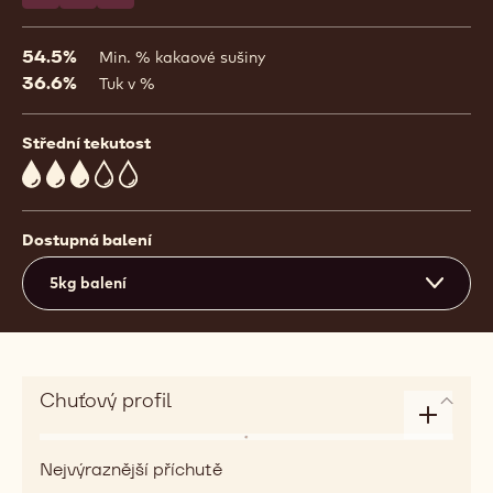
Napsat komentář
- 811
Uložit
- 811
Srovnat
- 811
54.5%
Min. % kakaové sušiny
36.6%
Tuk v %
Střední tekutost
3
Dostupná balení
5kg balení
Chuťový profil
Enlarge
Aroma
taste
Nejvýraznější příchutě
roasted,
profile