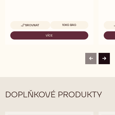
Dostupná balení
10KG BAG
SROVNAT
-
667
VÍCE
-
667
previous
next
DOPLŇKOVÉ PRODUKTY