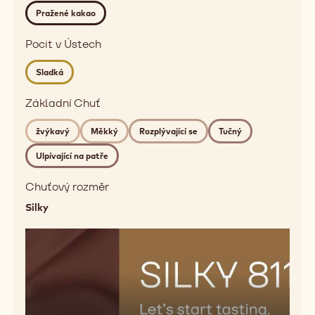
red
Pražené kakao
fruits
Detailed
Pocit v Ústech
flavor
Sladká
roasted
cocoa
Základní Chuť
Základní
Chuť
žvýkavý
Měkký
Rozplývající se
Tučný
chewy,
Ulpívající na patře
soft,
melting,
Chuťový rozměr
fatty,
Silky
mouthcoating
Pocit
v
Ústech
sweet
Chuťový
Přehrát
rozměr