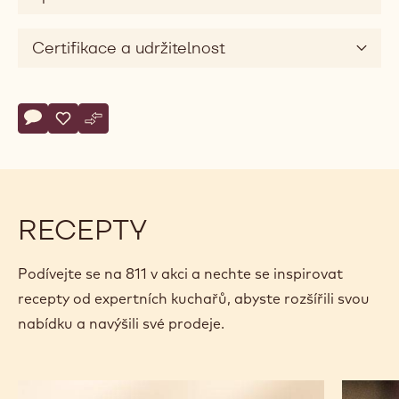
Certifikace a udržitelnost
Actions
Napsat komentář
- 811
Uložit
- 811
Srovnat
- 811
RECEPTY
Podívejte se na 811 v akci a nechte se inspirovat
recepty od expertních kuchařů, abyste rozšířili svou
nabídku a navýšili své prodeje.
Čokoládová
Aztécká