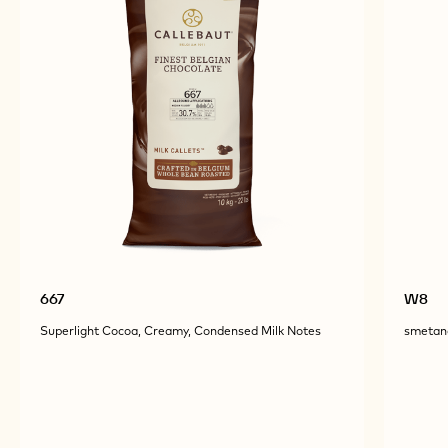
667
W8
Superlight Cocoa, Creamy, Condensed Milk Notes
smetano