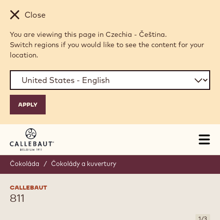
Skip to main content
Close
You are viewing this page in Czechia - Čeština.
Switch regions if you would like to see the content for your
location.
Tog
mai
nav
Čokoláda
/
Čokolády a kuvertury
CALLEBAUT
811
1
/
3