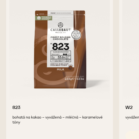
823
W2
bohatá na kakao – vyvážená – mléčná – karamelové
vyvážen
tóny