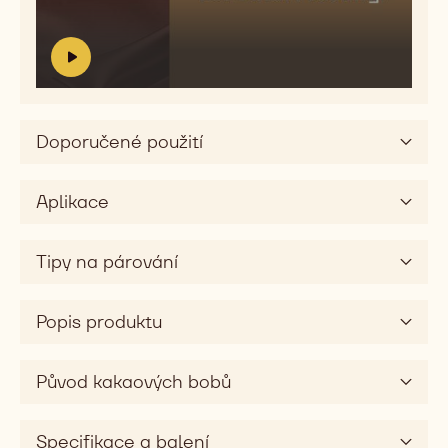
video:
silky
Sensory
profile
video
V
S
i
e
d
n
e
s
Doporučené použití
o
o
:
r
y
Aplikace
p
r
o
Tipy na párování
f
i
l
Popis produktu
e
v
Původ kakaových bobů
i
d
e
Specifikace a balení
o