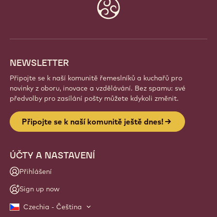
Staňte se součástí globální komunity nadšených
šéfkuchařů a řemeslníků. Sdílejte inspiraci, objevujte
nové kreace a rozvíjejte své řemeslo s Callebaut.
Přihlásit se
Website
info
NEWSLETTER
Připojte se k naší komunitě řemeslníků a kuchařů pro
novinky z oboru, inovace a vzdělávání. Bez spamu: své