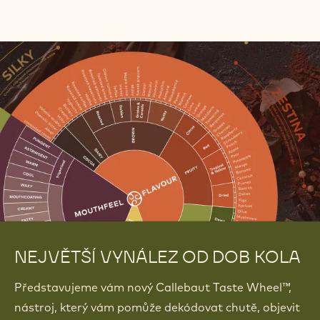
Najít
recepty
RECEPTY
Vytvořte své další mistrovské dílo s čokoládou a
ingrediencemi Callebaut®
Najít recepty