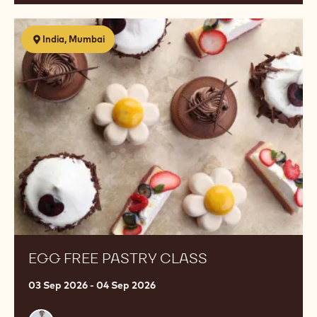
CHOCOLATE BUSINESS START UP - 5
DAY COURSE
10 Aug 2026 - 14 Aug 2026
Začátečník
Julie
Julie Sharp
Sharp
Egg
India, Mumbai
Free
Pastry
Class