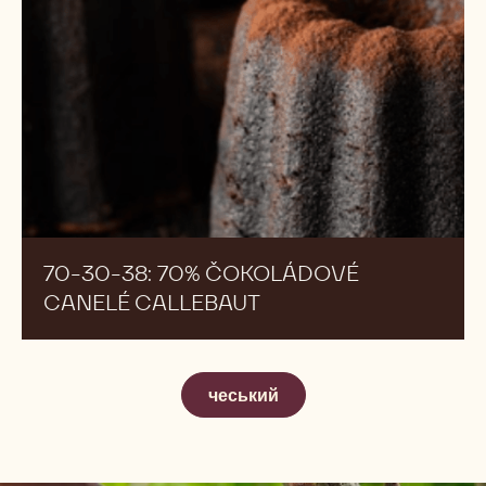
Russ
Russ Thayer
Thayer
70-
NOVÝ
30-
38:
70%
Čokoládové
Canelé
Callebaut