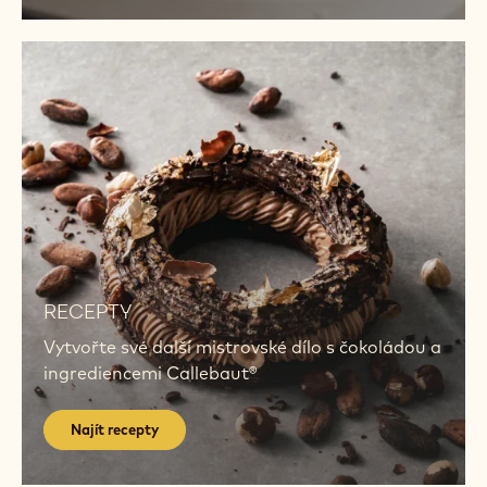
Navštívit
akademii
AKADEMIE
Osvojte si nové techniky kdykoli a kdekoli -
osobně i online.
Navštívit akademii
Najít
recepty