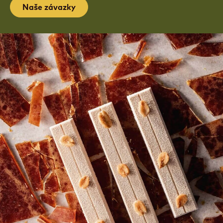
KONÁNÍ DOBRA CHUTNÁ NEJLÉPE
Zjistěte, jak pomáháme komunitám pěstitelů kakaa
prostřednictvím udržitelných řešení s Cocoa
Horizons.
Naše závazky