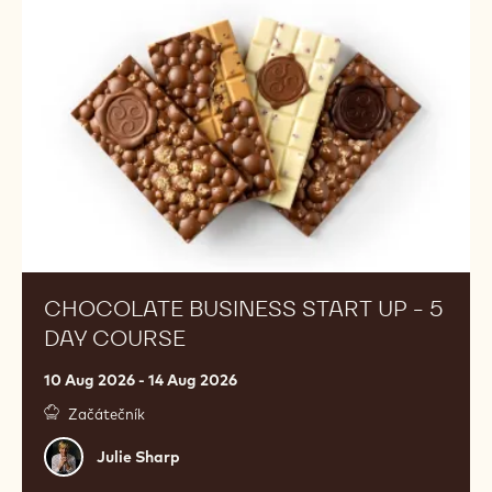
POKRAČUJTE V UČENÍ S
NAŠÍ AKADEMIÍ
Kurzy pod vedením šéfcukrářů pro zdokonalení chutí
a technik. Začněte ještě dnes.
Chocolate
United Kingdom, Banbury
Business
Start
Up
-
5
Day
Course