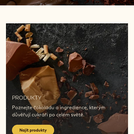
E
P
MASTERS
A
OF
G
TASTE
E
Callebaut® Belgie 1911
ZJISTIT VÍCE
Najít
produkty