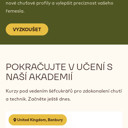
NEJVĚTŠÍ VYNÁLEZ OD DOB KOLA
Představujeme vám nový Callebaut Taste Wheel™,
nástroj, který vám pomůže dekódovat chutě, objevit
nové chuťové profily a vylepšit preciznost vašeho
řemesla.
VYZKOUŠET