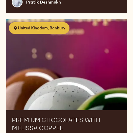
EGG FREE PASTRY CLASS
03 Sep 2026 - 04 Sep 2026
Pratik
Pratik Deshmukh
Deshmukh
Premium
United Kingdom, Banbury
Chocolates
with
Melissa
Coppel