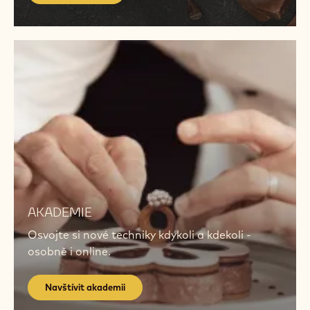
Najít
produkty
PRODUKTY
Poznejte čokoládu a ingredience, kterým
důvěřují cukráři po celém světě.
Najít produkty
Navštívit
akademii