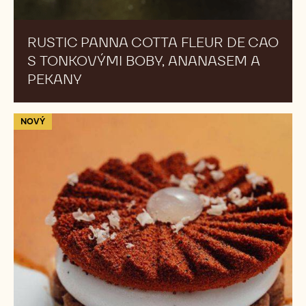
CAO
S
TONKOVÝMI
BOBY,
ANANASEM
A
PEKANY
RUSTIC PANNA COTTA FLEUR DE CAO
S TONKOVÝMI BOBY, ANANASEM A
PEKANY
Citronové
NOVÝ