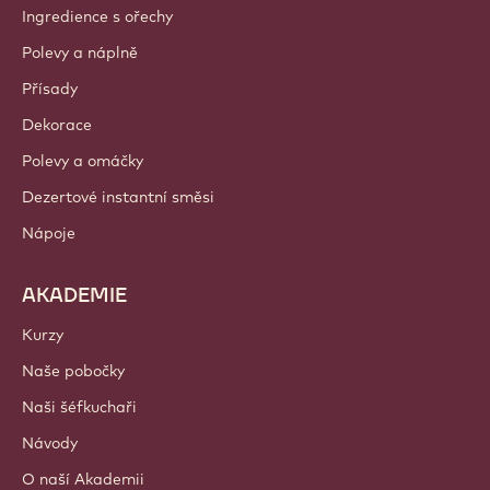
Barry Callebaut Group
Kontaktujte nás
Newsletter
Kde nakoupit?
PRODUKTY
Čokoláda
Kakaové ingredience
Ingredience s ořechy
Polevy a náplně
Přísady
Dekorace
Polevy a omáčky
Dezertové instantní směsi