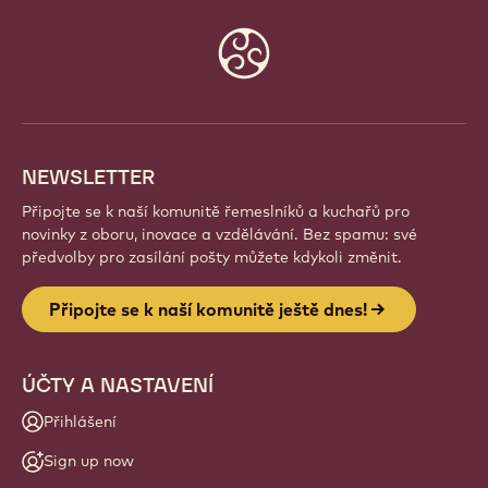
PŘIPOJTE SE K NAŠÍ KOMUNITĚ
JEŠTĚ DNES!
Staňte se součástí globální komunity nadšených
šéfkuchařů a řemeslníků. Sdílejte inspiraci, objevujte
nové kreace a rozvíjejte své řemeslo s Callebaut.
Přihlásit se
Website
info
NEWSLETTER
Připojte se k naší komunitě řemeslníků a kuchařů pro