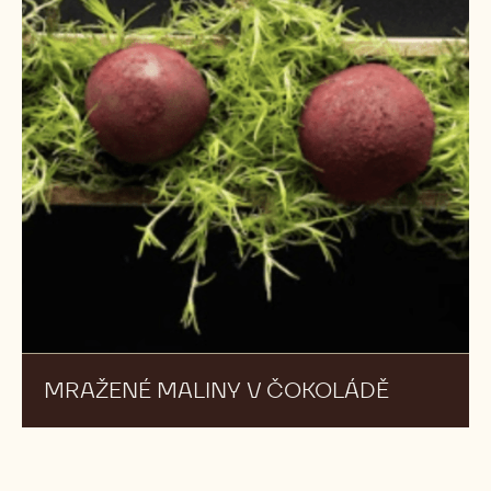
MADAGASKAR 67% ENTREMET
MRAŽENÉ
NOVÝ
MALINY
V
ČOKOLÁDĚ