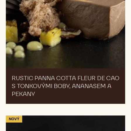
TURECKÉ KÁVOVÉ CROISSANTY
RUSTIC
NOVÝ
PANNA
COTTA
FLEUR
DE
CAO
S
TONKOVÝMI
BOBY,
ANANASEM
A
PEKANY