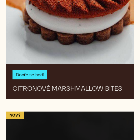
413 RECEPTY
Results
Citronové
NOVÝ
marshmallow
bites