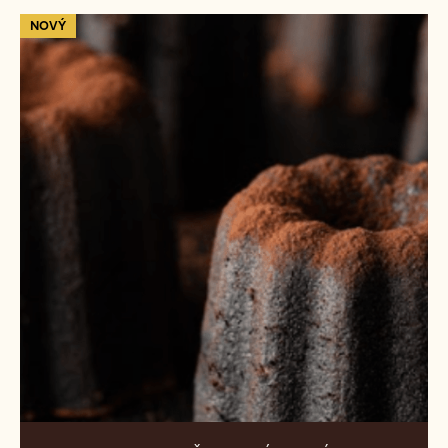
VELVET: BASKICKÝ CHEESECAKE
70-
NOVÝ
30-
38:
70%
Čokoládové
Canelé
Callebaut