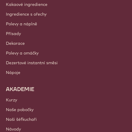
O nás
Barry Callebaut Group
Kontaktujte nás
Newsletter
Kde nakoupit?
PRODUKTY
Čokoláda
Kakaové ingredience
Ingredience s ořechy
Polevy a náplně
Přísady
Dekorace
Polevy a omáčky