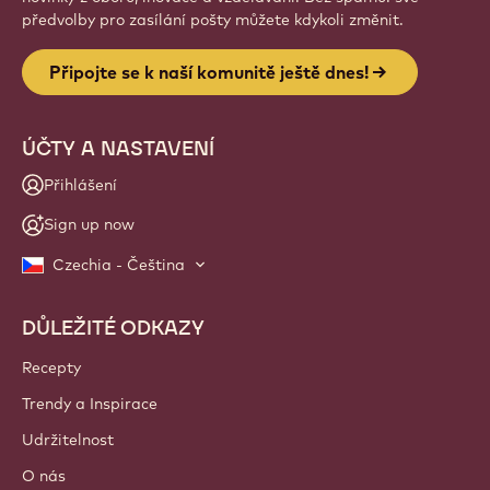
předvolby pro zasílání pošty můžete kdykoli změnit.
Připojte se k naší komunitě ještě dnes!
ÚČTY A NASTAVENÍ
Přihlášení
Sign up now
Czechia - Čeština
DŮLEŽITÉ ODKAZY
Footer
Callebaut
Recepty
Trendy a Inspirace
Udržitelnost
O nás