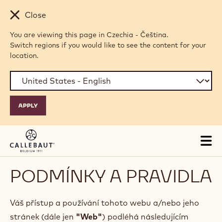
Skip to main content
Close
You are viewing this page in Czechia - Čeština.
Switch regions if you would like to see the content for your
location.
Tog
mai
nav
PODMÍNKY A PRAVIDLA
Váš přístup a používání tohoto webu a/nebo jeho
stránek (dále jen
"Web"
) podléhá následujícím