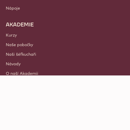
Nápoje
AKADEMIE
Kurzy
Naše pobočky
Naši šéfkuchaři
Návody
O naší Akademii
© 2021 - 2026
Callebaut
.
všechna práva vyhrazena
Footer
Doporučené kurzy
-
Privacy & cookie policy
meta
Zásady odpovědného oznamování