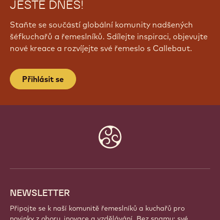
JEŠTĚ DNES!
Staňte se součástí globální komunity nadšených
šéfkuchařů a řemeslníků. Sdílejte inspiraci, objevujte
nové kreace a rozvíjejte své řemeslo s Callebaut.
Přihlásit se
Website
info
NEWSLETTER
Připojte se k naší komunitě řemeslníků a kuchařů pro
novinky z oboru, inovace a vzdělávání. Bez spamu: své