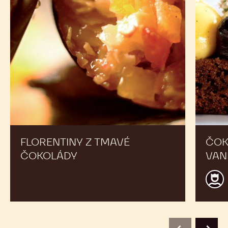
vanilka
FLORENTINY Z TMAVÉ
ČOK
ČOKOLÁDY
VAN
Beno
Dewi