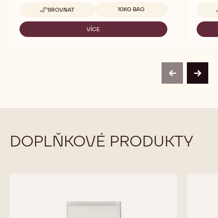
Dostupná balení
10KG BAG
SROVNAT
-
667
VÍCE
-
667
previous
next
DOPLŇKOVÉ PRODUKTY