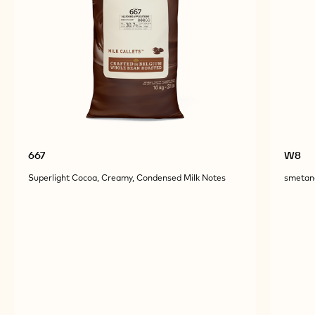
667
W8
Superlight Cocoa, Creamy, Condensed Milk Notes
smetano