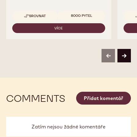
Dostupná balení
800G PYTEL
SROVNAT
-
NIBS
VÍCE
-
NIBS
previous
next
COMMENTS
Přidat komentář
Zatím nejsou žádné komentáře