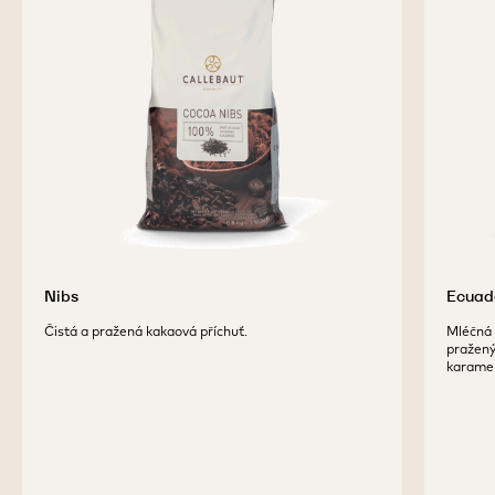
Nibs
Ecuad
Čistá a pražená kakaová příchuť.
Mléčná 
pražený
karamel