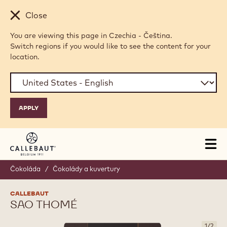
Skip to main content
Close
You are viewing this page in Czechia - Čeština.
Switch regions if you would like to see the content for your
location.
Tog
mai
nav
Čokoláda
/
Čokolády a kuvertury
CALLEBAUT
SAO THOMÉ
1
/
2