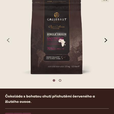
previous
nex
Move to slide 1
Move to slide 2
Product
Čokoláda s bohatou chutí příchutěmi červeného a
information
žlutého ovoce.