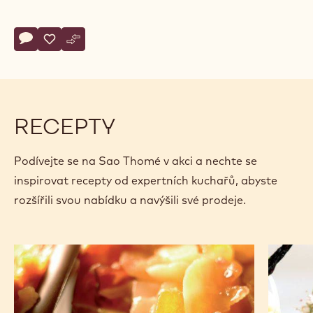
Actions
Napsat komentář
- Sao Thomé
Uložit
- Sao Thomé
Srovnat
- Sao Thomé
RECEPTY
Podívejte se na Sao Thomé v akci a nechte se
inspirovat recepty od expertních kuchařů, abyste
rozšířili svou nabídku a navýšili své prodeje.
Florentiny
Čokolád
z
koláč,
tmavé
dýně
čokolády
a