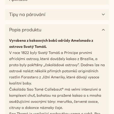
Tipy na párování
Popis produktu
Vyrobena z kakaových bobů odrůdy Amelonado z
ostrova Svatý Tomáš.
V roce 1822 byly Svatý Tomáš a Príncipe prvními
africkými ostrovy, které dovážely kakao z Brazílie, a
proto byly pokřtěny „čokoládové ostrovy“. Dodnes lze na
ostrově nalézt několik přímých potomků originálních
rostlin Forastero z Jižní Ameriky, které dávají vysoce
kvalitní boby.
Čokoláda Sao Tomé Callebaut® má velmi intenzivní a
komplexní chuť, bohatou na pražené kakao a s mnoha
osvěžujícími ovocnými tóny: meruňka, červené ovoce,
citrusy a dokonce náznaky čaje.
Sao Thomé je vynikající pochoutkou sama o sobě. Pro