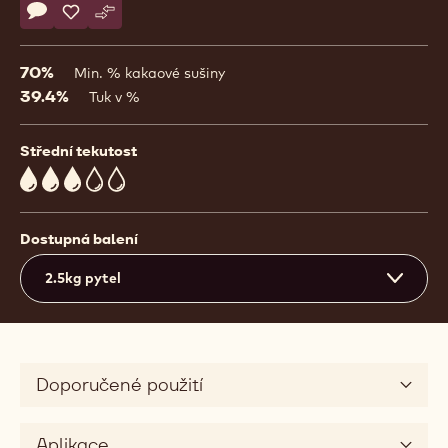
Actions
Napsat komentář
- Sao Thomé
Uložit
- Sao Thomé
Srovnat
- Sao Thomé
70%
Min. % kakaové sušiny
39.4%
Tuk v %
Střední tekutost
3
Dostupná balení
2.5kg pytel
Doporučené použití
Aplikace