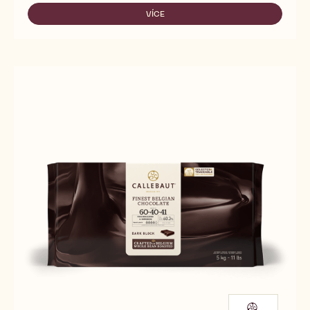
60-
40-
VÍCE
-
38
60-
40-
38