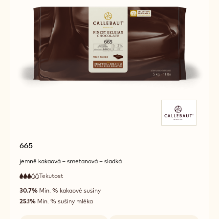
665
jemně kakaová – smetanová – sladká
Tekutost
:
3
3
střední
out
30.7%
Min. % kakaové sušiny
tekutost
of
25.1%
Min. % sušiny mléka
5