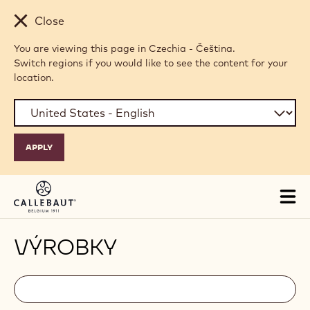
Skip to main content
Close
You are viewing this page in Czechia - Čeština.
Switch regions if you would like to see the content for your
location.
Tog
mai
nav
VÝROBKY
Filters
Filters:
Hledat
search