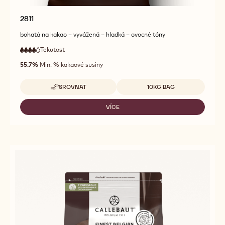
2811
bohatá na kakao – vyvážená – hladká – ovocné tóny
Tekutost
:
4
4
vysoká
out
55.7%
Min. % kakaové sušiny
tekutost
of
5
Dostupná balení
SROVNAT
10KG BAG
-
2811
VÍCE
-
2811