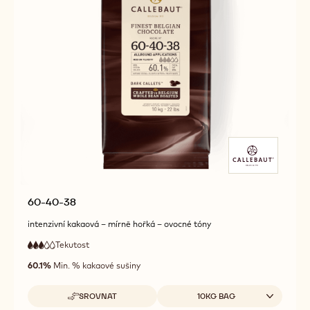
60-40-38
intenzivní kakaová – mírně hořká – ovocné tóny
Tekutost
:
3
3
střední
out
60.1%
Min. % kakaové sušiny
tekutost
of
5
Dostupná balení
SROVNAT
10KG BAG
-