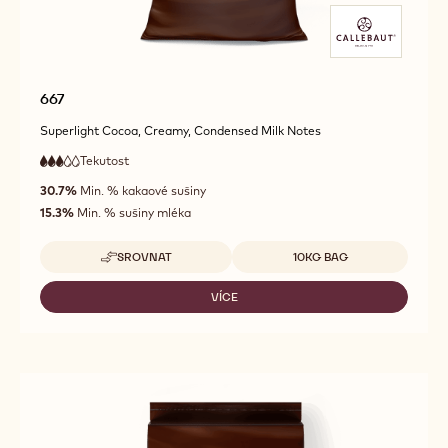
667
Superlight Cocoa, Creamy, Condensed Milk Notes
Tekutost
:
3
3
střední
out
30.7%
Min. % kakaové sušiny
tekutost
of
15.3%
Min. % sušiny mléka
5
Dostupná balení
SROVNAT
10KG BAG
-
667
VÍCE
-
667