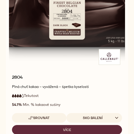
2804
Plná chuť kakaa – vyvážená – špetka kyselosti
Tekutost
:
4
4
vysoká
out
54.1%
Min. % kakaové sušiny
tekutost
of
5
Dostupná balení
SROVNAT
5KG BALENÍ
-
2804
VÍCE
-