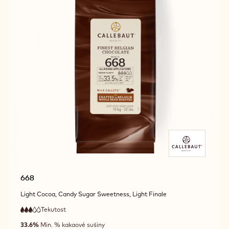
668
Light Cocoa, Candy Sugar Sweetness, Light Finale
Tekutost
:
3
3
střední
out
33.6%
Min. % kakaové sušiny
tekutost