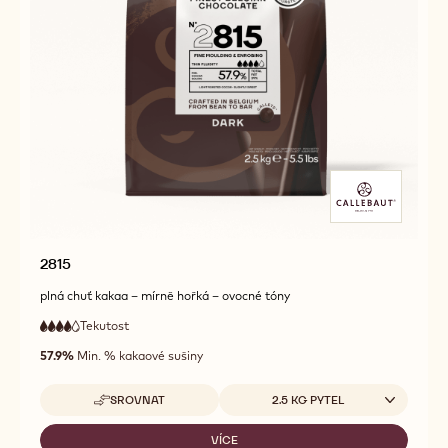
2815
plná chuť kakaa – mírně hořká – ovocné tóny
Tekutost
:
4
4
vysoká
out
57.9%
Min. % kakaové sušiny
tekutost
of
5
Dostupná balení
SROVNAT
2.5 KG PYTEL
-
2815
VÍCE
-