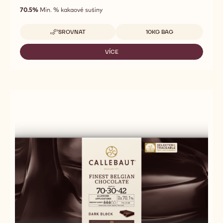
3
střední
out
70.5%
Min. % kakaové sušiny
tekutost
of
5
Dostupná balení
SROVNAT
10KG BAG
-
70-
30-
VÍCE
-
38
70-
S
30-
CERTIFIKACÍ
38
FAIRTRADE
S
CERTIFIKACÍ
FAIRTRADE