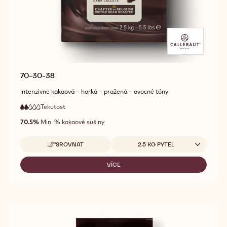
70-30-38
intenzivně kakaová – hořká – pražená – ovocné tóny
Tekutost
:
2
2
nízká
out
70.5%
Min. % kakaové sušiny
tekutost
of
5
Dostupná balení
SROVNAT
2.5 KG PYTEL
-
70-
30-
VÍCE
-
38
70-
30-
38