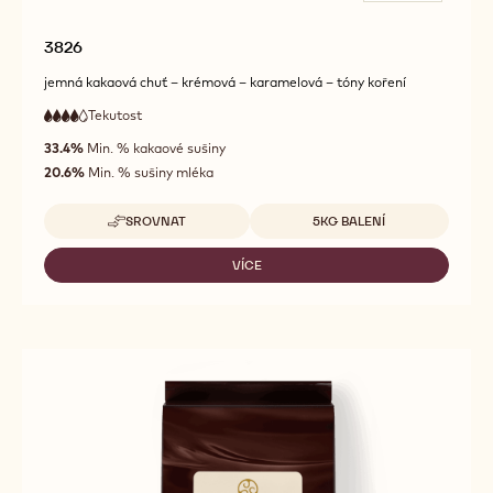
3826
jemná kakaová chuť – krémová – karamelová – tóny koření
Tekutost
:
4
4
vysoká
out
33.4%
Min. % kakaové sušiny
tekutost
of
20.6%
Min. % sušiny mléka
5
Dostupná balení
SROVNAT
5KG BALENÍ
-
3826
VÍCE
-
3826