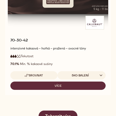
70-30-42
intenzivně kakaová – hořká – pražená – ovocné tóny
Tekutost
:
3
3
střední
out
70.1%
Min. % kakaové sušiny
tekutost
of
5
Dostupná balení
SROVNAT
5KG BALENÍ
-
70-
30-
VÍCE
-
42
70-
30-
42
Zobrazit více