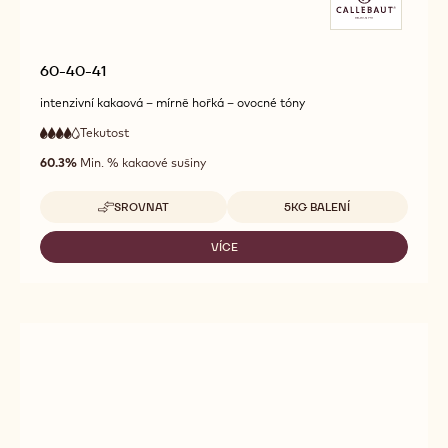
60-40-41
intenzivní kakaová – mírně hořká – ovocné tóny
Tekutost
:
4
4
vysoká
out
60.3%
Min. % kakaové sušiny
tekutost
of
5
Dostupná balení
SROVNAT
5KG BALENÍ
-
60-
40-
VÍCE
-
41
60-
40-
41