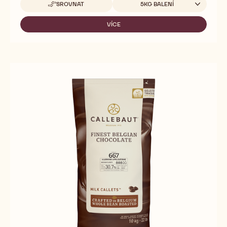
Dostupná balení
SROVNAT
5KG BALENÍ
-
665
VÍCE
-
665