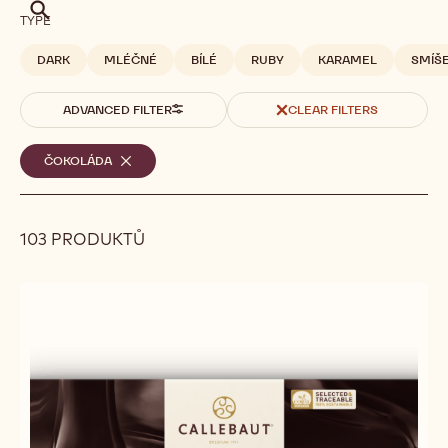
Hledat
TYPE
DARK
MLÉČNÉ
BÍLÉ
RUBY
KARAMEL
SMÍŠ
ADVANCED FILTER
CLEAR FILTERS
Vybrané
ČOKOLÁDA
-
REMOVE
filtry
FILTER
103 PRODUKTŮ
Results