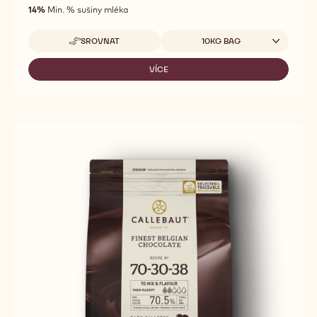
of
14%
Min. % sušiny mléka
5
Dostupná balení
SROVNAT
10KG BAG
-
668
VÍCE
-
668