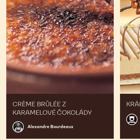
z
karamelové
čokolády
CRÈME BRÛLÉE Z
KRÁ
KARAMELOVÉ ČOKOLÁDY
Calle
Alexandre
CHO
Alexandre Bourdeaux
Bourdeaux
ACA