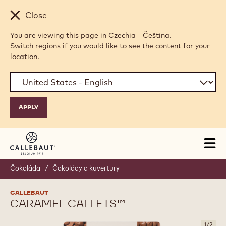
Skip to main content
Close
You are viewing this page in Czechia - Čeština.
Switch regions if you would like to see the content for your
location.
Tog
mai
nav
Čokoláda
/
Čokolády a kuvertury
CALLEBAUT
CARAMEL CALLETS™
1
/
2