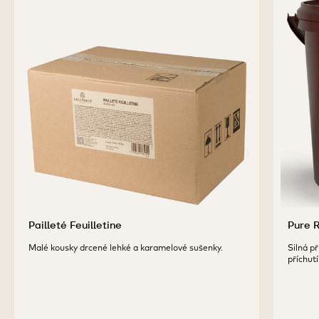
Pailleté Feuilletine
Pure 
Malé kousky drcené lehké a karamelové sušenky.
Silná p
příchutí