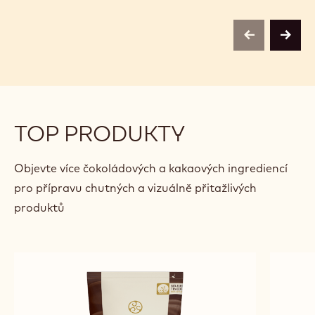
centr
Belg
previous
next
TOP PRODUKTY
Objevte více čokoládových a kakaových ingrediencí
pro přípravu chutných a vizuálně přitažlivých
produktů