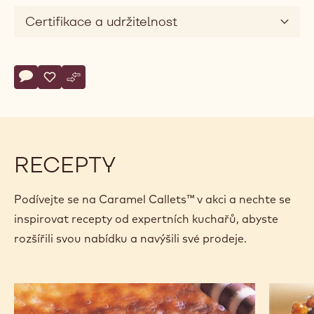
Certifikace a udržitelnost
Actions
Napsat komentář
- Caramel Callets™
Uložit
- Caramel Callets™
Srovnat
- Caramel Callets™
RECEPTY
Podívejte se na Caramel Callets™ v akci a nechte se
inspirovat recepty od expertních kuchařů, abyste
rozšířili svou nabídku a navýšili své prodeje.
Crème
Královs
brûlée
karamel