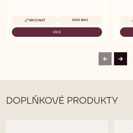
Dostupná balení
10KG BAG
SROVNAT
-
667
VÍCE
-
667
previous
next
DOPLŇKOVÉ PRODUKTY