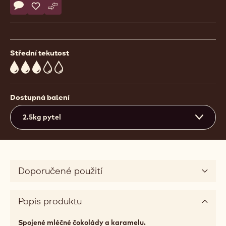
Actions
Napsat komentář
- Caramel Callets™
Uložit
- Caramel Callets™
Srovnat
- Caramel Callets™
Střední tekutost
3
Dostupná balení
2.5kg pytel
Doporučené použití
Popis produktu
Spojené mléčné čokolády a karamelu.