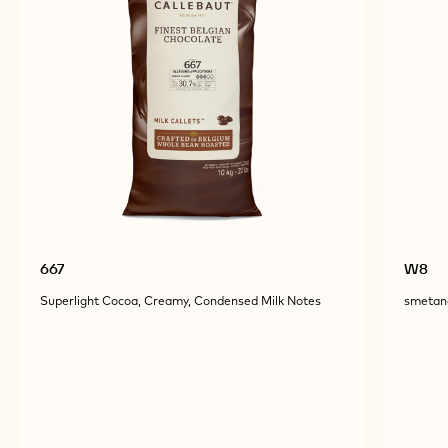
667
W8
Superlight Cocoa, Creamy, Condensed Milk Notes
smetano