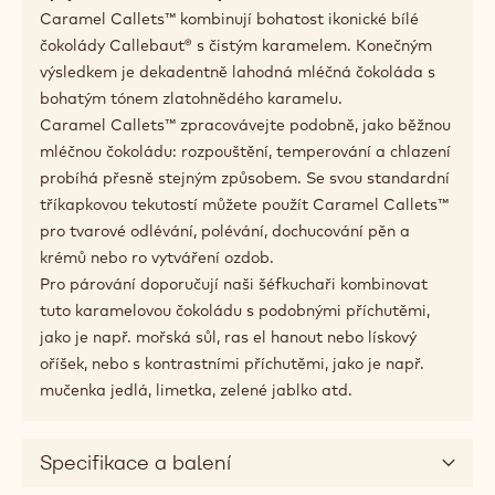
Caramel Callets™ kombinují bohatost ikonické bílé
čokolády Callebaut® s čistým karamelem. Konečným
výsledkem je dekadentně lahodná mléčná čokoláda s
bohatým tónem zlatohnědého karamelu.
Caramel Callets™ zpracovávejte podobně, jako běžnou
mléčnou čokoládu: rozpouštění, temperování a chlazení
probíhá přesně stejným způsobem. Se svou standardní
tříkapkovou tekutostí můžete použít Caramel Callets™
pro tvarové odlévání, polévání, dochucování pěn a
krémů nebo ro vytváření ozdob.
Pro párování doporučují naši šéfkuchaři kombinovat
tuto karamelovou čokoládu s podobnými příchutěmi,
jako je např. mořská sůl, ras el hanout nebo lískový
oříšek, nebo s kontrastními příchutěmi, jako je např.
mučenka jedlá, limetka, zelené jablko atd.
Specifikace a balení