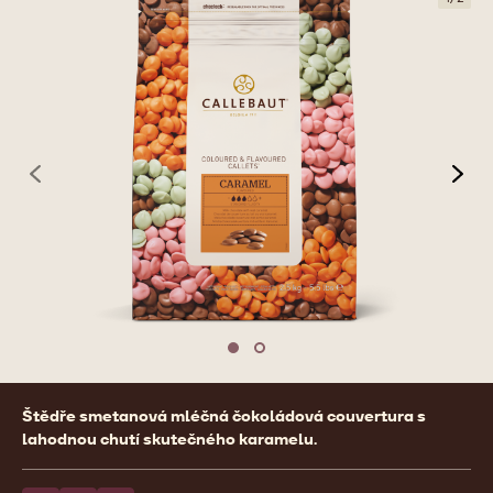
previous
nex
Move to slide 1
Move to slide 2
Product
Štědře smetanová mléčná čokoládová couvertura s
information
lahodnou chutí skutečného karamelu.