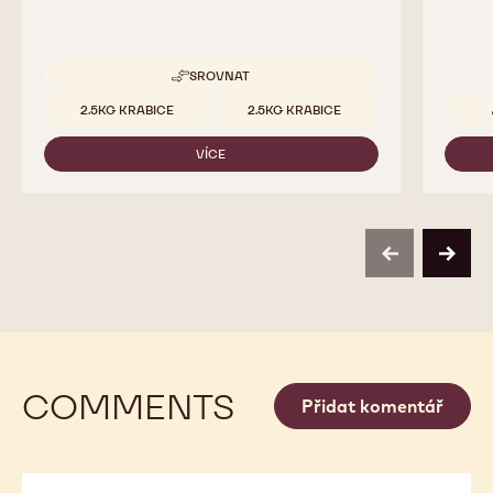
SROVNAT
-
PAILLETÉ
Dostupná balení
2.5KG KRABICE
2.5KG KRABICE
FEUILLETINE
VÍCE
-
PAILLETÉ
FEUILLETINE
previous
next
COMMENTS
Přidat komentář