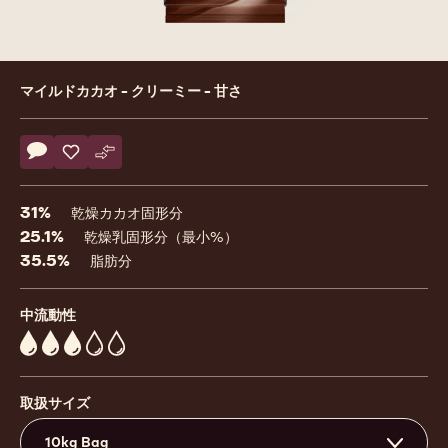
Product
マイルドカカオ - クリーミー - 甘さ
information
Actions
コメント
- 665
保存
- 665
比較
- 665