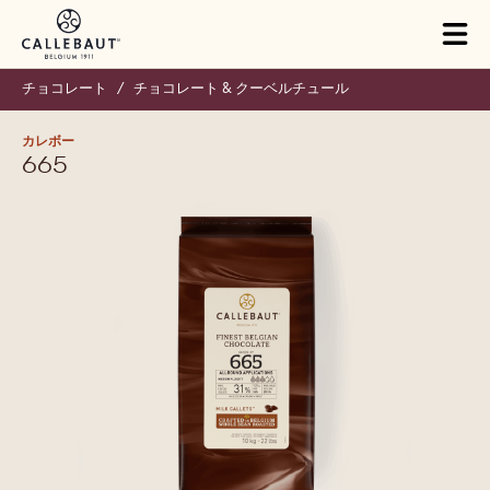
Skip to main content
Close
You are viewing this page in Japan - 日本語.
Switch regions if you would like to see the content for your
location.
Tog
mai
nav
チョコレート
/
チョコレート & クーベルチュール
カレボー
665