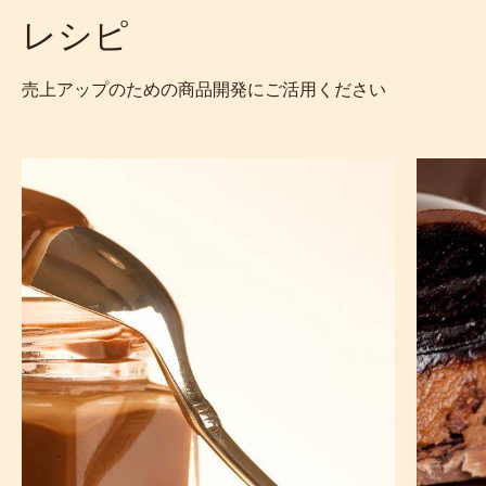
仕様とパッケージ
サステナビリティおよび認証
Actions
コメント
- 665
保存
- 665
比較
- 665
レシピ
売上アップのための商品開発にご活用ください
チ
ナ
ョ
ッ