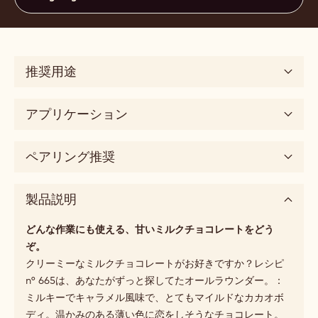
31%
乾燥カカオ固形分
25.1%
乾燥乳固形分（最小%）
35.5%
脂肪分
中流動性
3
取扱サイズ
10kg Bag
推奨用途
アプリケーション