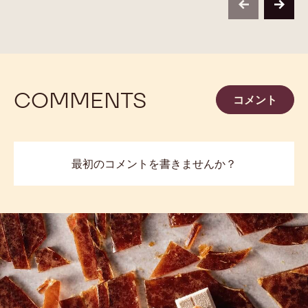
10KG 袋
2.5 KG 袋
2.5 KG 袋
2.
2.5 KG 袋
1.5 KG 袋
2.5 KG 袋
1K
2.5 KG 袋
2.5 KG 袋
不明
不明
2
5KG ブロック（袋なし）
2,01KG BAG
2.5
5KG BAG
2.5KG BAG
詳しくみる
-
70-
30-
38
previous
next
COMMENTS
コメント