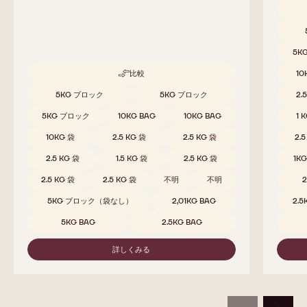
70-30-38
823
深みのあるカカオ - 苦味 - 焙煎 - ほのかにフルーティ
リッチな
り
取扱サ
5K
比較
10
-
70-
取扱サイズ
5KG ブロック
5KG ブロック
2.
30-
38
5KG ブロック
10KG BAG
10KG BAG
1 