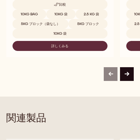
C823
ベルベ
リッチなカカオ - バランス - ミルキー - キャラメルの香
濃いミル
り
比較
-
C823
取扱サイズ
取扱サ
10KG BAG
10KG 袋
2.5 KG 袋
10
5KG ブロック（袋なし）
5KG ブロック
2.
10KG 袋
詳しくみる
-
C823