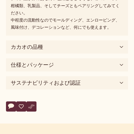
ペアリング推奨
製品説明
どんな作業にも使える、甘いミルクチョコレートをどう
ぞ。
クリーミーなミルクチョコレートがお好きですか？レシピ
n° 665は、あなたがずっと探してたオールラウンダー。：
ミルキーでキャラメル風味で、とてもマイルドなカカオボ
ディ。温かみのある薄い色に恋をしそうなチョコレート。
柑橘類、乳製品、そしてチーズともペアリングしてみてく
ださい。
中程度の流動性なのでモールディング、エンロービング、
風味付け、デコレーションなど、何にでも使えます。
カカオの品種