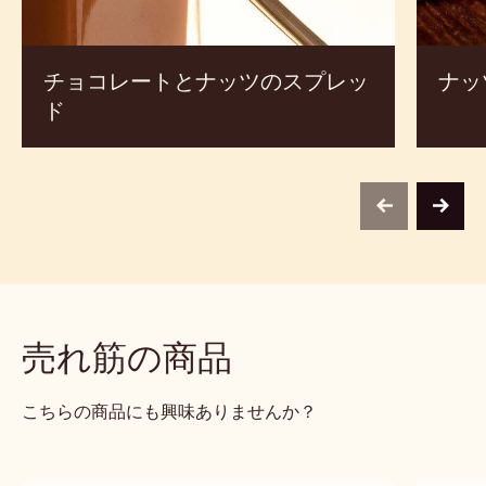
コ
ツ・
レ
ア
ー
ン
ト
ド・
と
ニ
ナ
ブ
ッ
ツ
の
ス
プ
レ
ッ
ド
チョコレートとナッツのスプレッ
ナッ
ド