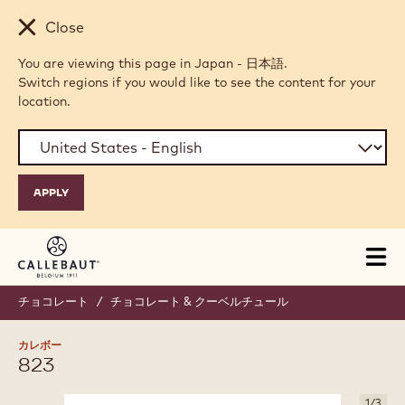
Skip to main content
Close
You are viewing this page in Japan - 日本語.
Switch regions if you would like to see the content for your
location.
Tog
mai
nav
チョコレート
/
チョコレート & クーベルチュール
カレボー
823
1
/
3