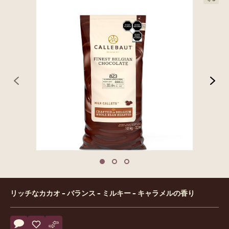
previous
nex
Move to slide 1
Move to slide 2
Move to slide 3
Product
リッチなカカオ - バランス - ミルキー - キャラメルの香り
information
Actions