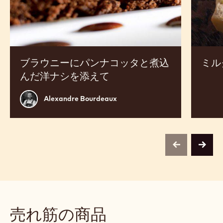
ッ
バ
タ
ロ
と
ア
煮
込
ん
ブラウニーにパンナコッタと煮込
ミル
だ
んだ洋ナシを添えて
洋
ナ
Alexandre
Alexandre Bourdeaux
シ
Bourdeaux
を
添
え
previous
next
て
売れ筋の商品