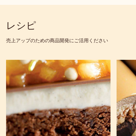
レシピ
売上アップのための商品開発にご活用ください
ブ
ミ
ラ
ル
ウ
ク
ニ
チ
ー
ョ
に
コ
パ
レ
ン
ー
ナ
ト
コ
バ