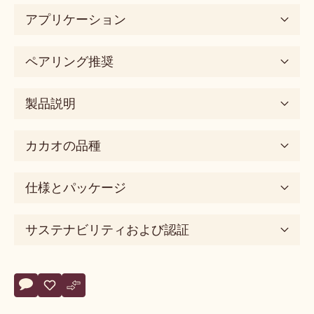
chewy,
アプリケーション
soft,
melting,
ペアリング推奨
fatty,
mouthcoating
5
製品説明
つ
の
カカオの品種
基
本
味
仕様とパッケージ
sweet
味
サステナビリティおよび認証
の
次
元
Actions
silky
コメント
- 823
保存
- 823
比較
- 823