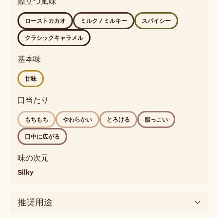
際立つ風味
レ
profile
ー
ローストカカオ
ミルク / ミルキー
スパイシー
バ
クラシックキャラメル
ー
dairy,
基本味
roasted,
golden
甘味
Detailed
flavor
口当たり
roasted
もちもち
やわらかい
とろける
脂っこい
cocoa,
milky,
口中に広がる
spicy,
classic
味の次元
caramel
Silky
口
当
推奨用途
た
り