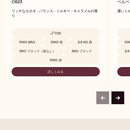
C823
ベルベ
リッチなカカオ - バランス - ミルキー - キャラメルの香
濃いミル
り
比較
-
C823
取扱サイズ
取扱サ
10KG BAG
10KG 袋
2.5 KG 袋
10
5KG ブロック（袋なし）
5KG ブロック
2.
10KG 袋
詳しくみる
-
C823
previous
next