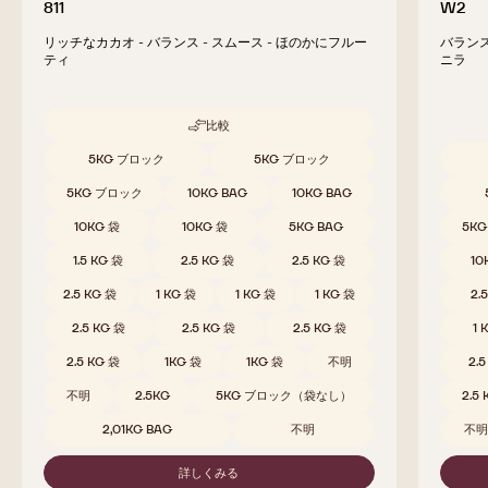
811
W2
リッチなカカオ - バランス - スムース - ほのかにフルー
バランス
ティ
ニラ
比較
-
811
取扱サイズ
5KG ブロック
5KG ブロック
取扱サ
5KG ブロック
10KG BAG
10KG BAG
10KG 袋
10KG 袋
5KG BAG
5K
1.5 KG 袋
2.5 KG 袋
2.5 KG 袋
10
2.5 KG 袋
1 KG 袋
1 KG 袋
1 KG 袋
2.
2.5 KG 袋
2.5 KG 袋
2.5 KG 袋
1 
2.5 KG 袋
1KG 袋
1KG 袋
不明
2.
不明
2.5KG
5KG ブロック（袋なし）
2.5
2,01KG BAG
不明
不
詳しくみる
-