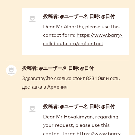
投稿者: @ユーザー名 日時: @日付
In
Dear Mr Alharthi, please use this
reply
contact form:
https://www.barry-
to
Hello,
callebaut.com/en/contact
I
am
from
投稿者: @ユーザー名 日時: @日付
Saudi…
by
Здравствуйте сколько стоит 823 10кг и есть
Ashwaq
доставка в Армения
Alharthi
投稿者: @ユーザー名 日時: @日付
In
Dear Mr Hovakimyan, regarding
reply
your request, please use this
to
Здравствуйте
contact form:
https://www.barry-