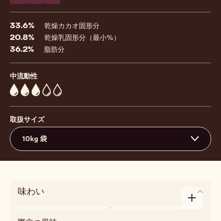
コメント
- 823
保存
- 823
比較
- 823
33.6%
乾燥カカオ固形分
20.8%
乾燥乳固形分（最小%）
36.2%
脂肪分
中流動性
3
取扱サイズ
10kg 袋
味わい
Enlarge
フ
taste