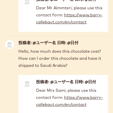
In
Dear Mr Almmteri, please use this
reply
contact form:
https://www.barry-
to
I
callebaut.com/en/contact
live
in
Kuwait
投稿者: @ユーザー名 日時: @日付
and
I
Hello, how much does this chocolate cost?
want…
How can I order this chocolate and have it
by
shipped to Saudi Arabia?
Hajar
Almmteri
投稿者: @ユーザー名 日時: @日付
In
Dear Mrs Sami, please use this
reply
contact form:
https://www.barry-
to
Hello,
callebaut.com/en/contact
how