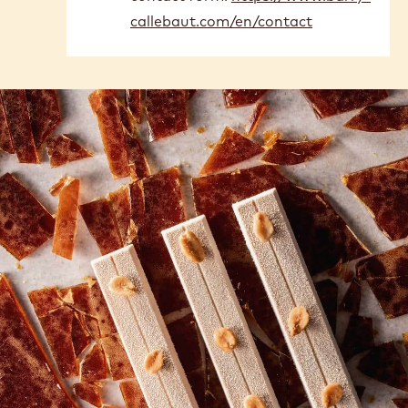
сколько
callebaut.com/en/contact
стоит…
by
Arman
Hovakimyan