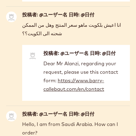
much
does
投稿者: @ユーザー名 日時: @日付
this…
by
انا اعيش بلكويت ماهو سعر المنتج وهل من الممكن
zahra
شحنه الى الكويت؟؟
sami
投稿者: @ユーザー名 日時: @日付
In
Dear Mr Alanzi, regarding your
reply
request, please use this contact
to
انا
form:
https://www.barry-
اعيش
callebaut.com/en/contact
بلكويت
ماهو
سعر…
by
投稿者: @ユーザー名 日時: @日付
Souad
Hello, I am from Saudi Arabia. How can I
Alanzi
order?