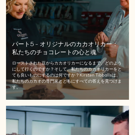
ジ
ナ
ル
の
カ
カ
パート5 - オリジナルのカカオリカー：
オ
私たちのチョコレートの心と魂
リ
ローストされた豆からカカオリカーになるまで、どのよう
カ
にして行くのですか？そして、私たちのカカオリカーをと
ー：
ても良いものにするのは何ですか？Kirsten Tibballsは、
私
私たちのカカオの専門家とともにすべての答えを見つけま
た
す。
ち
の
チ
パ
ョ
ー
コ
ト
レ
6