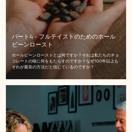
ス
ト
の
た
め
パート4 - フルテイストのためのホール
の
ビーンロースト
ホ
ー
ホールビーンローストとは何ですか？それは私たちのチョ
ル
コレートの味に何をもたらすのですか？なぜ100年以上も
ビ
それが最良の方法だと信じているのですか？
ー
ン
ロ
パ
ー
ー
ス
ト
ト
5
-
オ
リ