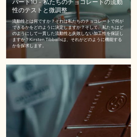
レ
パート10 - 私たちのチョコレートの流動
ー
性のテストと微調整
ト
流動性とは何ですか？それは私たちのチョコレートで何が
の
できるかをどのように決定しますか？そして、私たちはど
流
のようにして一貫した流動性と失敗しない加工性を保証し
動
ますか？Kirsten Tibballsは、それがどのように機能する
性
かを探求します。
の
テ
ス
パ
ト
ー
と
ト
微
11
調
-
整
CALLETS™
と
ブ
ロ
ッ