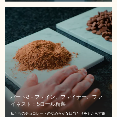
の
成
パ
分
ー
を
ト
選
8
び
-
ま
フ
す
ァ
か？
イ
ン、
フ
ァ
イ
ナ
ー、
パート8 - ファイン、ファイナー、ファ
フ
イネスト：5ロール精製
ァ
イ
私たちのチョコレートのなめらかな口当たりをもたらす細
ネ