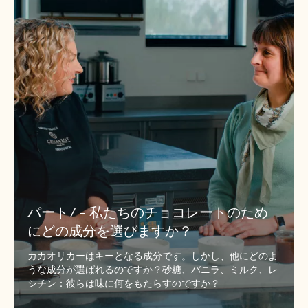
ー
ト
7
-
私
た
ち
の
チ
ョ
コ
レ
ー
パート7 - 私たちのチョコレートのため
ト
にどの成分を選びますか？
の
た
カカオリカーはキーとなる成分です。しかし、他にどのよ
め
うな成分が選ばれるのですか？砂糖、バニラ、ミルク、レ
に
シチン：彼らは味に何をもたらすのですか？
ど