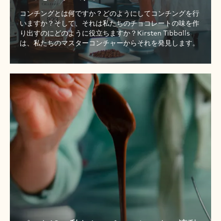
レ
コンチングとは何ですか？どのようにしてコンチングを行
ー
いますか？そして、それは私たちのチョコレートの味を作
ト
り出すのにどのように役立ちますか？Kirsten Tibballs
の
は、私たちのマスターコンチャーからそれを発見します。
味
を
練
パ
り
ー
上
ト
げ
10
る
-
私
た
ち
の
チ
ョ
コ