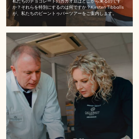
私たちのチョコレートのカカオ豆はどこから来るのです
か？それらを特別にするのは何ですか？Kirsten Tibballs
が、私たちのビーントゥバーツアーをご案内します。
パ
ー
ト
2
-
カ
カ
オ
豆
の
品
質