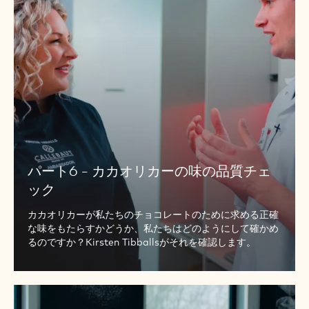
ー
-
ト
カ
の
カ
心
オ
と
リ
魂
カ
ー
の
味
の
パート6 - カカオリカーの味の品質チェ
品
ック
質
チ
カカオリカーが私たちのチョコレートのために求める正確
ェ
な味をもたらすかどうか、私たちはどのようにして確かめ
ッ
るのですか？Kirsten Tibballsがそれを確認します。
ク
パ