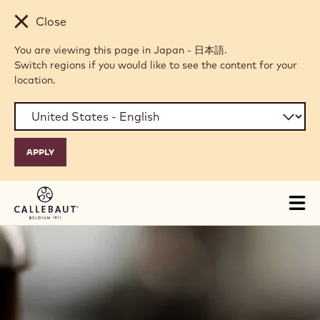
Skip to main content
Close
You are viewing this page in Japan - 日本語.
Switch regions if you would like to see the content for your
location.
Tog
mai
nav