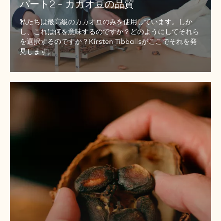
パート2 - カカオ豆の品質
私たちは最高級のカカオ豆のみを使用しています。しか
し、これは何を意味するのですか？どのようにしてそれら
を選択するのですか？Kirsten Tibballsがここでそれを発
見します。
パ
ー
ト
3
-
カ
カ
オ
豆
ブ
レ
ン