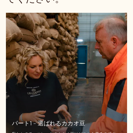
パ
ー
ト
1
-
選
ば
れ
る
カ
カ
オ
豆
パート1 - 選ばれるカカオ豆