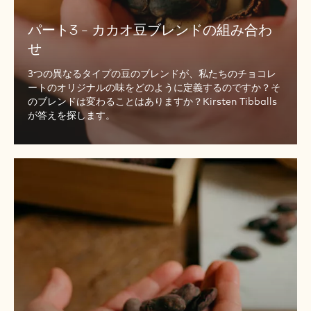
ド
パート3 - カカオ豆ブレンドの組み合わ
の
組
せ
み
3つの異なるタイプの豆のブレンドが、私たちのチョコレ
合
ートのオリジナルの味をどのように定義するのですか？そ
わ
のブレンドは変わることはありますか？Kirsten Tibballs
せ
が答えを探します。
パ
ー
ト
4
-
フ
ル
テ
イ