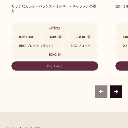
リッチなカカオ - バランス - ミルキー - キャラメルの香
濃いミル
り
比較
-
C823
取扱サイズ
取扱サ
10KG BAG
10KG 袋
2.5 KG 袋
10
5KG ブロック（袋なし）
5KG ブロック
2.
10KG 袋
詳しくみる
-
C823
previous
next