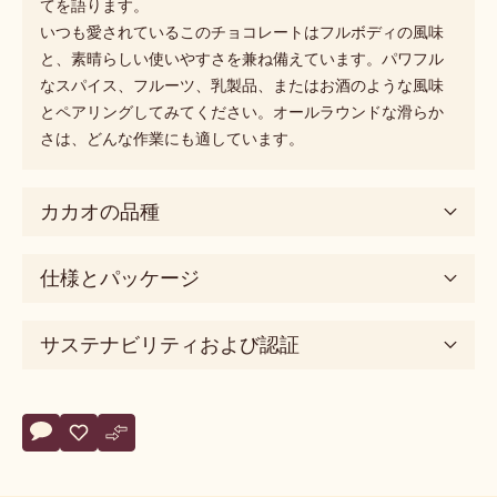
てを語ります。
いつも愛されているこのチョコレートはフルボディの風味
と、素晴らしい使いやすさを兼ね備えています。パワフル
なスパイス、フルーツ、乳製品、またはお酒のような風味
とペアリングしてみてください。オールラウンドな滑らか
さは、どんな作業にも適しています。
カカオの品種
仕様とパッケージ
サステナビリティおよび認証
Actions
コメント
- 823
保存
- 823
比較
- 823