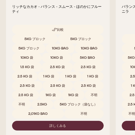
リッチなカカオ - バランス - スムース - ほのかにフルー
バランス
ティ
ニラ
比較
-
811
取扱サイズ
5KG ブロック
5KG ブロック
取扱サ
5KG ブロック
10KG BAG
10KG BAG
10KG 袋
10KG 袋
5KG BAG
5K
1.5 KG 袋
2.5 KG 袋
2.5 KG 袋
10
2.5 KG 袋
1 KG 袋
1 KG 袋
1 KG 袋
2.
2.5 KG 袋
2.5 KG 袋
2.5 KG 袋
1 
2.5 KG 袋
1KG 袋
1KG 袋
不明
2.
不明
2.5KG
5KG ブロック（袋なし）
2.5
2,01KG BAG
不明
不
詳しくみる
-
811