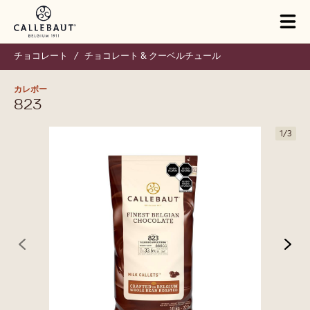
Skip to main content
Tog
mai
nav
チョコレート
/
チョコレート & クーベルチュール
カレボー
823
1
/
3
previous
nex