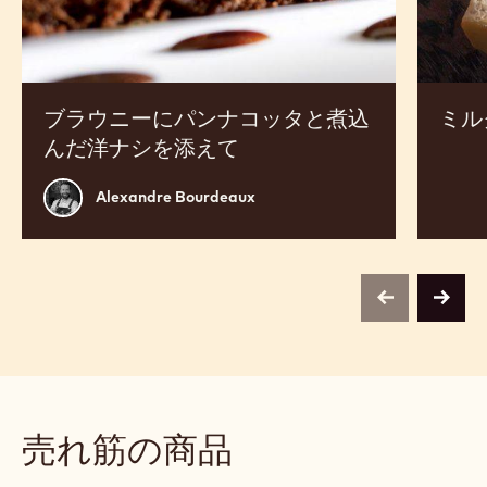
タ
ロ
と
ア
煮
込
ん
ブラウニーにパンナコッタと煮込
ミル
だ
んだ洋ナシを添えて
洋
ナ
Alexandre
Alexandre Bourdeaux
シ
Bourdeaux
を
添
え
previous
next
て
売れ筋の商品