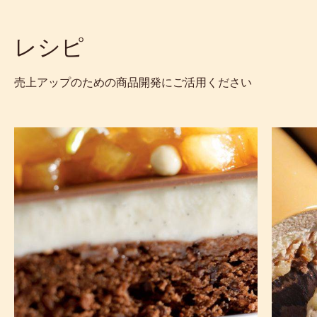
レシピ
売上アップのための商品開発にご活用ください
ブ
ミ
ラ
ル
ウ
ク
ニ
チ
ー
ョ
に
コ
パ
レ
ン
ー
ナ
ト
コ
バ
ッ
バ