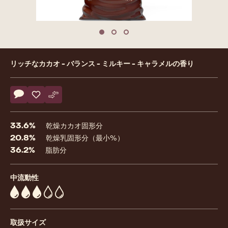
Move to slide 1
Move to slide 2
Move to slide 3
Product
リッチなカカオ - バランス - ミルキー - キャラメルの香り
information
Actions
コメント
- 823
保存
- 823
比較
- 823
33.6%
乾燥カカオ固形分
20.8%
乾燥乳固形分（最小%）
36.2%
脂肪分
中流動性
3
取扱サイズ