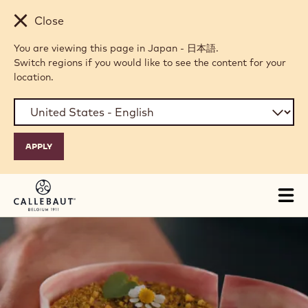
Skip to main content
Close
You are viewing this page in Japan - 日本語.
Switch regions if you would like to see the content for your
location.
Tog
mai
nav