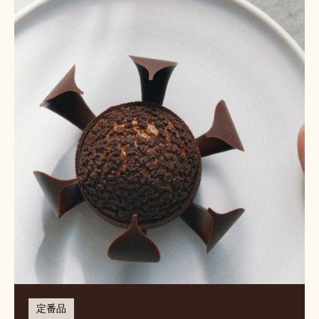
ダ
ブ
ル
チ
ョ
コ
レ
ー
ト
シ
ュ
ー
ペ
ス
ト
リ
ー
定番品