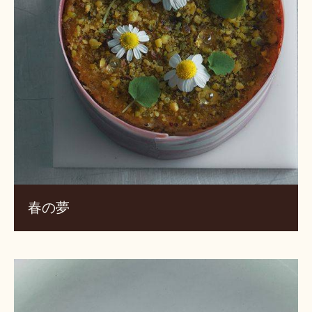
春の夢
サ
ワ
ー