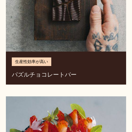
ー
生産性効率が高い
パズルチョコレートバー
炭
火
タ
コ