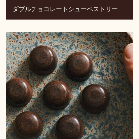
ダブルチョコレートシューペストリー
味
噌
キ
ャ
ラ
メ
ル
ボ
ン
ボ
ン