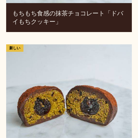
イ
もちもち食感の抹茶チョコレート「ドバ
も
イもちクッキー」
ち
ク
ッ
キ
ア
新しい
ー」
マ
レ
ナ
チ
ェ
リ
ー
の
も
ち
も
ち