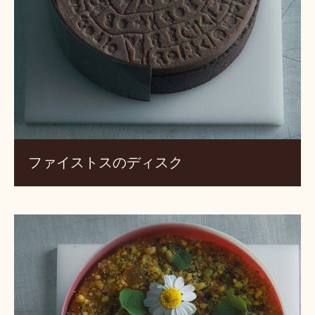
ス
ク
ファイストスのディスク
春
の
夢