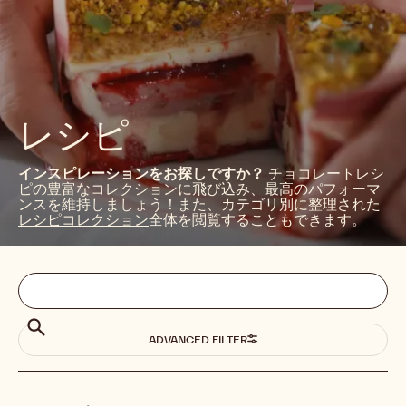
レシピ
インスピレーションをお探しですか？
チョコレートレシ
ピの豊富なコレクションに飛び込み、最高のパフォーマ
ンスを維持しましょう！また、カテゴリ別に整理された
レシピコレクション
全体を閲覧することもできます。
Filters
Filters:
検
索
search
検
ADVANCED FILTER
索