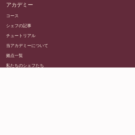
アカデミー
コース
シェフの記事
チュートリアル
当アカデミーについて
拠点一覧
私たちのシェフたち
© 2021 - 2026
Callebaut
.
版権所有
Footer
利用規約
-
個人情報保護方針
meta
責任ある情報開示方針
navigation
Cookie設定