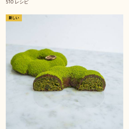
510 レシピ
Results
も
新しい
ち
も
ち
食
感
の
抹
茶
チ
ョ
コ
レ
ー
ト
「ド
バ