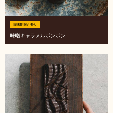
賞味期限が長い
味噌キャラメルボンボン
パ
ズ
ル
チ
ョ
コ
レ
ー
ト
バ