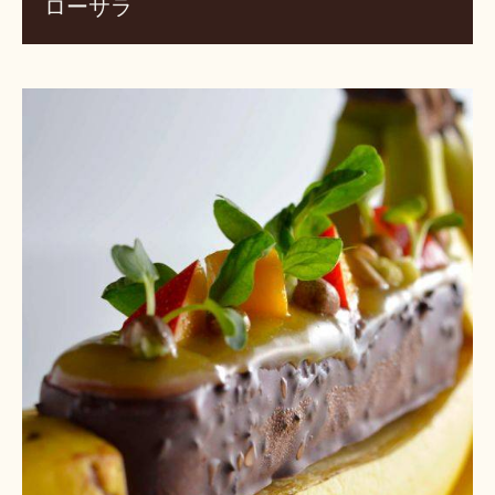
ローサラ
プ
ラ
ン
ト
ベ
ー
ス
チ
ョ
コ
レ
ー
ト
ム
ー