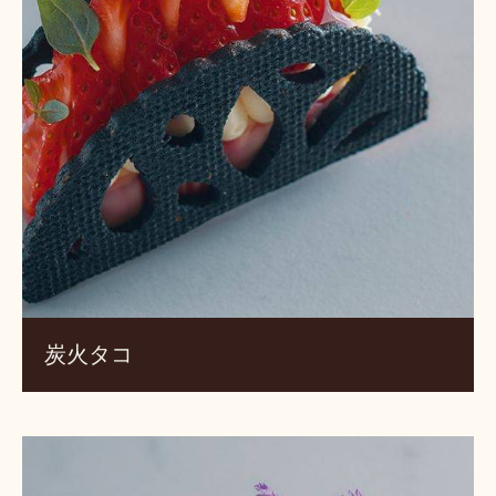
炭火タコ
チ
ョ