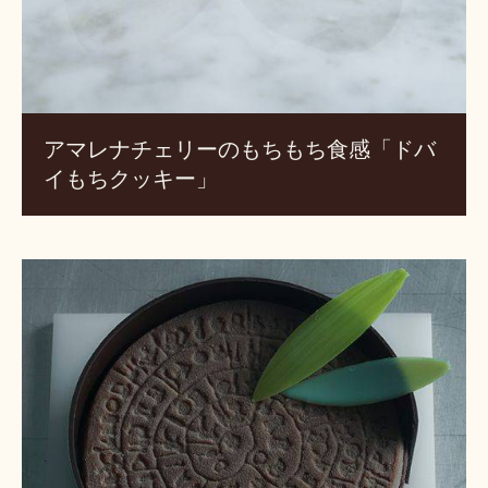
食
感
「ド
バ
イ
アマレナチェリーのもちもち食感「ドバ
も
イもちクッキー」
ち
ク
ッ
キ
フ
ー」
ァ
イ
ス
ト
ス
の
デ
ィ