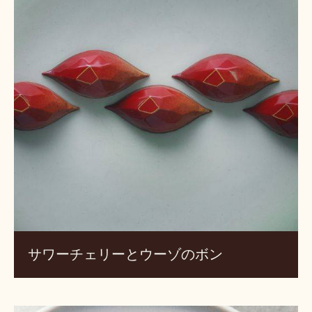
チ
ェ
リ
ー
と
ウ
ー
ゾ
の
ボ
ン
サワーチェリーとウーゾのボン