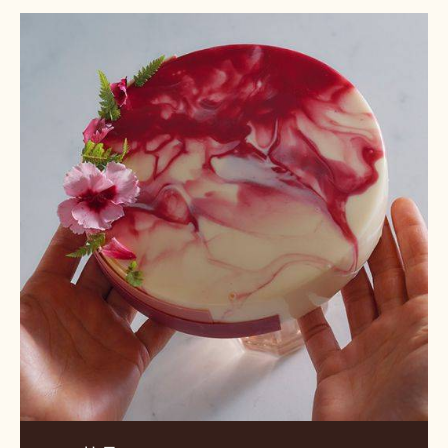
ロ
ー
サ
ラ