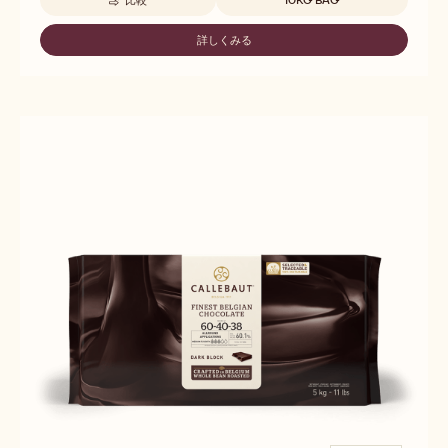
-
3W2
詳しくみる
-
3W2