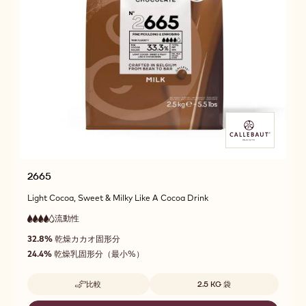
2665
Light Cocoa, Sweet & Milky Like A Cocoa Drink
流動性
:
4
4
高
out
32.8%
乾燥カカオ固形分
流
of
動
24.4%
乾燥乳固形分（最小%）
5
性
取扱サイズ
比較
2.5 KG 袋
-
2665