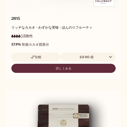
2815
リッチなカカオ - わずかな苦味 - ほんのりフルーティ
流動性
:
4
4
高
out
57.9%
乾燥カカオ固形分
流
of
動
5
性
取扱サイズ
比較
2.5 KG 袋
-
2815
詳しくみる
-
2815