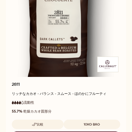
2811
リッチなカカオ - バランス - スムース - ほのかにフルーティ
流動性
:
4
4
高
out
55.7%
乾燥カカオ固形分
流
of
動
5
性
取扱サイズ
比較
10KG BAG
-
2811