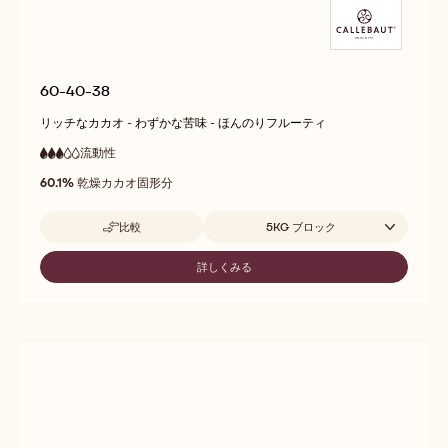
60-40-38
リッチなカカオ - わずかな苦味 - ほんのりフルーティ
流動性
:
3
3
中
out
60.1%
乾燥カカオ固形分
流
of
動
5
性
取扱サイズ
比較
5KG ブロック
-
60-
40-
詳しくみる
-
38
60-
40-
38