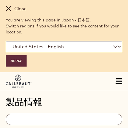
Skip to main content
Close
You are viewing this page in Japan - 日本語.
Switch regions if you would like to see the content for your
location.
Tog
mai
nav
製品情報
Filters
Filters:
検
索
search