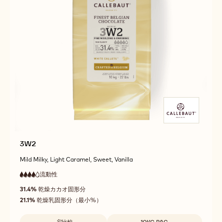
3W2
Mild Milky, Light Caramel, Sweet, Vanilla
流動性
:
4
4
高
out
31.4%
乾燥カカオ固形分
流
of
動
21.1%
乾燥乳固形分（最小%）
5
性
取扱サイズ
比較
10KG BAG