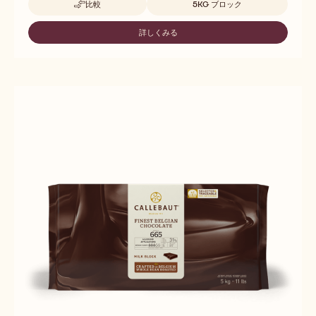
比較
5KG ブロック
-
60-
40-
詳しくみる
-
41
60-
40-
41