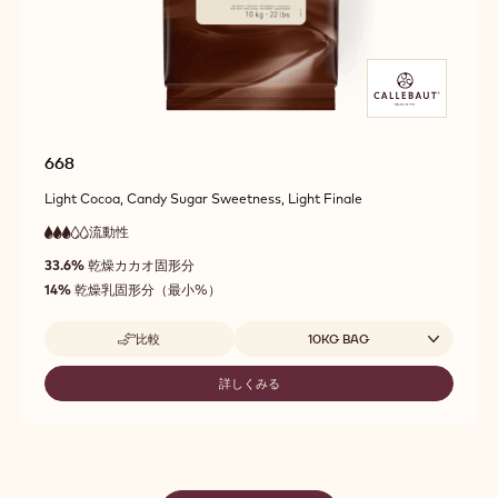
668
Light Cocoa, Candy Sugar Sweetness, Light Finale
流動性
:
3
3
中
out
33.6%
乾燥カカオ固形分
流
of
動
14%
乾燥乳固形分（最小%）
5
性
取扱サイズ
比較
10KG BAG
-
668
詳しくみる
-
668