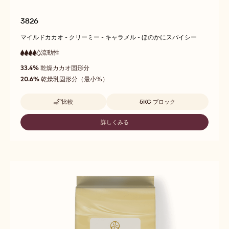
3826
マイルドカカオ - クリーミー - キャラメル - ほのかにスパイシー
流動性
:
4
4
高
out
33.4%
乾燥カカオ固形分
流
of
動
20.6%
乾燥乳固形分（最小%）
5
性
取扱サイズ
比較
5KG ブロック
-
3826
詳しくみる
-
3826