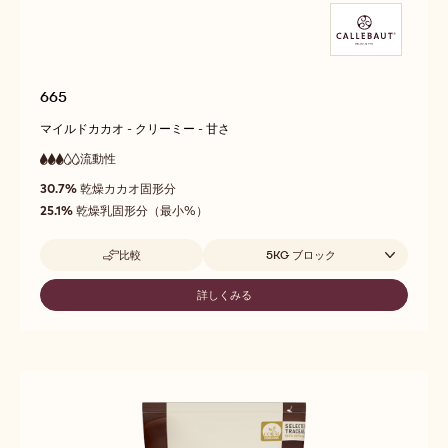
665
マイルドカカオ - クリーミー - 甘さ
流動性
:
3
3
中
out
30.7%
乾燥カカオ固形分
流
of
動
25.1%
乾燥乳固形分（最小%）
5
性
取扱サイズ
比較
5KG ブロック
-
665
詳しくみる
-
665