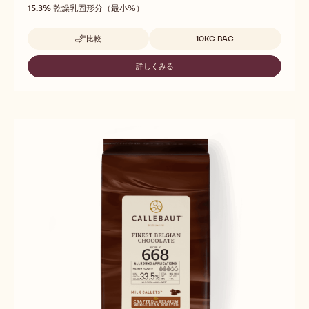
of
動
15.3%
乾燥乳固形分（最小%）
5
性
取扱サイズ
比較
10KG BAG
-
667
詳しくみる
-
667