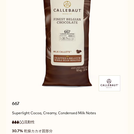
667
Superlight Cocoa, Creamy, Condensed Milk Notes
流動性
:
3
3
中
out
30.7%
乾燥カカオ固形分
流