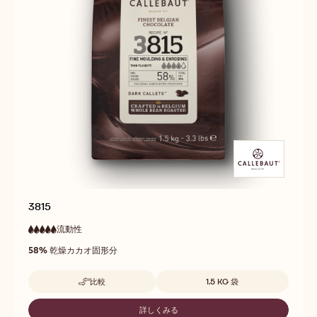
3815
流動性
:
5
5
非
out
58%
乾燥カカオ固形分
常
of
に
5
高
取扱サイズ
比較
1.5 KG 袋
い
-
流
3815
動
詳しくみる
-