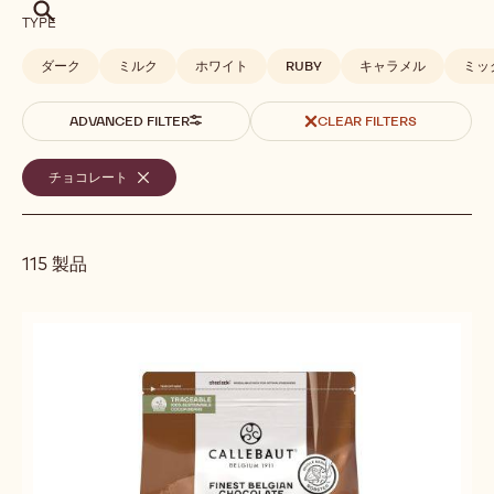
検
TYPE
索
ダーク
ミルク
ホワイト
RUBY
キャラメル
ミッ
ADVANCED FILTER
CLEAR FILTERS
選
チョコレート
-
REMOVE
択
FILTER
さ
115 製品
れ
た
Results
検
索
条
件