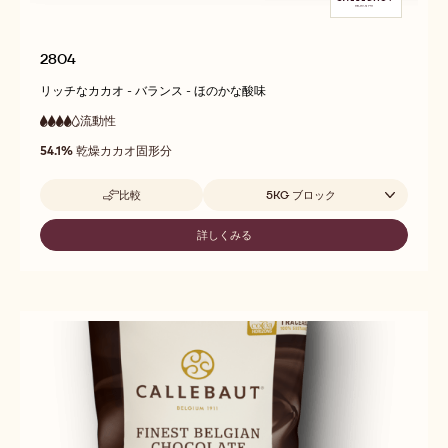
2804
リッチなカカオ - バランス - ほのかな酸味
流動性
:
4
4
高
out
54.1%
乾燥カカオ固形分
流
of
動
5
性
取扱サイズ
比較
5KG ブロック
-
2804
詳しくみる
-
2804