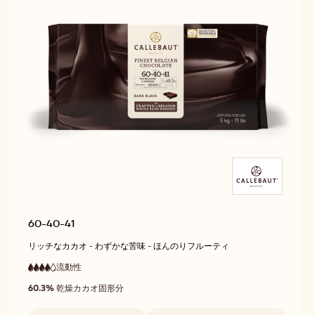
60-40-41
リッチなカカオ - わずかな苦味 - ほんのりフルーティ
流動性
:
4
4
高
out
60.3%
乾燥カカオ固形分
流
of
動
5
性
取扱サイズ