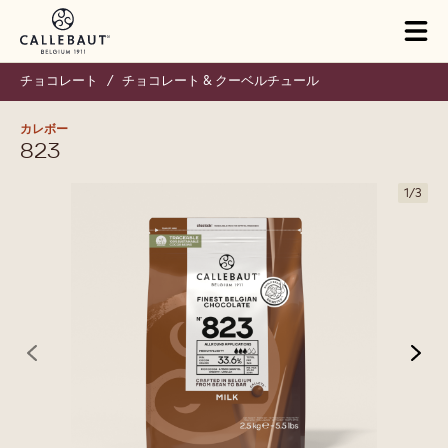
Skip to main content
Close
You are viewing this page in Japan - 日本語.
Switch regions if you would like to see the content for your
location.
Tog
mai
nav
チョコレート
/
チョコレート & クーベルチュール
カレボー
823
1
/
3