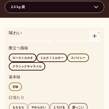
コメント
- 823
保存
- 823
比較
- 823
33.6%
乾燥カカオ固形分
20.8%
乾燥乳固形分（最小%）
36.2%
脂肪分
中流動性
3
取扱サイズ
2.5 kg 袋
味わい
Enlarge
フ
taste