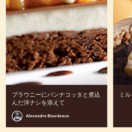
レシピ
売上アップのための商品開発にご活用ください
ブ
ミ
ラ
ル
ウ
ク
ニ
チ
ー
ョ
に
コ
パ
レ
ン
ー
ナ
ト
コ
バ