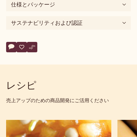
chewy,
アプリケーション
soft,
melting,
ペアリング推奨
fatty,
mouthcoating
5
製品説明
つ
の
カカオの品種
基
本
味
仕様とパッケージ
sweet
味
サステナビリティおよび認証
の
次
元
Actions
silky
コメント
- 823
保存
- 823
比較
- 823