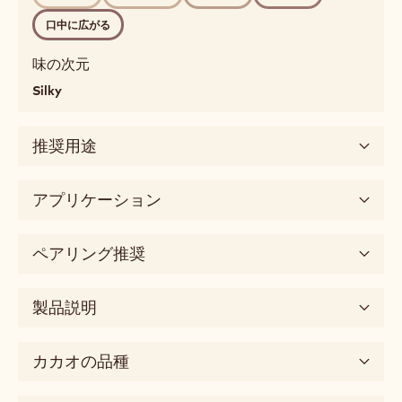
際立つ風味
レ
profile
ー
ローストカカオ
ミルク / ミルキー
スパイシー
バ
クラシックキャラメル
ー
dairy,
基本味
roasted,
golden
甘味
Detailed
flavor
口当たり
roasted
もちもち
やわらかい
とろける
脂っこい
cocoa,
milky,
口中に広がる
spicy,
classic
味の次元
caramel
Silky
口
当
推奨用途
た
り