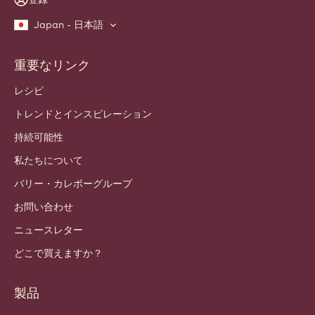
職人・シェフ向けコミュニティにご参加ください。業界のニュー
ス、革新、学びをお届けします。 スパムフリー：いつでも配信
設定を変更できます。
今すぐコミュニティに参加しよう！
アカウントと設定
ログイン
登録
Japan - 日本語
重要なリンク
Footer
Callebaut
レシピ
トレンドとインスピレーション
持続可能性