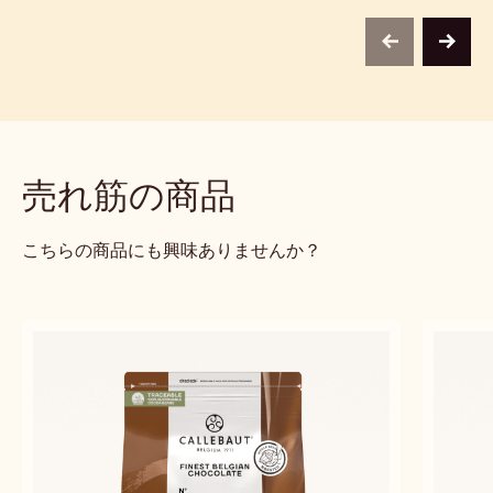
ッ
バ
タ
ロ
と
ア
煮
込
ん
ブラウニーにパンナコッタと煮込
ミル
だ
んだ洋ナシを添えて
洋
ナ
Alexandre
Alexandre Bourdeaux
シ
Bourdeaux
を
添
え
previous
next
て
売れ筋の商品