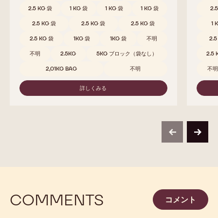
811
W2
リッチなカカオ - バランス - スムース - ほのかにフルー
バランス
ティ
ニラ
比較
-
811
取扱サイズ
5KG ブロック
5KG ブロック
取扱サ
5KG ブロック
10KG BAG
10KG BAG
10KG 袋
10KG 袋
5KG BAG
5K
1.5 KG 袋
2.5 KG 袋
2.5 KG 袋
10
2.5 KG 袋
1 KG 袋
1 KG 袋
1 KG 袋
2.
2.5 KG 袋
2.5 KG 袋
2.5 KG 袋
1 
2.5 KG 袋
1KG 袋
1KG 袋
不明
2.
不明
2.5KG
5KG ブロック（袋なし）
2.5
2,01KG BAG
不明
不
詳しくみる
-