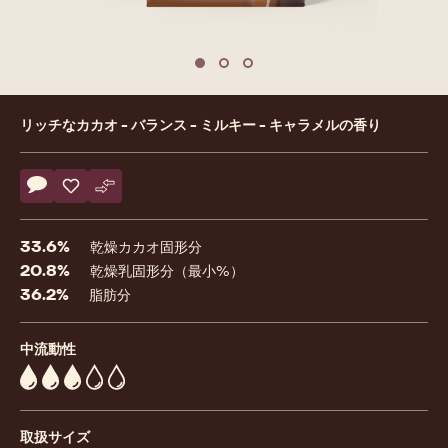
previous
nex
Move to slide 1
Move to slide 2
Move to slide 3
Product
リッチなカカオ - バランス - ミルキー - キャラメルの香り
information
Actions