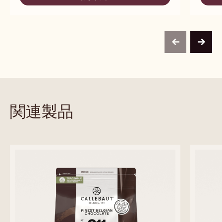
C823
ベルベ
リッチなカカオ - バランス - ミルキー - キャラメルの香
濃いミル
り
比較
-
C823
取扱サイズ
取扱サ
10KG BAG
10KG 袋
2.5 KG 袋
10
5KG ブロック（袋なし）
5KG ブロック
2.
10KG 袋
詳しくみる
-
C823
previous
next