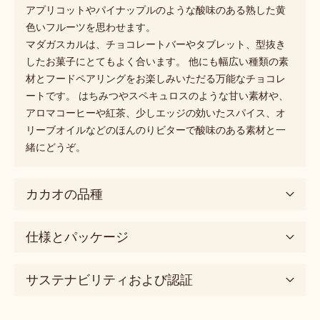
製品説明
レッドアイランドのプレミアムカカオ製。
マダガスカルは「グレイトレッドアイランド」とも呼ば
れ、バニラやタバコ、スパイス南国フルーツなどの世界で
も最もすばらしいフレーバーや素材の宝庫です。
この地で育ったカカオは苦みの効いた深みと丸みのあるス
イートな味になります。 さわやかで控えめな酸味とフルー
ティーな香りが広がり、ラズベリーやジュニパーベリー、
アプリコットやパイナップルのような酸味のある熟した黄
色いフルーツを思わせます。
マダガスカルは、チョコレートバーやタブレット、型抜き
したお菓子にとてもよく合います。 他にも幅広い種類の素
材とフードペアリングをお楽しみいただる万能なチョコレ
ートです。 はちみつやスペキュロスのような甘い素材や、
アロマコーヒーや紅茶、少しエッジの効いたスパイス、オ
リーブオイルなどのほんのりビターで酸味のある素材と一