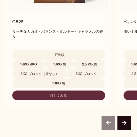
C823
ベルベ
リッチなカカオ - バランス - ミルキー - キャラメルの香
濃いミル
り
比較
-