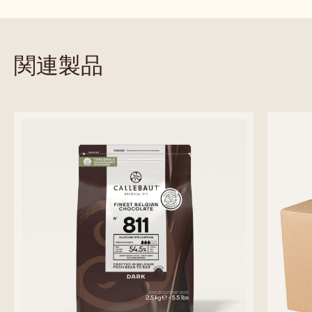
C823
取扱サイズ
取扱サ
10KG BAG
10KG 袋
2.5 KG 袋
10
5KG ブロック（袋なし）
5KG ブロック
2.
10KG 袋
詳しくみる
-
C823
previous
next
関連製品