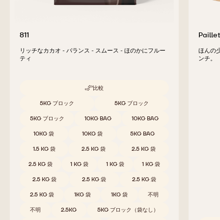
811
Paille
リッチなカカオ - バランス - スムース - ほのかにフルー
ほんの
ティ
ンチ。
比較
-