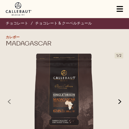
Skip to main content
Close
You are viewing this page in Japan - 日本語.
Switch regions if you would like to see the content for your
location.
Tog
mai
nav
チョコレート
/
チョコレート & クーベルチュール
カレボー
MADAGASCAR
1
/
2