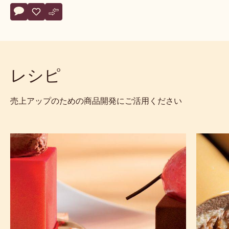
緒にどうぞ。
カカオの品種
仕様とパッケージ
サステナビリティおよび認証
Actions
コメント
- Madagascar
保存
- Madagascar
比較
- Madagascar
レシピ