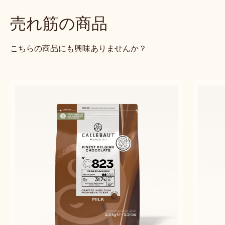
デ
のデザート二重奏
ザ
ー
Alexandre
Alexandre Bourdeaux
ト
Bourdeaux
二
重
奏
previous
next
売れ筋の商品
こちらの商品にも興味ありませんか？