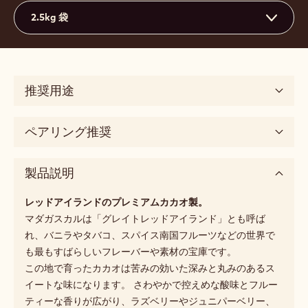
Actions
コメント
- Madagascar
保存
- Madagascar
比較
- Madagascar
67.4%
乾燥カカオ固形分
39.5%
脂肪分
中流動性
3
取扱サイズ
2.5kg 袋
推奨用途
ペアリング推奨