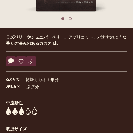
previous
nex
Move to slide 1
Move to slide 2
Product
ラズベリーやジュニパーベリー、アプリコット、バナナのような
information
香りの深みのあるカカオ 味。