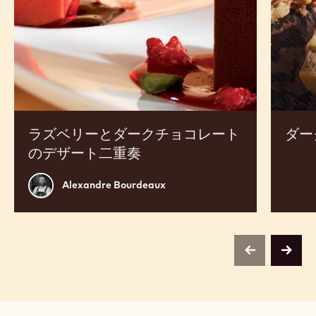
売上アップのための商品開発にご活用ください
ラ
ダ
ズ
ー
ベ
ク
リ
チ
ー
ョ
と
コ
ダ
レ
ー
ー
ク
ト
チ
バ
ョ
バ
コ
ロ
レ
ア
ー
ト
の
ラズベリーとダークチョコレート
ダー