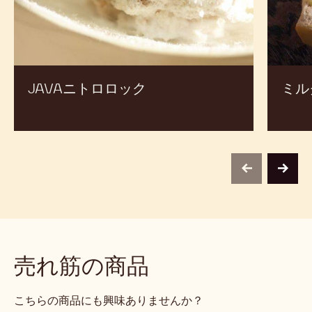
バ
ロ
ア
JAVAニトロロック
ミル
previous
next
売れ筋の商品
こちらの商品にも興味ありませんか？