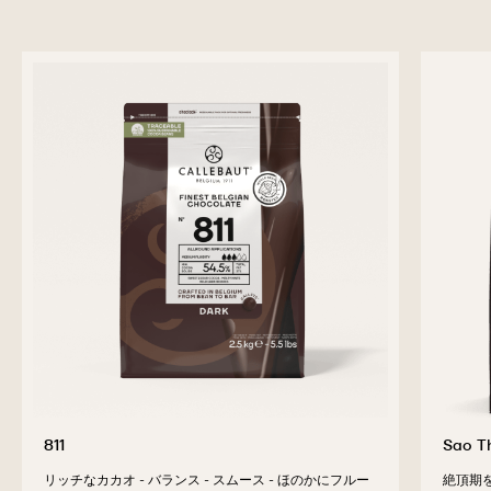
811
Sao 
リッチなカカオ - バランス - スムース - ほのかにフルー
絶頂期