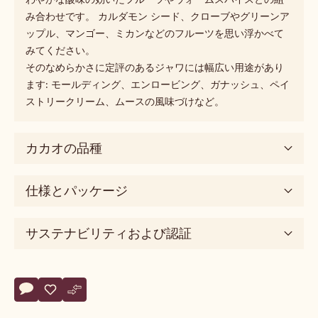
み合わせです。 カルダモン シード、クローブやグリーンア
ップル、マンゴー、ミカンなどのフルーツを思い浮かべて
みてください。
そのなめらかさに定評のあるジャワには幅広い用途があり
ます: モールディング、エンロービング、ガナッシュ、ペイ
ストリークリーム、ムースの風味づけなど。
カカオの品種
仕様とパッケージ
サステナビリティおよび認証
Actions
コメント
- Java
保存
- Java
比較
- Java