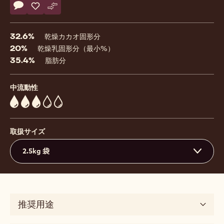
Actions
コメント
- Java
保存
- Java
比較
- Java
32.6%
乾燥カカオ固形分
20%
乾燥乳固形分（最小%）
35.4%
脂肪分
中流動性
3
取扱サイズ
2.5kg 袋
推奨用途