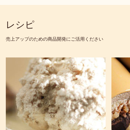
レシピ
売上アップのための商品開発にご活用ください
Java
ミ
ニ
ル
ト
ク
ロ
チ
ロ
ョ
ッ
コ
ク
レ
ー
ト
バ