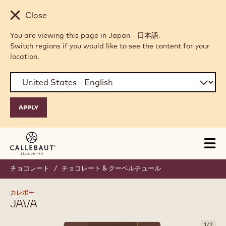
Skip to main content
Close
You are viewing this page in Japan - 日本語.
Switch regions if you would like to see the content for your
location.
Tog
mai
nav
チョコレート
/
チョコレート & クーベルチュール
カレボー
JAVA
1
/
2