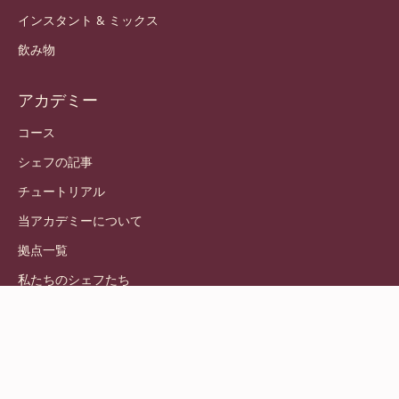
インスタント & ミックス
飲み物
アカデミー
コース
シェフの記事
チュートリアル
当アカデミーについて
拠点一覧
私たちのシェフたち
© 2021 - 2026
Callebaut
.
版権所有
Footer
利用規約