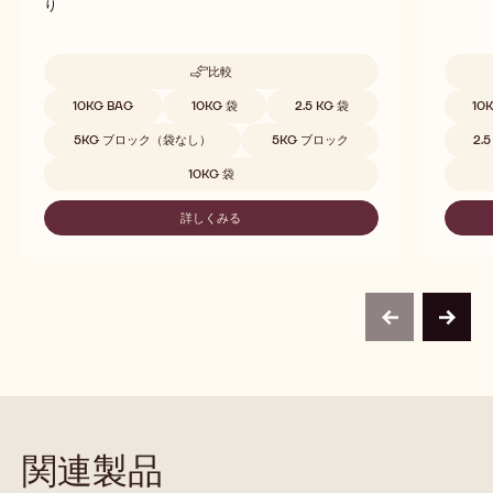
り
比較
-
C823
取扱サイズ
取扱サ
10KG BAG
10KG 袋
2.5 KG 袋
10
5KG ブロック（袋なし）
5KG ブロック
2.
10KG 袋
詳しくみる
-
C823
previous
next
関連製品