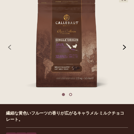
previous
nex
Move to slide 1
Move to slide 2
Product
繊細な黄色いフルーツの香りが広がるキャラメル ミルクチョコ
information
レート。