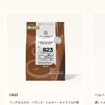
C823
ベルベ
リッチなカカオ - バランス - ミルキー - キャラメルの香
濃いミル