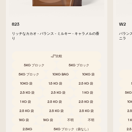
823
W2
リッチなカカオ - バランス - ミルキー - キャラメルの香
バランス
り
ニラ
比較