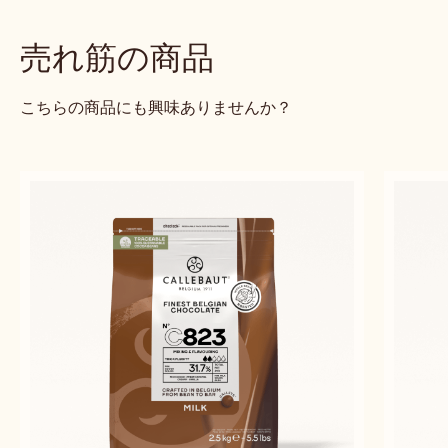
ン
チョコレートと洋ナシのサバラン
QU
Alexandre
Alexandre Bourdeaux
Bourdeaux
previous
next
売れ筋の商品
こちらの商品にも興味ありませんか？