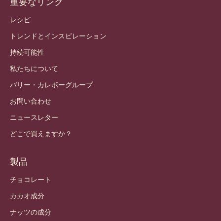
今すぐコミュニティに参加しよう！
アカウントと設定
ログイン
登録
Japan - 日本語
重要なリンク
Footer
Callebaut
レシピ
トレンドとインスピレーション
持続可能性
私たちについて
バリー・カレボーグループ