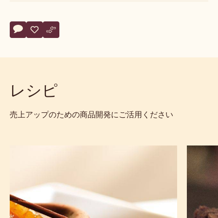
つ
の
製品説明
基
本
味
カカオの品種
sweet
味
仕様とパッケージ
の
次
元
サステナビリティおよび認証
silky
Actions
コメント
- 811
保存
- 811
比較
- 811
レシピ