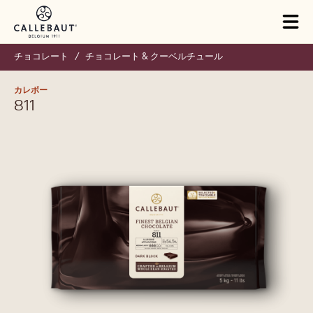
Skip to main content
Close
You are viewing this page in Japan - 日本語.
Switch regions if you would like to see the content for your
location.
Tog
mai
nav
チョコレート
/
チョコレート & クーベルチュール
カレボー
811