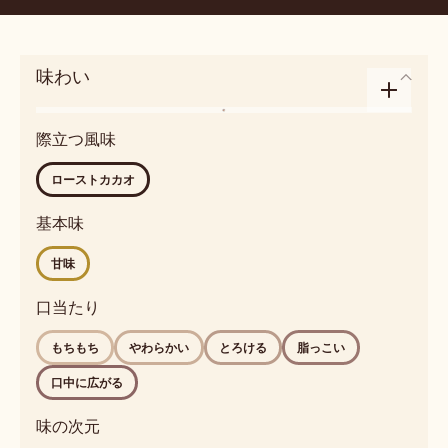
54.5%
乾燥カカオ固形分
36.6%
脂肪分
中流動性
3
取扱サイズ
5kg ブロック（袋なし）
味わい
Enlarge
フ
taste
際立つ風味
レ
profile
ー
ローストカカオ