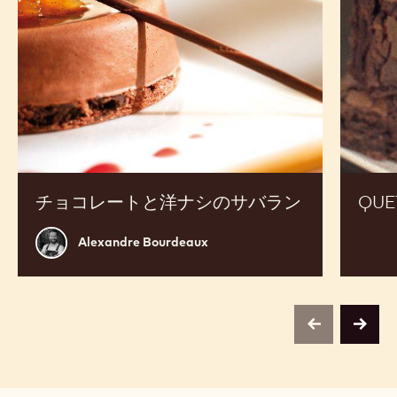
売上アップのための商品開発にご活用ください
チ
Quetzal
ョ
の
コ
Aztec
レ
チ
ー
ョ
ト
コ
と
レ
洋
ー
ナ
ト
シ
の
サ
バ
ラ