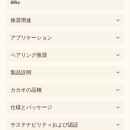
バ
ー
基本味
roasted,
甘味
red
fruits
口当たり
Detailed
flavor
もちもち
やわらかい
とろける
脂っこい
roasted
口中に広がる
cocoa
口
味の次元
当
Silky
た
り
chewy,
推奨用途
soft,
melting,
アプリケーション
fatty,
mouthcoating
5
ペアリング推奨