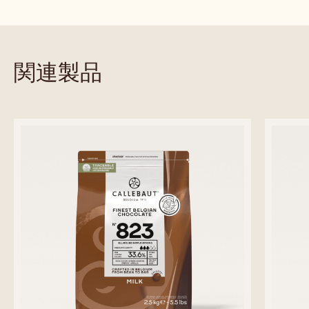
-
C823
取扱サイズ
取扱サ
10KG BAG
10KG 袋
2.5 KG 袋
10
5KG ブロック（袋なし）
5KG ブロック
2.
10KG 袋
詳しくみる
-
C823
previous
next
関連製品