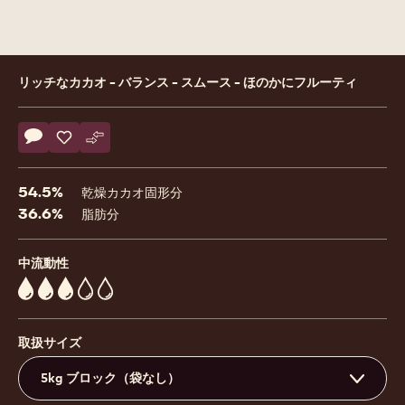
Product
リッチなカカオ - バランス - スムース - ほのかにフルーティ
information
Actions
コメント
- 811
保存
- 811
比較
- 811