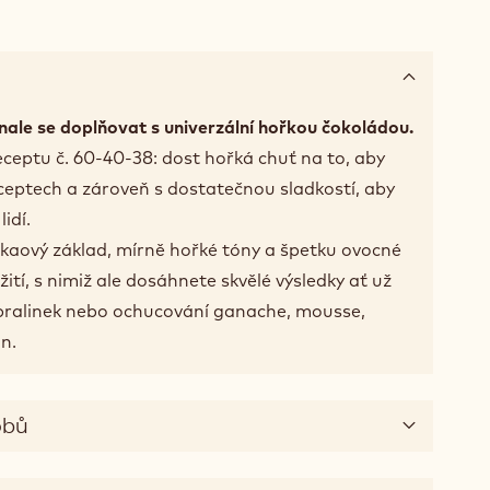
ale se doplňovat s univerzální hořkou čokoládou.
ceptu č. 60-40-38: dost hořká chuť na to, aby
ceptech a zároveň s dostatečnou sladkostí, aby
idí.
kaový základ, mírně hořké tóny a špetku ovocné
žití, s nimiž ale dosáhnete skvělé výsledky ať už
 pralinek nebo ochucování ganache, mousse,
n.
obů