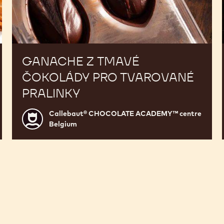
GANACHE Z TMAVÉ
ČOKOLÁDY PRO TVAROVANÉ
PRALINKY
Callebaut® CHOCOLATE ACADEMY™ centre
Callebaut®
Belgium
CHOCOLATE
ACADEMY™
centre
Belgium