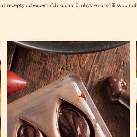
vat recepty od expertních kuchařů, abyste rozšířili svou na
Ganache
z
tmavé
čokolády
pro
tvarované
pralinky