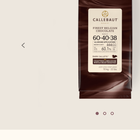
previous
Move to slide 1
Move to slide 2
Move to sli