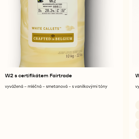
W2 s certifikátem Fairtrade
vyvážená – mléčná – smetanová – s vanilkovými tóny
v
D