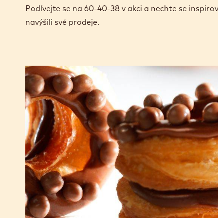
Podívejte se na 60-40-38 v akci a nechte se inspiro
navýšili své prodeje.
CHOCRO-
DONUT™
s
čokoládovým
krémem