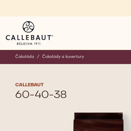
Skip to main content
Čokoláda
/
Čokolády a kuvertury
CALLEBAUT
60-40-38