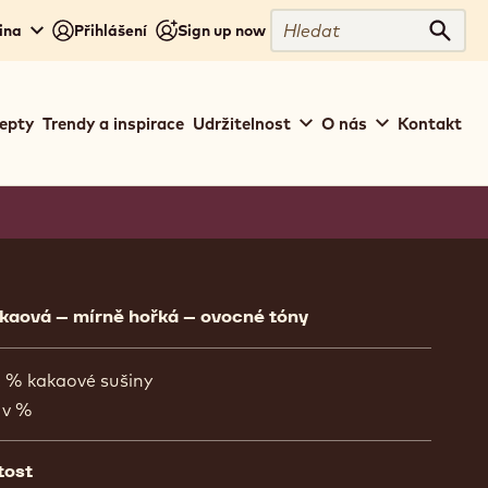
Hledat
ina
Přihlášení
Sign up now
Hleda
epty
Trendy a inspirace
Udržitelnost
O nás
Kontakt
ion
akaová – mírně hořká – ovocné tóny
. % kakaové sušiny
 v %
tost