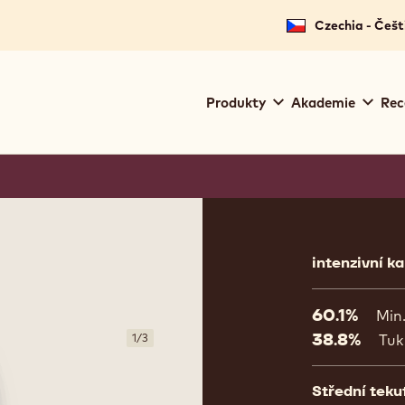
Czechia - Češt
Main
Produkty
Akademie
Rec
navigation
Callebaut
Product
informat
intenzivní k
60.1%
Min
38.8%
1
/
3
Tuk
Střední teku