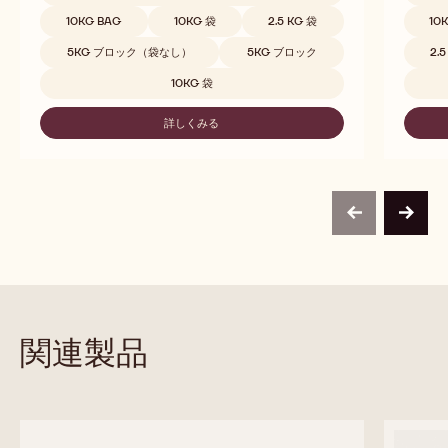
C823
取扱サイズ
取扱サ
10KG BAG
10KG 袋
2.5 KG 袋
10
5KG ブロック（袋なし）
5KG ブロック
2.
10KG 袋
詳しくみる
-
C823
previous
next
関連製品