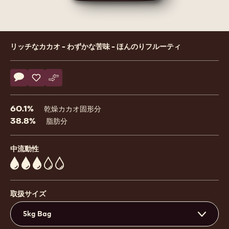
Product
リッチなカカオ - わずかな苦味 - ほんのりフルーティ
information
Actions
コメント
- 60-40-38
保存
- 60-40-38
比較
- 60-40-38
60.1%
乾燥カカオ固形分
38.8%
脂肪分
中流動性
3
取扱サイズ
5kg Bag