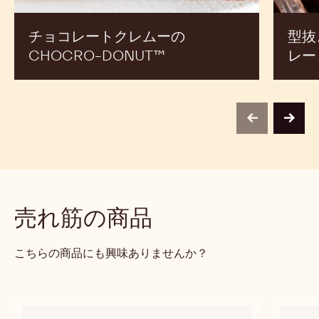
コ
レ
チョコレートクレムーの
型抜
ー
CHOCRO-DONUT™
レー
ト
ガ
ナ
ッ
previous
next
シ
ュ
売れ筋の商品
こちらの商品にも興味ありませんか？