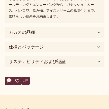
ールディングとエンロービングから、ガナッシュ、ムー
ス、ババロワ、飲み物、アイスクリームの風味付けまで、
素晴らしい結果をお約束します。
カカオの品種
仕様とパッケージ
サステナビリティおよび認証
Actions
コメント
- 60-40-38
保存
- 60-40-38
比較
- 60-40-38