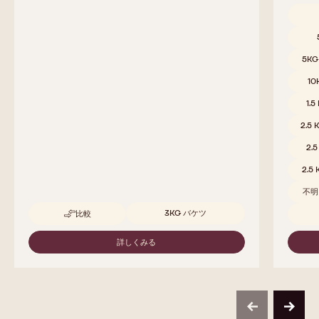
取扱サ
5K
10
1.5
2.5 
2.
2.5
不明
取扱サイズ
3KG バケツ
比較
-
DEODORIZED
COCOA
詳しくみる
-
BUTTER
DEODORIZED
COCOA
BUTTER
previous
next