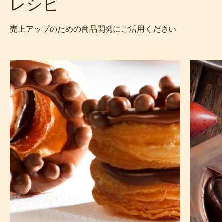
レシピ
売上アップのための商品開発にご活用ください
チ
型
ョ
抜
コ
き
レ
プ
ー
ラ
ト
リ
ク
ネ
レ
用
ム
の
ー
ダ
の
ー
CHOCRO-
ク
DONUT™
チ
ョ