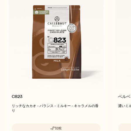
C823
ベルベ
リッチなカカオ - バランス - ミルキー - キャラメルの香
濃いミル
り
比較
-