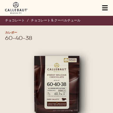
Skip to main content
Tog
mai
nav
チョコレート
/
チョコレート & クーベルチュール
カレボー
60-40-38