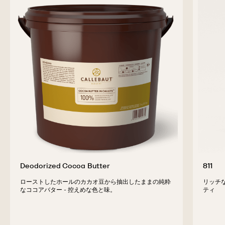
Deodorized Cocoa Butter
811
ローストしたホールのカカオ豆から抽出したままの純粋
リッチな
なココアバター - 控えめな色と味。
ティ