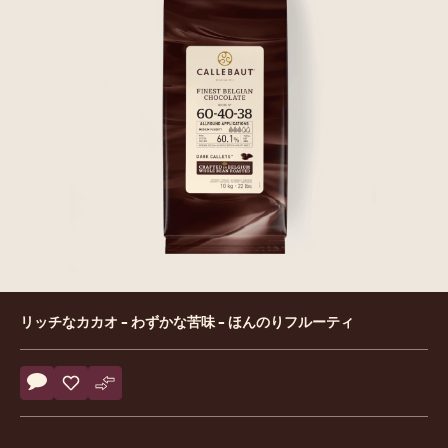
Product
リッチなカカオ - わずかな苦味 - ほんのりフルーティ
information
Actions
コメント
- 60-40-38
保存
- 60-40-38
比較
- 60-40-38