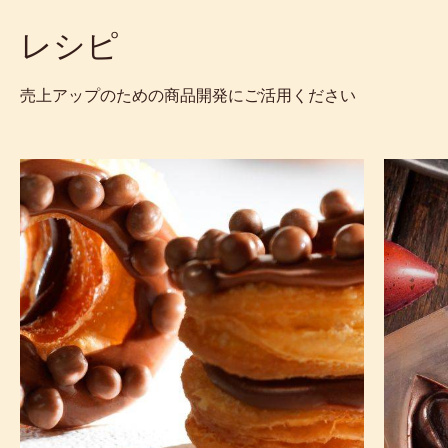
レシピ
売上アップのための商品開発にご活用ください
チ
型
ョ
抜
コ
き
レ
プ
ー
ラ
ト
リ
ク
ネ
レ
用
ム
の
ー
ダ
の
ー
CHOCRO-
ク