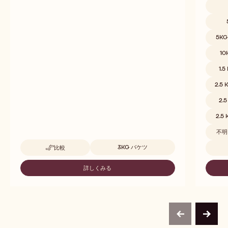
取扱サ
5K
10
1.5
2.5 
2.
2.5
不明
取扱サイズ
3KG バケツ
比較
-
DEODORIZED
COCOA
詳しくみる
-
BUTTER
DEODORIZED
COCOA
BUTTER
previous
next