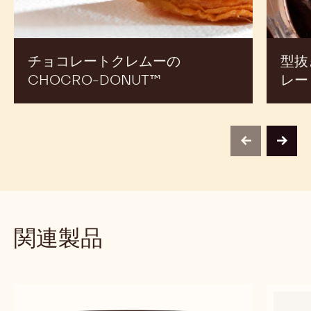
DONUT™
チ
ョ
コ
レ
チョコレートクレムーの
型抜
ー
CHOCRO-DONUT™
レー
ト
ガ
ナ
ッ
previous
next
シ
ュ
関連製品