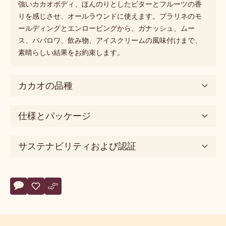
強いカカオボディ、ほんのりとしたビターとフルーツの香
りを感じさせ、オールラウンドに使えます。プラリネのモ
ールディングとエンロービングから、ガナッシュ、ムー
ス、ババロワ、飲み物、アイスクリームの風味付けまで、
素晴らしい結果をお約束します。
カカオの品種
仕様とパッケージ
サステナビリティおよび認証
Actions
コメント
- 60-40-38
保存
- 60-40-38
比較
- 60-40-38