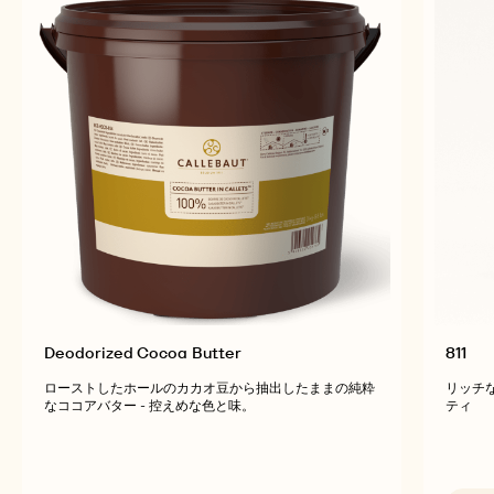
Deodorized Cocoa Butter
811
ローストしたホールのカカオ豆から抽出したままの純粋
リッチな
なココアバター - 控えめな色と味。
ティ