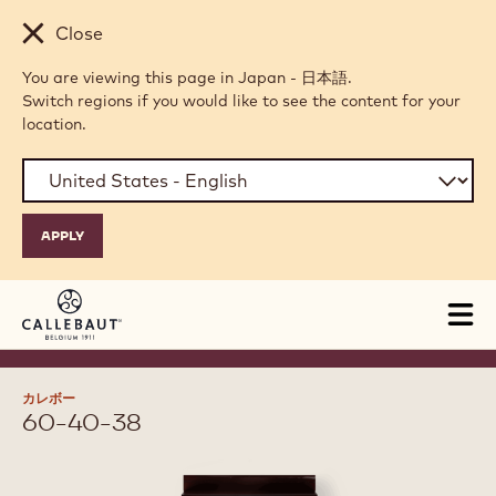
Skip to main content
Close
You are viewing this page in Japan - 日本語.
Switch regions if you would like to see the content for your
location.
Tog
mai
nav
カレボー
60-40-38