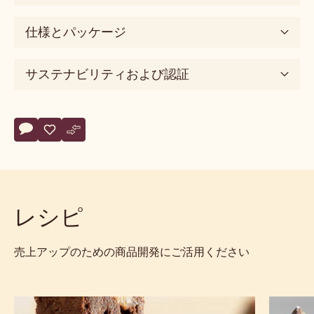
仕様とパッケージ
サステナビリティおよび認証
Actions
コメント
- Power80
保存
- Power80
比較
- Power80
レシピ
売上アップのための商品開発にご活用ください
チ
力