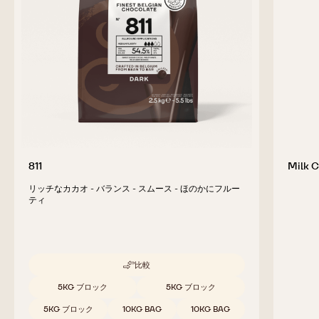
811
Milk C
リッチなカカオ - バランス - スムース - ほのかにフルー
ティ
比較
-
811
取扱サイズ
5KG ブロック
5KG ブロック
5KG ブロック
10KG BAG
10KG BAG