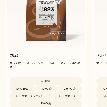
C823
ベルベ
リッチなカカオ - バランス - ミルキー - キャラメルの香
濃いミル
り
比較
-
C823
取扱サイズ
取扱サ
10KG BAG
10KG 袋
2.5 KG 袋
10
5KG ブロック（袋なし）
5KG ブロック
2.
10KG 袋