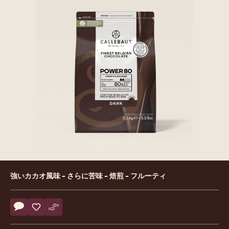
Product
強いカカオ風味 - さらに苦味 - 焙煎 - フルーティ
information
Actions
コメント
- Power80
保存
- Power80
比較
- Power80