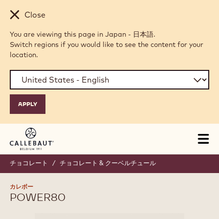
Skip to main content
Close
You are viewing this page in Japan - 日本語.
Switch regions if you would like to see the content for your
location.
Tog
mai
nav
チョコレート
/
チョコレート & クーベルチュール
カレボー
POWER80