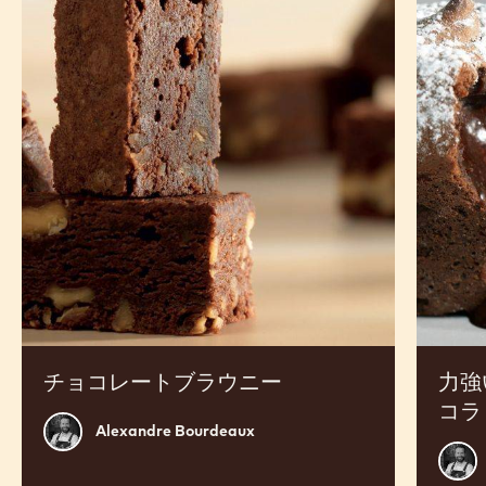
ョ
強
コ
い
レ
チ
ー
ョ
ト
コ
ブ
レ
ラ
ー
ウ
ト
ニ
モ
ー
エ
ル
ー
シ
ョ
コ
チョコレートブラウニー
力強
ラ
コラ
Alexandre
Alexandre Bourdeaux
Bourdeaux
Alex
Bour