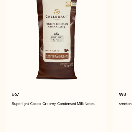
667
W8
Superlight Cocoa, Creamy, Condensed Milk Notes
smetano