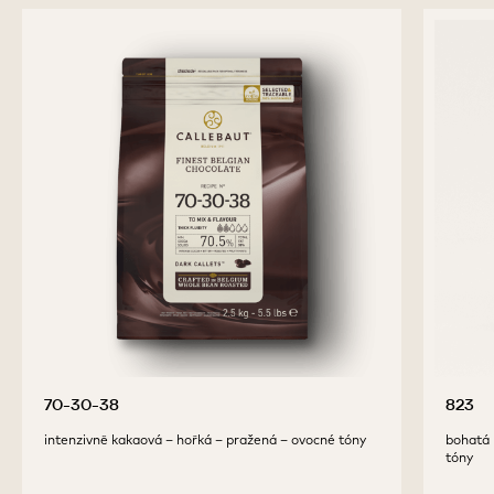
70-30-38
823
intenzivně kakaová – hořká – pražená – ovocné tóny
bohatá 
tóny