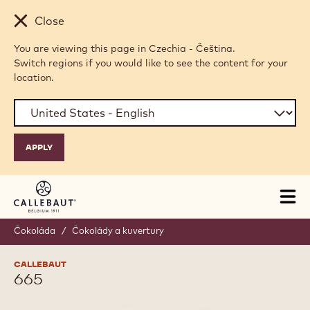
Skip to main content
Close
You are viewing this page in Czechia - Čeština.
Switch regions if you would like to see the content for your
location.
Tog
mai
nav
Čokoláda
/
Čokolády a kuvertury
CALLEBAUT
665