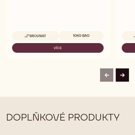
Dostupná balení
10KG BAG
SROVNAT
-
667
VÍCE
-
667
previous
next
DOPLŇKOVÉ PRODUKTY