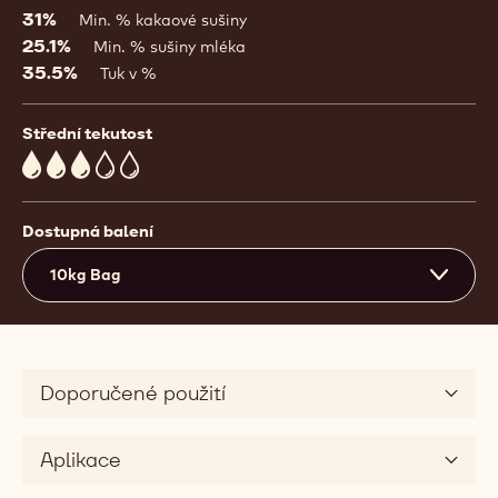
31%
Min. % kakaové sušiny
25.1%
Min. % sušiny mléka
35.5%
Tuk v %
Střední tekutost
3
Dostupná balení
10kg Bag
Doporučené použití
Aplikace