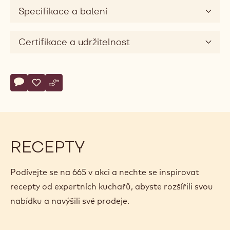
Specifikace a balení
Certifikace a udržitelnost
Actions
Napsat komentář
- 665
Uložit
- 665
Srovnat
- 665
RECEPTY
Podívejte se na 665 v akci a nechte se inspirovat
recepty od expertních kuchařů, abyste rozšířili svou
nabídku a navýšili své prodeje.