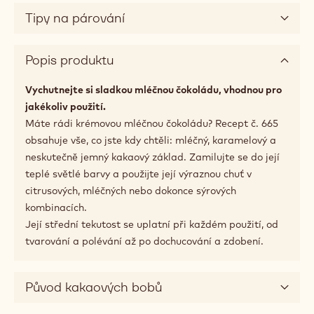
Tipy na párování
Popis produktu
Vychutnejte si sladkou mléčnou čokoládu, vhodnou pro
jakékoliv použití.
Máte rádi krémovou mléčnou čokoládu? Recept č. 665
obsahuje vše, co jste kdy chtěli: mléčný, karamelový a
neskutečně jemný kakaový základ. Zamilujte se do její
teplé světlé barvy a použijte její výraznou chuť v
citrusových, mléčných nebo dokonce sýrových
kombinacích.
Její střední tekutost se uplatní při každém použití, od
tvarování a polévání až po dochucování a zdobení.
Původ kakaových bobů