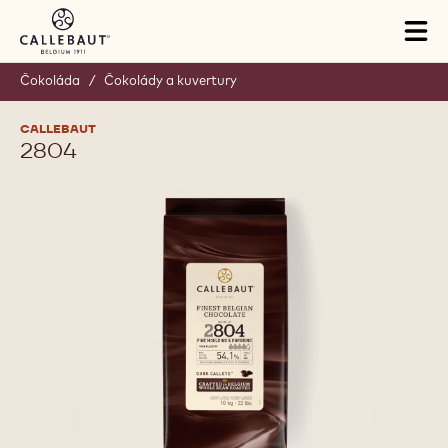
Skip to main content
Tog
mai
nav
Čokoláda
/
Čokolády a kuvertury
CALLEBAUT
2804