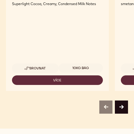
Superlight Cocoa, Creamy, Condensed Milk Notes
smetano
Dostupná balení
10KG BAG
SROVNAT
-
667
VÍCE
-
667
previous
next