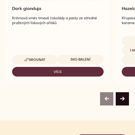
Dark gianduja
Hazeln
Krémová směs tmavé čokolády a pasty ze středně
Křupavé
pražených lískových oříšků.
karame
Dostup
1 
Dostupná balení
5KG BALENÍ
SROVNAT
-
DARK
GIANDUJA
VÍCE
-
DARK
GIANDUJA
previous
next