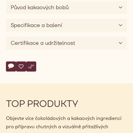
Původ kakaových bobů
Specifikace a balení
Certifikace a udržitelnost
Actions
Napsat komentář
- 2804
Uložit
- 2804
Srovnat
- 2804
TOP PRODUKTY
Objevte více čokoládových a kakaových ingrediencí
pro přípravu chutných a vizuálně přitažlivých