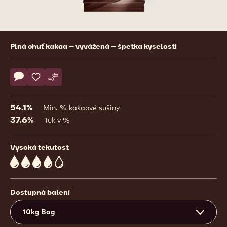
Product
Plná chuť kakaa – vyvážená – špetka kyselosti
information
Actions
Napsat komentář
- 2804
Uložit
- 2804
Srovnat
- 2804
54.1%
Min. % kakaové sušiny
37.6%
Tuk v %
Vysoká tekutost
4
Dostupná balení
10kg Bag