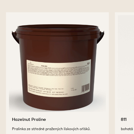
Hazelnut Praline
811
Pralinka ze středně pražených lískových oříšků.
bohatá 