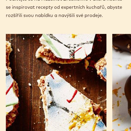
se inspirovat recepty od expertních kuchařů, abyste
rozšířili svou nabídku a navýšili své prodeje.
Ořechy
Oříškov
prorážející
kakaový
stěny
perník
s
pomera