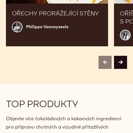
OŘECHY PRORÁŽEJÍCÍ STĚNY
OŘÍ
S P
Philippe
Philippe Vancayseele
Vancayseele
Anne
Kling
previous
next
TOP PRODUKTY
Objevte více čokoládových a kakaových ingrediencí
pro přípravu chutných a vizuálně přitažlivých