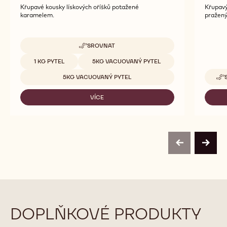
Křupavé kousky lískových oříšků potažené
Křupavý
karamelem.
pražený
SROVNAT
-
HAZELNUT
Dostupná balení
1 KG PYTEL
5KG VACUOVANÝ PYTEL
BRESILIENNE
5KG VACUOVANÝ PYTEL
VÍCE
-
HAZELNUT
BRESILIENNE
previous
next
DOPLŇKOVÉ PRODUKTY