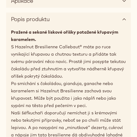
Aplikace
Popis produktu
Pražené a sekané lískové oříšky potažené křupavým
karamelem.
S Hazelnut Bresilienne Callebaut® máte po ruce
vynikající křupavou a chutnou texturu a přidáte tak
svému párování něco navíc. Prostě jimi posypte tekutou
čokoládu před ztuhnutím a vytvoříte nádherně křupavý
oříšek pokrytý čokoládou.
Po smíchání s čokoládou, gianduja, ganache nebo
karamelem si Hazelnut Bresilienne zachová svou
křupavost. Může být použita i jako náplň nebo jako
sypání na těsto před pečením v peci.
Naši šéfkuchaři doporučují nemíchat ji s krémovými
nebo tekutými přípravky, neboť se po chvíli může stát
lepivou. A po nasypání na „minutkové“ dezerty, cukroví
a nápoje jim tato bresilienne dá obdivuhodné lahodné