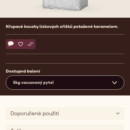
Product
Křupavé kousky lískových oříšků potažené karamelem.
information
Actions
Napsat komentář
- Hazelnut Bresilienne
Uložit
- Hazelnut Bresilienne
Srovnat
- Hazelnut Bresilienne
Dostupná balení
5kg vacuovaný pytel
Doporučené použití