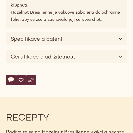
křupnutí.
Hazelnut Bresilienne je vakuově zabalená do ochranné
fólie, aby se zcela zachovala její čerstvá chuť.
Specifikace a balení
Certifikace a udržitelnost
Actions
Napsat komentář
- Hazelnut Bresilienne
Uložit
- Hazelnut Bresilienne
Srovnat
- Hazelnut Bresilienne
RECEPTY
Podívejte se na Hazelnut Bresilienne v akci a nechte