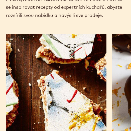
se inspirovat recepty od expertních kuchařů, abyste
rozšířili svou nabídku a navýšili své prodeje.
Ořechy
Oříškov
prorážející
kakaový
stěny
perník
s
pomera