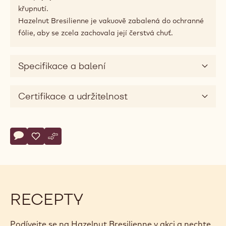
křupnutí.
Hazelnut Bresilienne je vakuově zabalená do ochranné
fólie, aby se zcela zachovala její čerstvá chuť.
Specifikace a balení
Certifikace a udržitelnost
Actions
Napsat komentář
- Hazelnut Bresilienne
Uložit
- Hazelnut Bresilienne
Srovnat
- Hazelnut Bresilienne
RECEPTY
Podívejte se na Hazelnut Bresilienne v akci a nechte