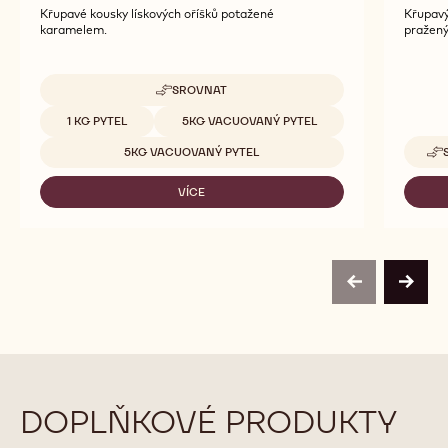
Křupavé kousky lískových oříšků potažené
Křupavý
karamelem.
pražený
SROVNAT
-
HAZELNUT
Dostupná balení
1 KG PYTEL
5KG VACUOVANÝ PYTEL
BRESILIENNE
5KG VACUOVANÝ PYTEL
VÍCE
-
HAZELNUT
BRESILIENNE
previous
next
DOPLŇKOVÉ PRODUKTY