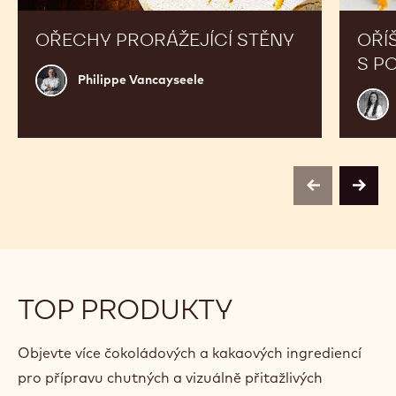
OŘECHY PRORÁŽEJÍCÍ STĚNY
OŘÍ
S P
Philippe
Philippe Vancayseele
Vancayseele
Anne
Kling
previous
next
TOP PRODUKTY
Objevte více čokoládových a kakaových ingrediencí
pro přípravu chutných a vizuálně přitažlivých