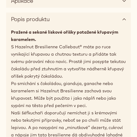
Aplikace
Popis produktu
Pražené a sekané lískové oříšky potažené křupavým
karamelem.
S Hazelnut Bresilienne Callebaut® máte po ruce
vynikající křupavou a chutnou texturu a přidáte tak
svému párování něco navíc. Prostě jimi posypte tekutou
čokoládu před ztuhnutím a vytvoříte nádherně křupavý
oříšek pokrytý čokoládou.
Po smíchání s čokoládou, gianduja, ganache nebo
karamelem si Hazelnut Bresilienne zachová svou
křupavost. Může být použita i jako náplň nebo jako
sypání na těsto před pečením v peci.
Naši šéfkuchaři doporučují nemíchat ji s krémovými
nebo tekutými přípravky, neboť se po chvíli může stát
lepivou. A po nasypání na „minutkové“ dezerty, cukroví
a nápoje jim tato bresilienne dá obdivuhodné lahodné