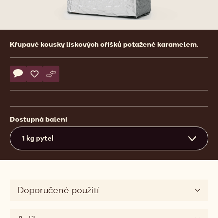
Product
Křupavé kousky lískových oříšků potažené karamelem.
information
Actions
Napsat komentář
- Hazelnut Bresilienne
Uložit
- Hazelnut Bresilienne
Srovnat
- Hazelnut Bresilienne
Dostupná balení
1 kg pytel
Doporučené použití