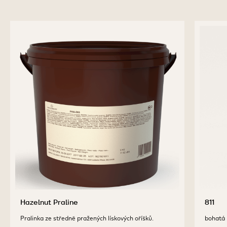
Hazelnut Praline
811
Pralinka ze středně pražených lískových oříšků.
bohatá 