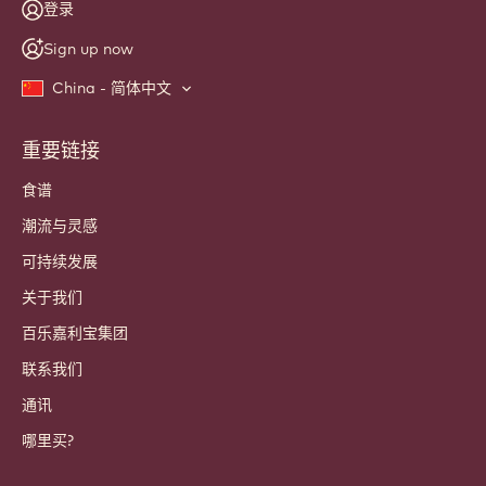
新闻咨询
加入我们的 工匠和主厨 社群，共同交流 行业资讯、创新理念 和
知识学习。 绝不发送垃圾邮件，您可随时调整邮件设置。
今天就加入我们的社区！
账户和设置
登录
Sign up now
China - 简体中文
重要链接
Footer
Callebaut
食谱