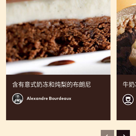
RECIPES
查看 823 的实际操作，并从专家厨师制作的食谱中获得灵
感，从而扩大您的产品范围并提高销售额。
含
牛
有
奶
意
巧
式
克
奶
力
冻
巴
和
伐
炖
露
梨
斯
的
布
朗