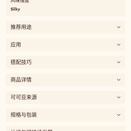
最突出的口味
味
profile
dairy,
烘焙可可
牛奶味
香料类
经典焦糖
roasted,
golden
基本味
Detailed
甜味
flavor
roasted
口感
cocoa,
milky,
有嚼劲
柔软
易融化的
油脂感
包覆感
spicy,
classic
风味维度
caramel
Silky
口
感
推荐用途
chewy,
soft,
melting,
应用
fatty,
mouthcoating