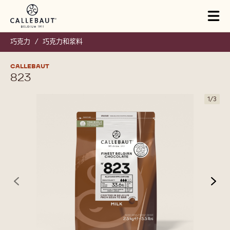
Skip to main content
Close
You are viewing this page in China - 简体中文.
Switch regions if you would like to see the content for your
location.
Tog
mai
nav
巧克力
/
巧克力和浆料
CALLEBAUT
823
1
/
3