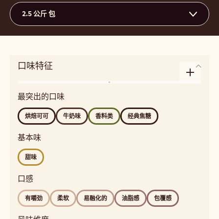
评论
- 823
保存
- 823
比较
- 823
33.6%
干可可固体的最低百分比
20.8%
干奶固形物的最低百分比
36.2%
脂肪 %
中等流动性
3
Beschikbare maten
2.5 公斤 包
口味特征
Enlarge
风
taste