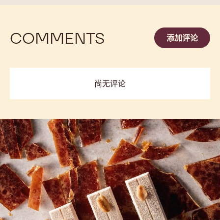
未知
2.5KG
5公斤 未封装块
1公
2,01KG BAG
未知
更多信息
-
811
previous
next
COMMENTS
添加评论
尚无评论