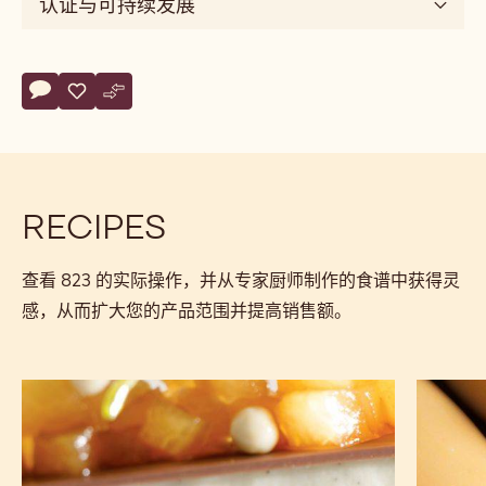
搭配技巧
味
道
sweet
商品详情
风
味
可可豆来源
维
度
silky
规格与包装
认证与可持续发展
Actions
评论
- 823
保存
- 823
比较
- 823