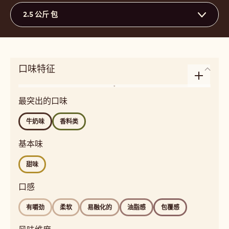
2.5 公斤 包
口味特征
Enlarge
风
taste
最突出的口味
味
profile
dairy,
牛奶味
香料类
spices
Detailed
基本味
flavor
甜味
milky,
spicy
口感
口
感
有嚼劲
柔软
易融化的
油脂感
包覆感
chewy,
soft,