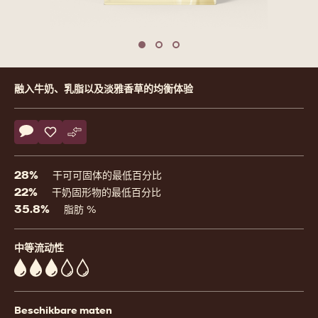
Move to slide 1
Move to slide 2
Move to slide 3
Product
融入牛奶、乳脂以及淡雅香草的均衡体验
information
Actions
评论
- W2
保存
- W2
比较
- W2
28%
干可可固体的最低百分比
22%
干奶固形物的最低百分比
35.8%
脂肪 %
中等流动性
3
Beschikbare maten