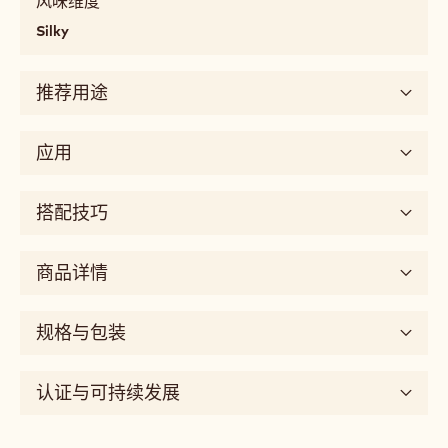
风味维度
melting,
Silky
fatty,
mouthcoating
推荐用途
味
道
sweet
应用
风
味
搭配技巧
维
度
silky
商品详情
规格与包装
认证与可持续发展