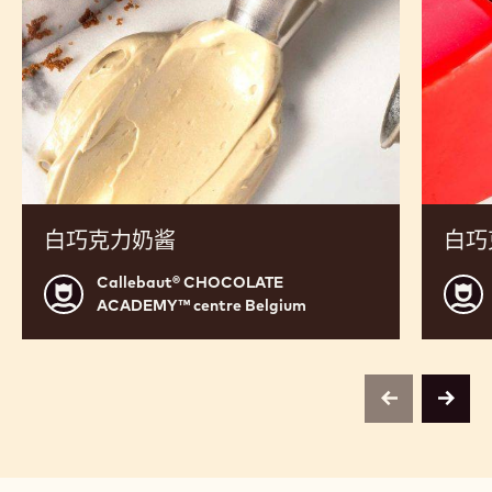
斯
白巧克力奶酱
白巧
Callebaut® CHOCOLATE
Callebaut®
Calle
ACADEMY™ centre Belgium
CHOCOLATE
CHO
ACADEMY™
ACA
centre
centr
Belgium
Belg
previous
next