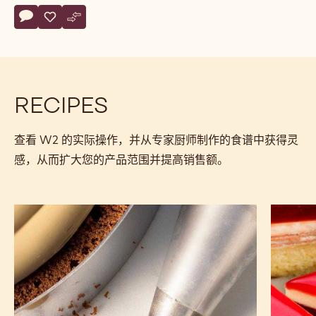
Actions
评论
- W2
保存
- W2
比较
- W2
RECIPES
查看 W2 的实际操作，并从专家厨师制作的食谱中获得灵
感，从而扩大您的产品范围并提高销售额。
白
白
巧
巧
克
克
力
力
奶
巴
酱
伐
露