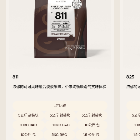
811
823
浓郁的可可风味融合淡淡果味，带来均衡顺滑的赏味体验
浓郁的
比较
-
811
Beschikbare maten
Beschi
5公斤 封装块
5公斤 封装块
5公斤 封装块
5公
10KG BAG
10KG BAG
10公斤 包
10
10公斤 包
5KG BAG
1.5 公斤 包
1.5