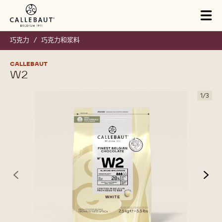
Skip to main content
Tog
mai
nav
巧克力
/
巧克力和浆料
CALLEBAUT
W2
1
/
3
previous
nex