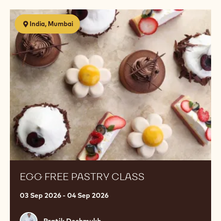
CHOCOLATE BUSINESS START UP - 5
DAY COURSE
10 Aug 2026 - 14 Aug 2026
初级
Julie
Julie Sharp
Sharp
Egg
India, Mumbai
Free
Pastry
Class