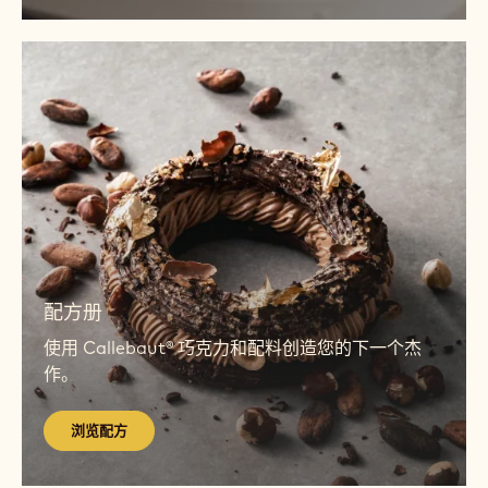
院
访
问
学院
巧
随时随地掌握新技术--面对面或在线。
克
力
访问巧克力学院
学
院
浏
览
配
方