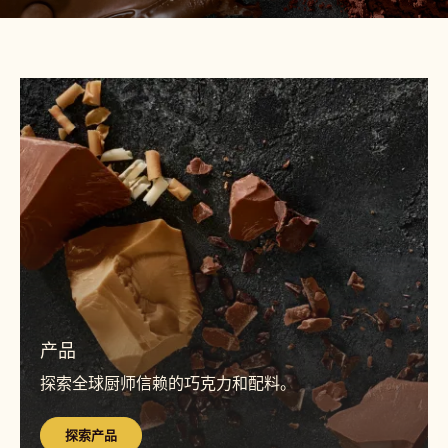
E
MASTERS
P
OF
A
G
TASTE
E
Callebaut® Belgium 1911
百年品味 大师之选
探索更多
探
索
产
品