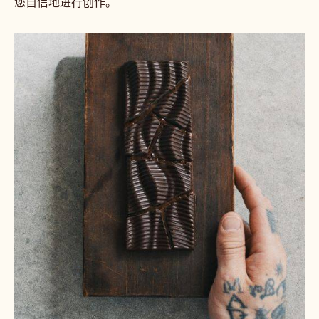
看看流行什么。
创作下一个杰作
从重新演绎的经典菜式到大胆的新形式，浏览食谱可帮助
您自信地进行创作。
拼
图
巧
克
力