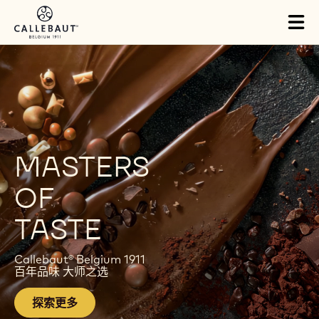
Skip to main content
Close
You are viewing this page in China - 简体中文.
Switch regions if you would like to see the content for your
location.
Tog
mai
H
nav
O
M