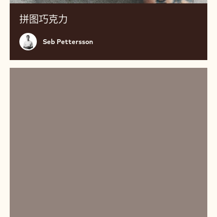
拼图巧克力
Seb
Seb Pettersson
Pettersson
All
black