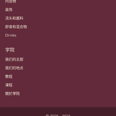
哪里买?
产品
巧克力
可可成分
坚果成分
涂层和馅料
内含物
装饰
浇头和酱料
即食和混合物
Drinks
学院