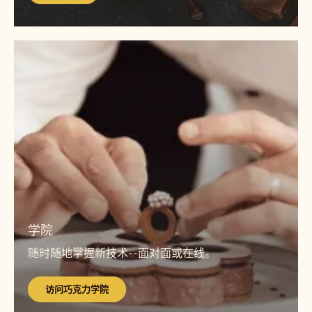
探
索
产品
产
探索全球厨师信赖的巧克力和配料。
品
探索产品
访
问
巧
克
力
学