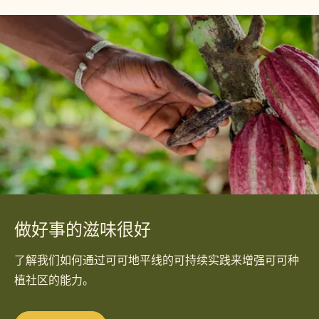
GINGER HOLLY
Jordi
Jordi Farres
Farres
捷克