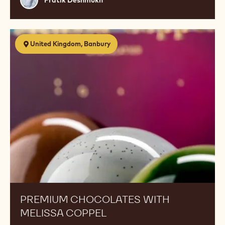
EGG FREE PASTRY CLASS
03 Sep 2026 - 04 Sep 2026
Pratik
Pratik Deshmukh
Deshmukh
Premium
United Kingdom, Banbury
Chocolates
with
Melissa
Coppel