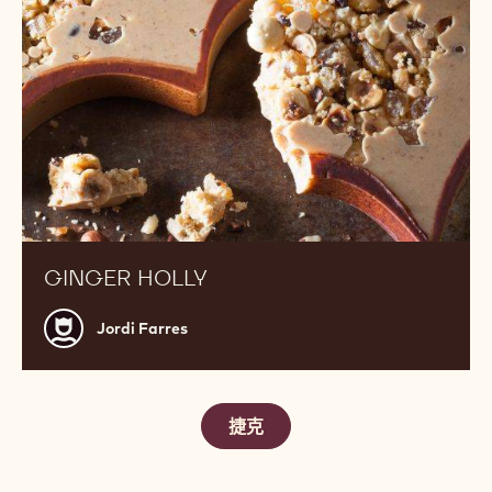
Bing
Bing Feng
Feng
Ginger
Holly