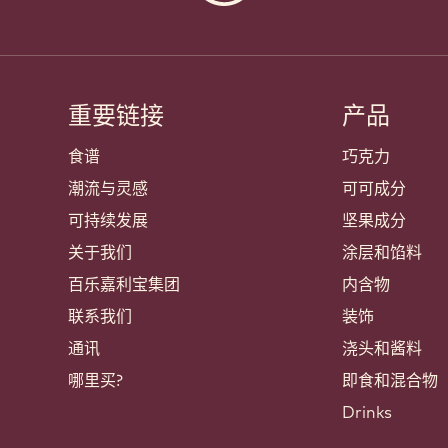
重要链接
产品
Footer
Callebaut
食谱
巧克力
潮流与灵感
可可成分
可持续发展
坚果成分
关于我们
涂层和馅料
百乐嘉利宝集团
内含物
联系我们
装饰
通讯
浇头和酱料
哪里买?
即食和混合物
Drinks