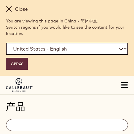
Skip to main content
Close
You are viewing this page in China - 简体中文.
Switch regions if you would like to see the content for your
location.
Tog
mai
nav
产品
Filters
Filters:
搜
索
search