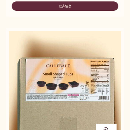
COFFEE
CUPS
更多信息
-
DARK
COFFEE
CUPS
DARK