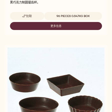
黑巧克力制圆锯齿杯。
Beschikbare maten
比较
96 PIECES 0.547KG BOX
-
A
LA
更多信息
-
CARTE
A
CUPS
LA
DARK
CARTE
CUPS
DARK