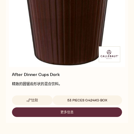
After Dinner Cups Dark
精致的圆锯齿形状的混合饮料。
Beschikbare maten
比较
53 PIECES 0.424KG BOX
-
AFTER
DINNER
更多信息
-
CUPS
AFTER
DARK
DINNER
CUPS
DARK