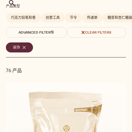
搜
产品类型
索
巧克力铅笔和卷
创意工具
节令
传递单
糖浆和杏仁糖
ADVANCED FILTER
CLEAR FILTERS
选
装饰
-
REMOVE
定
FILTER
的
76 产品
筛
选
Results
条
件