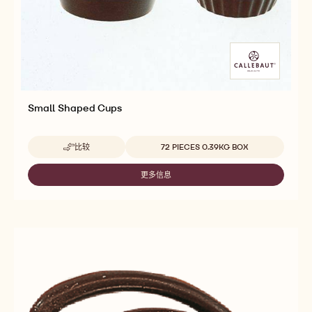
Small Shaped Cups
Beschikbare maten
比较
72 PIECES 0.39KG BOX
-
SMALL
SHAPED
更多信息
-
CUPS
SMALL
SHAPED
CUPS