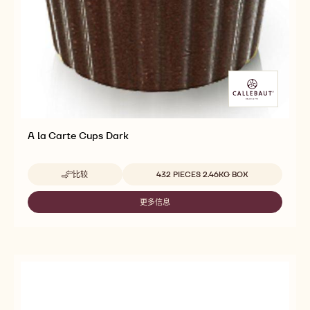
A la Carte Cups Dark
Beschikbare maten
比较
432 PIECES 2.46KG BOX
-
A
LA
更多信息
-
CARTE
A
CUPS
LA
DARK
CARTE
CUPS
DARK