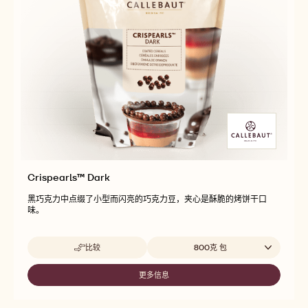
Crispearls™ Dark
黑巧克力中点缀了小型而闪亮的巧克力豆，夹心是酥脆的烤饼干口
味。
Beschikbare maten
比较
800克 包
-
CRISPEARLS™
DARK
更多信息
-
CRISPEARLS™
DARK