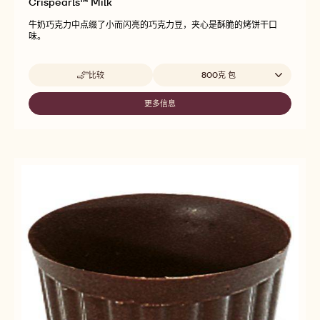
Crispearls™ Milk
牛奶巧克力中点缀了小而闪亮的巧克力豆，夹心是酥脆的烤饼干口
味。
Beschikbare maten
比较
800克 包
-
CRISPEARLS™
MILK
更多信息
-
CRISPEARLS™
MILK