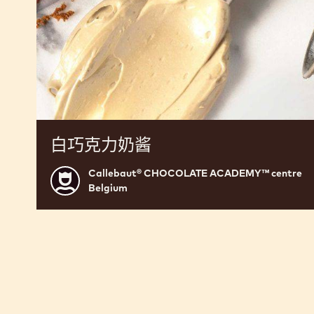
白巧克力奶酱
Callebaut® CHOCOLATE ACADEMY™ centre
Callebaut®
Belgium
CHOCOLATE
ACADEMY™
centre
Belgium