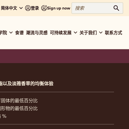
搜
 - 简体中文
登录
Sign up now
搜索
索
学院
食谱
潮流与灵感
可持续发展
关于我们
联系方式
ation
baut
ion
脂以及淡雅香草的均衡体验
可固体的最低百分比
固形物的最低百分比
 %