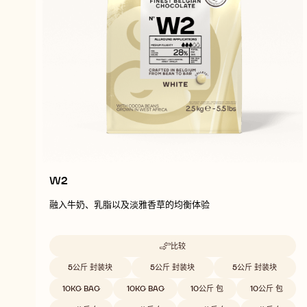
W2
融入牛奶、乳脂以及淡雅香草的均衡体验
比较
-
W2
Beschikbare maten
5公斤 封装块
5公斤 封装块
5公斤 封装块
10KG BAG
10KG BAG
10公斤 包
10公斤 包