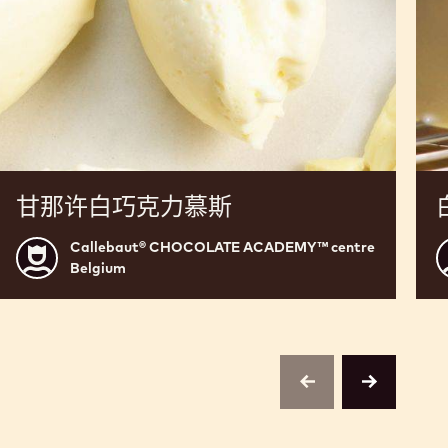
甘那许白巧克力慕斯
Callebaut® CHOCOLATE ACADEMY™ centre
Callebaut®
C
Belgium
CHOCOLATE
ACADEMY™
centre
c
Belgium
B
previous
next