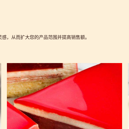
得灵感，从而扩大您的产品范围并提高销售额。
白
巧
克
力
巴
伐
露
斯