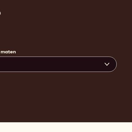
较
W2
 maten