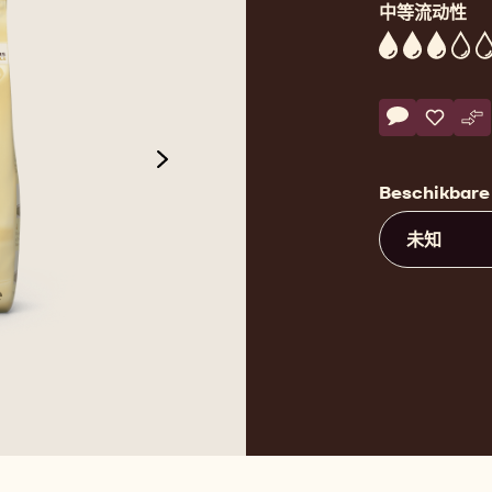
中等流动性
3
Actions
评论
- W2
保存
- W2
比
- 
next
Beschikbare
未知
de 3