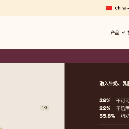
China
Main
产品
navig
Calle
Product
informat
融入牛奶、乳
28%
干可
22%
1
/
3
干奶
35.8%
脂肪