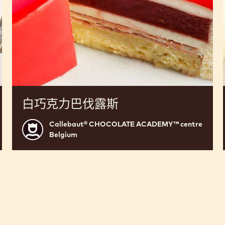
白巧克力巴伐露斯
Callebaut® CHOCOLATE ACADEMY™ centre
Callebaut®
Belgium
CHOCOLATE
ACADEMY™
centre
Belgium