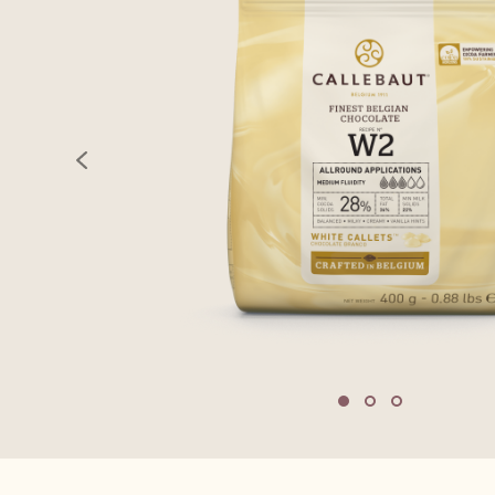
previous
Move to slide 1
Move to slide 2
Move to sli