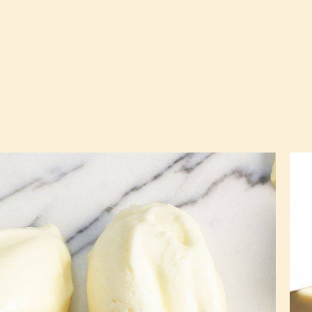
甘
白
那
巧
许
克
白
力
巧
淋
克
面
力
慕
斯