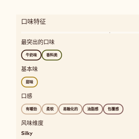
口味特征
Enlarge
风
taste
最突出的口味
味
profile
dairy,
牛奶味
香料类
spices
Detailed
基本味
flavor
milky,
甜味
spicy
口感
口
感
有嚼劲
柔软
易融化的
油脂感
包覆感
chewy,
soft,
风味维度
melting,
Silky
fatty,