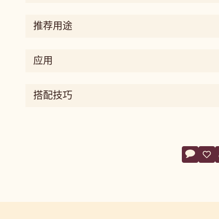
mouthcoating
味
推荐用途
道
sweet
风
应用
味
维
度
搭配技巧
silky
Action
评论
- W2
保
- W