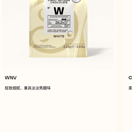
WNV
C
极致细腻，兼具淡淡焦糖味