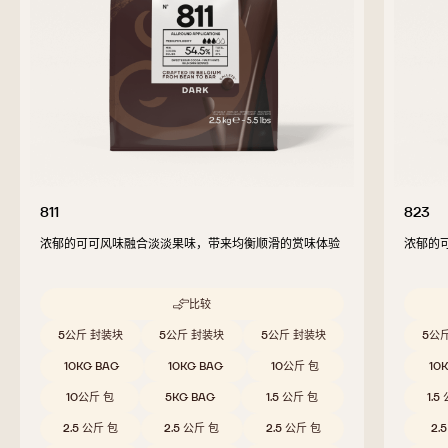
811
823
浓郁的可可风味融合淡淡果味，带来均衡顺滑的赏味体验
浓郁的
比较
-
811
Beschikbare maten
Beschi
5公斤 封装块
5公斤 封装块
5公斤 封装块
5公
10KG BAG
10KG BAG
10公斤 包
10
10公斤 包
5KG BAG
1.5 公斤 包
1.5
2.5 公斤 包
2.5 公斤 包
2.5 公斤 包
2.