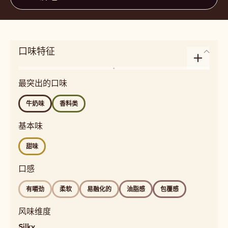
口味特征
Enlarge
风
taste
最突出的口味
味
profile
dairy,
牛奶味
香料类
spices
Detailed
基本味
flavor
甜味
milky,
spicy
口感
口
感
有嚼劲
柔软
易融化的
油脂感
包覆感
chewy,
soft,
风味维度
melting,
Silky