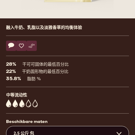
Product
融入牛奶、乳脂以及淡雅香草的均衡体验
information
Actions
评论
- W2
保存
- W2
比较
- W2
28%
干可可固体的最低百分比
22%
干奶固形物的最低百分比
35.8%
脂肪 %
中等流动性
3
Beschikbare maten
2.5 公斤 包