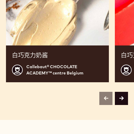
白巧克力奶酱
白巧
Callebaut® CHOCOLATE
Callebaut®
Calle
ACADEMY™ centre Belgium
CHOCOLATE
CHO
ACADEMY™
ACA
centre
centr
Belgium
Belg
previous
next