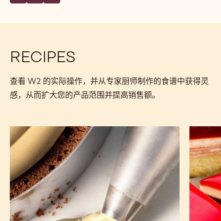
RECIPES
查看 W2 的实际操作，并从专家厨师制作的食谱中获得灵
感，从而扩大您的产品范围并提高销售额。
白
白
巧
巧
克
克
力
力
奶
巴
酱
伐
露
斯