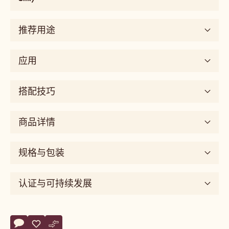
fatty,
mouthcoating
推荐用途
味
道
sweet
应用
风
味
搭配技巧
维
度
silky
商品详情
规格与包装
认证与可持续发展
Actions
评论
- W2
保存
- W2
比较
- W2