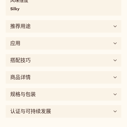
最突出的口味
味
profile
dairy,
经典焦糖
奶油味
golden
Detailed
基本味
flavor
甜味
咸味
classic
caramel,
口感
creamy
口
有嚼劲
柔软
易融化的
油脂感
包覆感
感
chewy,
风味维度
soft,
Silky
melting,
fatty,
推荐用途
mouthcoating
味
道
应用
sweet,
salty