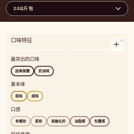
评论
- 黄金
保存
- 黄金
比较
- 黄金
30.4%
干可可固体的最低百分比
28.3%
干奶固形物的最低百分比
37.1%
脂肪 %
中等流动性
3
Beschikbare maten
2.5公斤 包
口味特征
Enlarge
风
taste