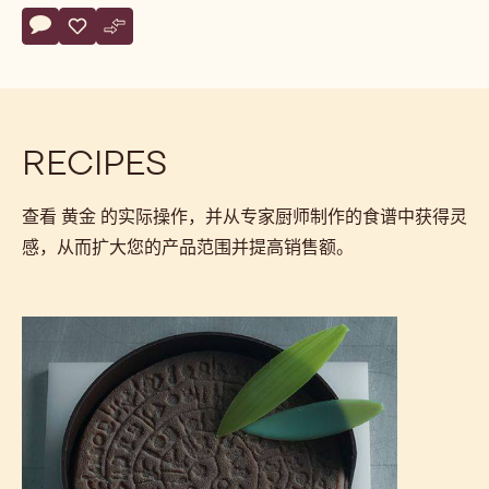
搭配技巧
风
味
维
商品详情
度
silky
规格与包装
认证与可持续发展
Actions
评论
- 黄金
保存
- 黄金
比较
- 黄金
RECIPES