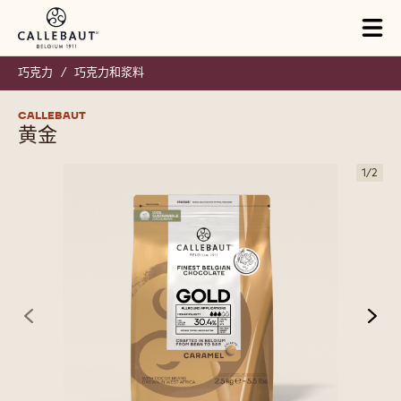
Skip to main content
Close
You are viewing this page in China - 简体中文.
Switch regions if you would like to see the content for your
location.
Tog
mai
nav
巧克力
/
巧克力和浆料
CALLEBAUT
黄金
1
/
2