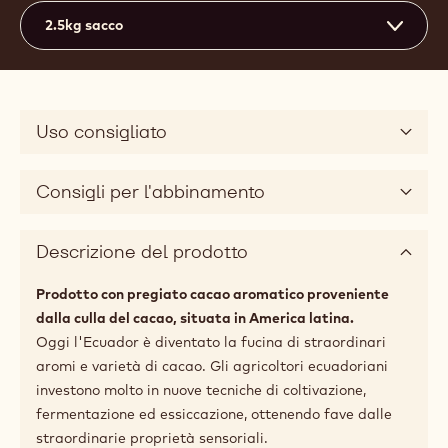
Actions
Scrivi un commento
- Ecuador
Salvare
- Ecuador
Confronto
- Ecuador
70.4%
Min. % Solidi secchi del cacao
41.4%
Grasso %
Fluidità media
3
Dimensioni disponibili
2.5kg sacco
Uso consigliato
Consigli per l'abbinamento