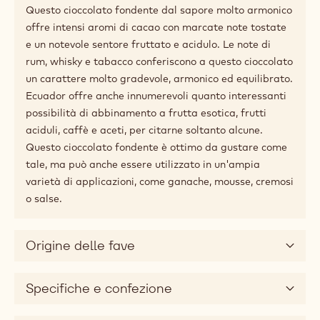
Descrizione del prodotto
Prodotto con pregiato cacao aromatico proveniente
dalla culla del cacao, situata in America latina.
Oggi l'Ecuador è diventato la fucina di straordinari
aromi e varietà di cacao. Gli agricoltori ecuadoriani
investono molto in nuove tecniche di coltivazione,
fermentazione ed essiccazione, ottenendo fave dalle
straordinarie proprietà sensoriali.
Questo cioccolato fondente dal sapore molto armonico
offre intensi aromi di cacao con marcate note tostate
e un notevole sentore fruttato e acidulo. Le note di
rum, whisky e tabacco conferiscono a questo cioccolato
un carattere molto gradevole, armonico ed equilibrato.
Ecuador offre anche innumerevoli quanto interessanti
possibilità di abbinamento a frutta esotica, frutti
aciduli, caffè e aceti, per citarne soltanto alcune.