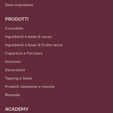
LINK IMPORTANTI
Footer
Callebaut
Ricette
Tendenze & Ispirazioni
Sostenibilità
Chi siamo
Gruppo Barry Callebaut
Contattaci
Newsletter
Dove acquistare
PRODOTTI
Cioccolato
Ingredienti a base di cacao
Ingredienti a base di frutta secca