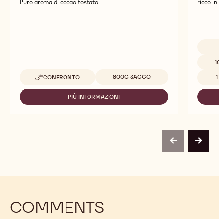
Nibs
823
Puro aroma di cacao tostato.
ricco in
Dimensi
1
Dimensioni disponibili
800G SACCO
CONFRONTO
-
NIBS