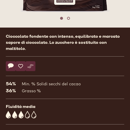
previous
nex
Move to slide 1
Move to slide 2
Product
Cioccolato fondente con intenso, equilibrato e marcato
information
sapore di cioccolato. Lo zucchero è sostituito con
maltitolo.