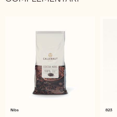
POWER
80
previous
next
PRODOTTI
COMPLEMENTARI