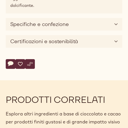
fino a dessert e bevande. La fusione, il temperaggio, il
raffreddamento, la lavorazione a stampo, ecc.
avvengono esattamente nello stesso modo. Le
caratteristiche tecniche e il comportamento del
prodotto sono assolutamente identici.
Le creazioni realizzate con questo cioccolato possono
essere esposte con la dicitura "senza zuccheri
aggiunti" se la ricetta finita non contiene zuccheri
aggiunti di alcun tipo, ad esempio praline, barrette o
tavolette di cioccolato con farciture senza zuccheri
aggiunti o in cui il saccarosio sia stato sostituito con un
dolcificante.
Specifiche e confezione
Certificazioni e sostenibilità