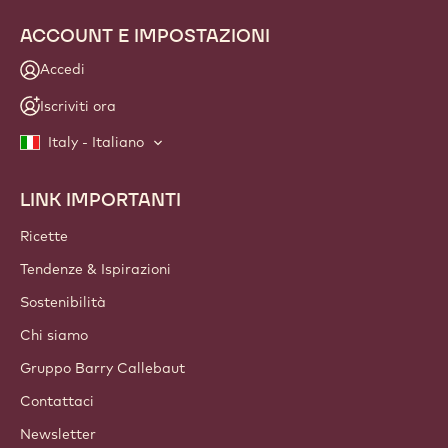
NEWSLETTER
Unisciti alla nostra community di chef e artigiani per
scoprire le ultime novità del settore, idee innovative e
opportunità formative. No spam: modifica in qualsiasi
momento le tue preferenze per la ricezione delle
comunicazioni.
Unisciti alla nostra community oggi stesso
ACCOUNT E IMPOSTAZIONI
Accedi
Iscriviti ora
Italy - Italiano