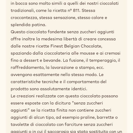
Applicazioni
Descrizione del prodotto
Cioccolato fondente No sugar added.
Questo cioccolato fondente sprigiona un sapore di
cioccolato deliziosamente intenso, ma non contiene
zuccheri aggiunti. La sua gradevole dolcezza è dovuta
al maltitolo (un sostituto dello zucchero), completata
da vaniglia Bourbon naturale. Il sapore e la sensazione
in bocca sono molto simili a quelli dei nostri cioccolati
tradizionali, come la ricetta n° 811. Stessa
croccantezza, stessa sensazione, stesso colore e
splendida patina.
Questo cioccolato fondente senza zuccheri aggiunti
offre inoltre la medesima libertà di creare concessa
dalle nostre ricette Finest Belgian Chocolate,
spaziando dalla cioccolateria alle mousse e ai cremosi