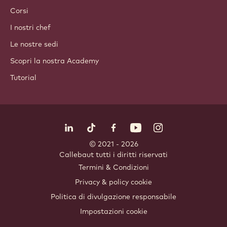
Coperture e Farciture
Inclusioni
Decorazioni
Topping e Salse
Prodotti istantanei e miscele
Bevande
ACADEMY
Corsi
I nostri chef
Le nostre sedi
Scopri la nostra Academy
Tutorial