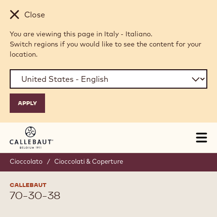
Skip to main content
Close
You are viewing this page in Italy - Italiano.
Switch regions if you would like to see the content for your
location.
Tog
mai
nav
Cioccolato
/
Cioccolati & Coperture
CALLEBAUT
70-30-38