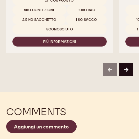
CONFRONTO
-
811
Dimensioni disponibili
5KG CONFEZIONE
10KG BAG
Dimensi
2.5 KG SACCHETTO
1 KG SACCO
1
SCONOSCIUTO
PIÙ INFORMAZIONI
-
811
previous
next
COMMENTS
Aggiungi un commento