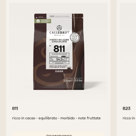
811
823
ricco in cacao - equilibrato - morbido - note fruttate
ricco in