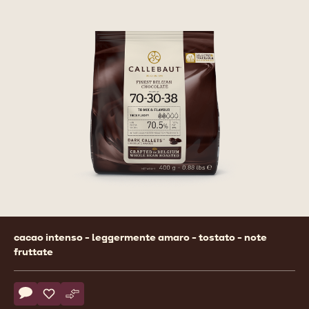
Product
cacao intenso - leggermente amaro - tostato - note
information
fruttate
Actions
Scrivi un commento
- 70-30-38
Salvare
- 70-30-38
Confronto
- 70-30-38