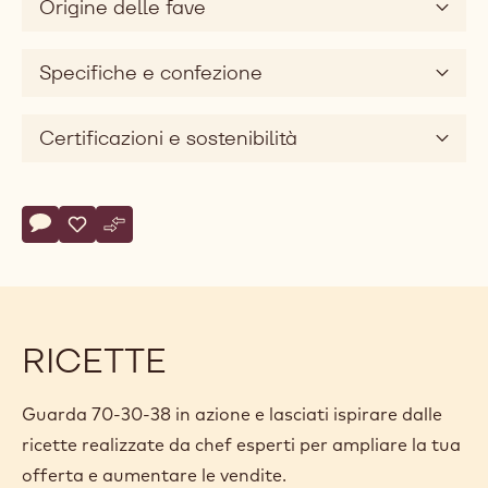
Origine delle fave
Specifiche e confezione
Certificazioni e sostenibilità
Actions
Scrivi un commento
- 70-30-38
Salvare
- 70-30-38
Confronto
- 70-30-38
RICETTE
Guarda 70-30-38 in azione e lasciati ispirare dalle
ricette realizzate da chef esperti per ampliare la tua
offerta e aumentare le vendite.