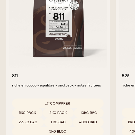
811
823
riche en cacao - équilibré - onctueux - notes fruitées
riche en
COMPARER
-
811
Tailles disponibles
5KG PACK
5KG PACK
10KG BAG
Tailles
2.5 KG SAC
1 KG SAC
400G BAG
5KG
5KG BLOC
40