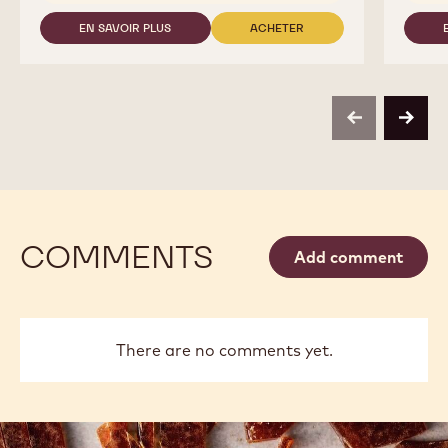
EN SAVOIR PLUS
ACHETER
-
-
811
811
previous
next
COMMENTS
Add comment
There are no comments yet.