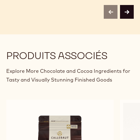
centre
centr
Belgium
Belg
previous
next
PRODUITS ASSOCIÉS
Explore More Chocolate and Cocoa Ingredients for
Tasty and Visually Stunning Finished Goods