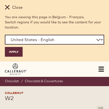
Skip to main content
Close
You are viewing this page in Belgium - Français.
Switch regions if you would like to see the content for your
location.
Tog
mai
nav
Chocolat
/
Chocolats & Couvertures
CALLEBAUT
W2
1
/
3