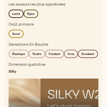
Notes
taste
Les saveurs les plus appréciées
aromatiques
profile
dairy,
Lacté
Épicé
spices
Detailed
Goût primaire
flavor
Sucré
milky,
spicy
Sensations En Bouche
Sensations
En
Élastique
Tendre
Fondant
Gras
Enrobant
Bouche
chewy,
Dimension gustative
soft,
Silky
melting,
fatty,
mouthcoating
Saveurs
Primaires
sweet
Lire