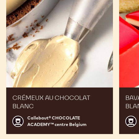
blanc
blanc
CRÉMEUX AU CHOCOLAT
BAV
BLANC
BLA
Callebaut® CHOCOLATE
Callebaut®
Calle
ACADEMY™ centre Belgium
CHOCOLATE
CHO
ACADEMY™
ACA