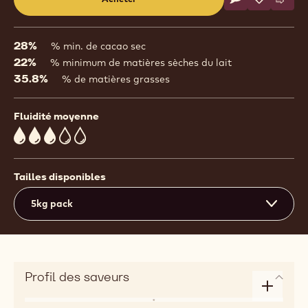
Écrire un comm
- W2
Sauvegar
- W2
Comp
- W2
(opens
a
modal
28%
% min. de cacao sec
window)
22%
% minimum de matières sèches du lait
35.8%
% de matières grasses
Fluidité moyenne
3
Tailles disponibles
5kg pack
Profil des saveurs
Enlarge