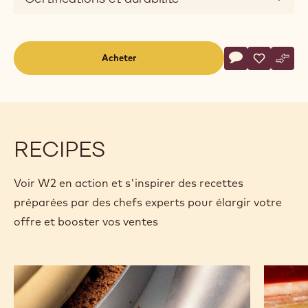
o
Actions
Acheter
Écrire un comm
- W2
Sauvegar
- W2
Comp
- W2
(opens
a
modal
window)
RECIPES
Voir W2 en action et s'inspirer des recettes
préparées par des chefs experts pour élargir votre
offre et booster vos ventes
Crémeux
Bavaroi
au
au
chocolat
chocola