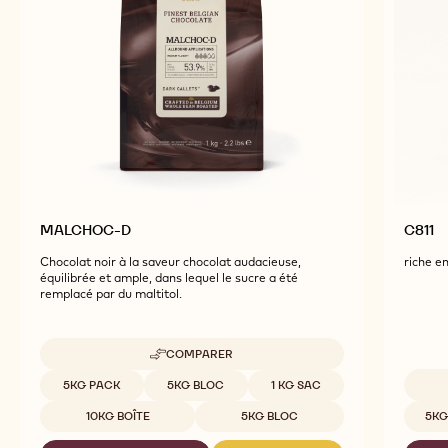
MALCHOC-D
C811
Chocolat noir à la saveur chocolat audacieuse,
riche en
équilibrée et ample, dans lequel le sucre a été
remplacé par du maltitol.
COMPARER
-
MALCHOC-
Tailles disponibles
5KG PACK
5KG BLOC
1 KG SAC
D
Tailles
10KG BOÎTE
5KG BLOC
5KG