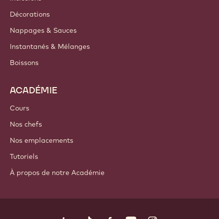
Où acheter
PRODUITS
Chocolat
Ingrédients de cacao
Ingrédients à base de noix
Enrobages & Garnitures
Inclusions
Décorations
Nappages & Sauces
Instantanés & Mélanges
Boissons
ACADÉMIE