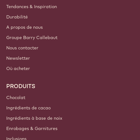
COMPTES ET PARAMÈTRES
S'identifier
S'inscrire
Belgium - Français
LIENS IMPORTANTS
Footer
Callebaut
Recettes
Tendances & Inspiration
Durabilité
A propos de nous
Groupe Barry Callebaut
Nous contacter
Newsletter