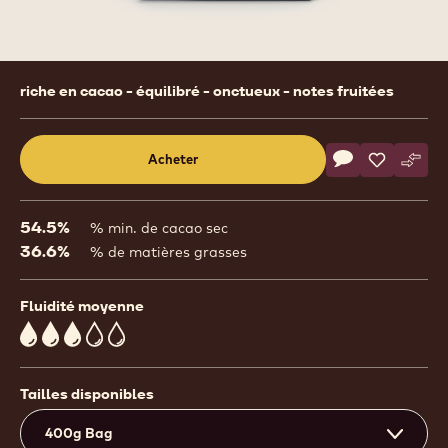
Product
riche en cacao - équilibré - onctueux - notes fruitées
information
Actions
Acheter
Écrire un comm
- 811
Sauvegar
- 811
Comp
- 811
(opens