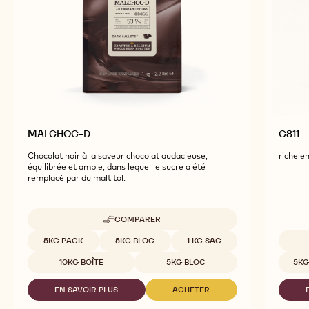
Tasty and Visually Stunning Finished Goods
MALCHOC-D
C811