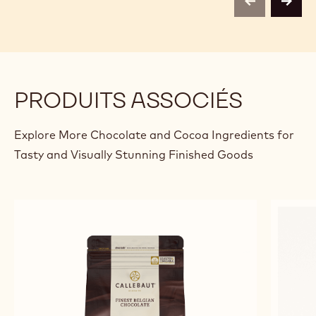
SAVARIN POIRE-CHOCOLAT
CHO
QUE
Alexandre
Alexandre Bourdeaux
Bourdeaux
Guy
Van
Puyv
previous
next
PRODUITS ASSOCIÉS
Explore More Chocolate and Cocoa Ingredients for