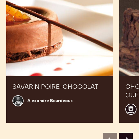
Voir 811 en action et s'inspirer des recettes
préparées par des chefs experts pour élargir votre
offre et booster vos ventes
Savarin
Chocola
poire-
Aztec
chocolat
du
Quetzal