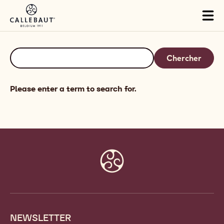
Skip to main content
Tog
mai
nav
Chercher
Keyword(s)
Please enter a term to search for.
Website
info
NEWSLETTER