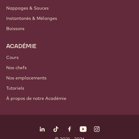
Nappages & Sauces
Instantanés & Mélanges
Boissons
ACADÉMIE
Cours
Nos chefs
Nos emplacements
Tutoriels
À propos de notre Académie
Suivez-nous
LinkedIn
TikTok
Opens in a new window.
Opens in a new window.
Facebook
YouTube
Opens in a new window
Instagram
Opens in a new w
Opens in