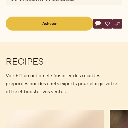
Actions
Acheter
Écrire un comm
- 811
Sauvegar
- 811
Comp
- 811
(opens
a
modal
window)
RECIPES
Voir 811 en action et s'inspirer des recettes
préparées par des chefs experts pour élargir votre
offre et booster vos ventes
Savarin
Chocola
poire-
Aztec
chocolat
du