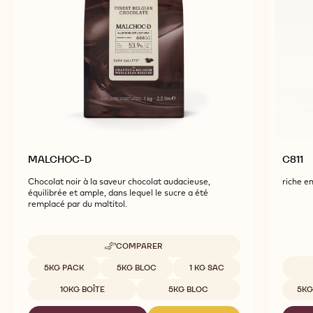
MALCHOC-D
C811
Chocolat noir à la saveur chocolat audacieuse,
riche en
équilibrée et ample, dans lequel le sucre a été
remplacé par du maltitol.
COMPARER
-
MALCHOC-
Tailles disponibles
5KG PACK
5KG BLOC
1 KG SAC
D
Tailles
10KG BOÎTE
5KG BLOC
5KG