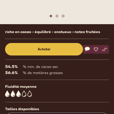
Move to slide 1
Move to slide 2
Move to slide 3
Product
riche en cacao - équilibré - onctueux - notes fruitées
information
Actions
Acheter
Écrire un comm
- 811
Sauvegar
- 811
Comp
- 811
(opens
a
modal
54.5%
% min. de cacao sec
window)
36.6%
% de matières grasses
Fluidité moyenne
3
Tailles disponibles