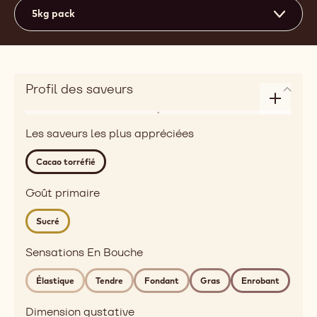
5kg pack
Profil des saveurs
Enlarge
Notes
taste
Les saveurs les plus appréciées
aromatiques
profile
roasted,
Cacao torréfié
red
fruits
Goût primaire
Detailed
Sucré
flavor
roasted
Sensations En Bouche
cocoa
Sensations
Élastique
Tendre
Fondant
Gras
Enrobant
En
Bouche
Dimension gustative