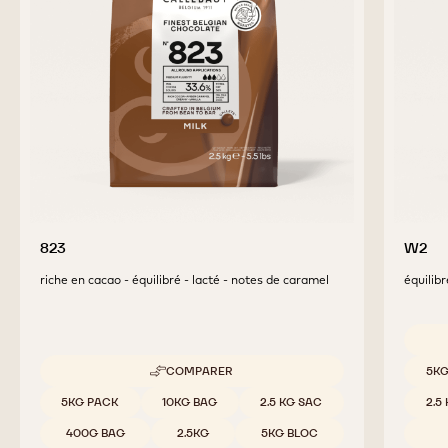
823
W2
riche en cacao - équilibré - lacté - notes de caramel
équilibr
Tailles
COMPARER
5KG
-
823
Tailles disponibles
5KG PACK
10KG BAG
2.5 KG SAC
2.5
400G BAG
2.5KG
5KG BLOC