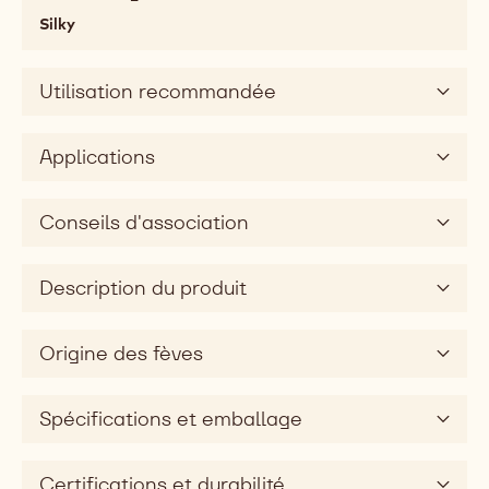
chewy,
Silky
soft,
melting,
Utilisation recommandée
fatty,
mouthcoating
Saveurs
Applications
Primaires
sweet
Conseils d'association
Dimension
gustative
silky
Description du produit
Origine des fèves
Spécifications et emballage
Certifications et durabilité