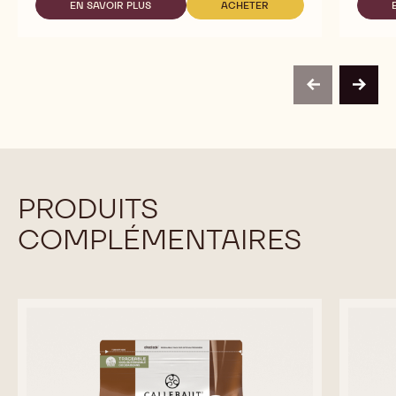
EN SAVOIR PLUS
ACHETER
-
-
MALCHOC-
MALCHOC-
D
D
previous
next
PRODUITS
COMPLÉMENTAIRES