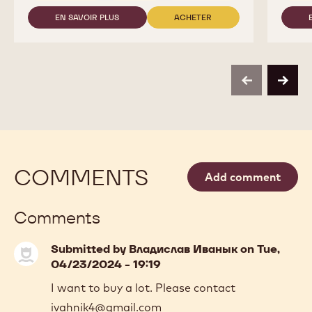
EN SAVOIR PLUS
ACHETER
-
-
823
823
previous
next
COMMENTS
Add comment
Comments
Submitted by
Владислав Иванык
on Tue,
04/23/2024 - 19:19
I want to buy a lot. Please contact
ivahnik4@gmail.com