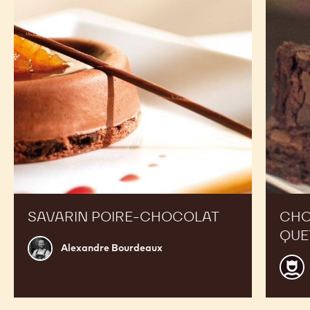
Quetzal
SAVARIN POIRE-CHOCOLAT
CHO
QUE
Alexandre
Alexandre Bourdeaux
Bourdeaux
Guy
Van
Puyv