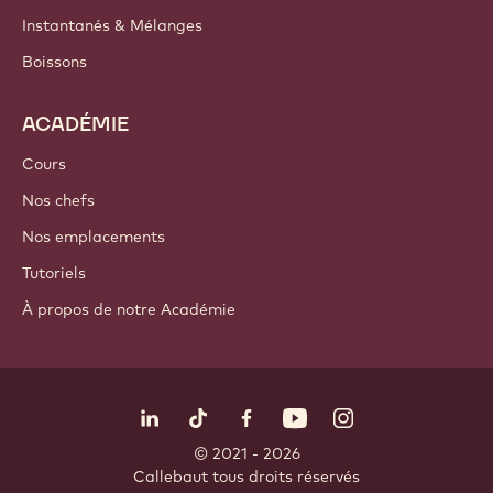
Instantanés & Mélanges
Boissons
ACADÉMIE
Cours
Nos chefs
Nos emplacements
Tutoriels
À propos de notre Académie
Suivez-nous
LinkedIn
TikTok
Opens in a new window.
Opens in a new window.
Facebook
YouTube
Opens in a new window
Instagram
Opens in a new w
Opens in
© 2021 - 2026
Callebaut
.
tous droits réservés