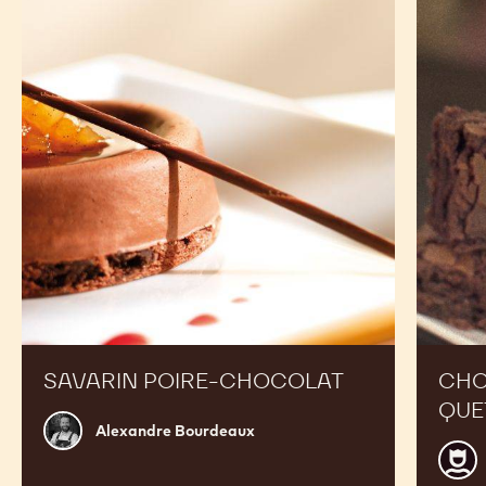
poire-
Aztec
chocolat
du
Quetzal
SAVARIN POIRE-CHOCOLAT
CHO
QUE
Alexandre
Alexandre Bourdeaux
Bourdeaux
Guy
Van