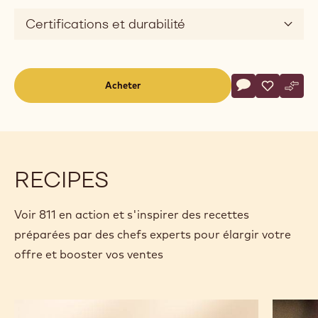
Certifications et durabilité
Actions
Acheter
Écrire un comm
- 811
Sauvegar
- 811
Comp
- 811
(opens
a
modal
window)
RECIPES
Voir 811 en action et s'inspirer des recettes
préparées par des chefs experts pour élargir votre
offre et booster vos ventes
Savarin
Chocola