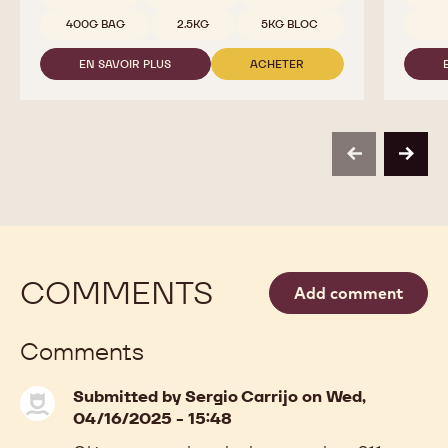
400G BAG
2.5KG
5KG BLOC
EN SAVOIR PLUS
ACHETER
-
-
823
823
previous
next
COMMENTS
Add comment
Comments
Submitted by
Sergio Carrijo
on Wed,
04/16/2025 - 15:48