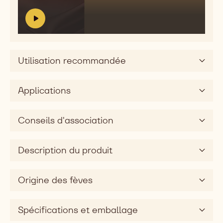
vidéo:
Dimension
Sensory
gustative
profile
V
S
silky
video
i
e
d
n
e
s
Utilisation recommandée
o
o
:
r
y
Applications
p
r
o
Conseils d'association
f
i
l
Description du produit
e
v
Origine des fèves
i
d
e
Spécifications et emballage
o