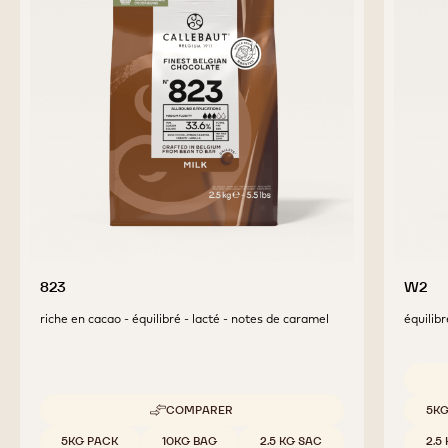
823
W2
riche en cacao - équilibré - lacté - notes de caramel
équilibr
Tailles
COMPARER
5KG
-
823
Tailles disponibles
5KG PACK
10KG BAG
2.5 KG SAC
2.5