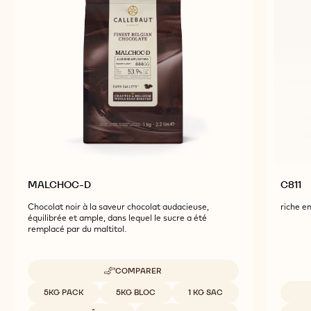
MALCHOC-D
C811
Chocolat noir à la saveur chocolat audacieuse,
riche en
équilibrée et ample, dans lequel le sucre a été
remplacé par du maltitol.
COMPARER
-
MALCHOC-
Tailles disponibles
5KG PACK
5KG BLOC
1 KG SAC
D
Tailles