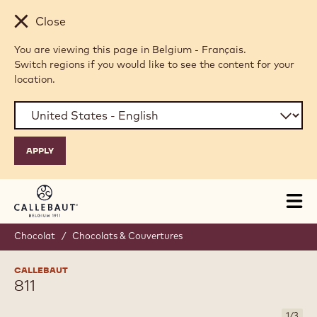
Skip to main content
Close
You are viewing this page in Belgium - Français.
Switch regions if you would like to see the content for your
location.
Tog
mai
nav
Chocolat
/
Chocolats & Couvertures
CALLEBAUT
811
1
/
3