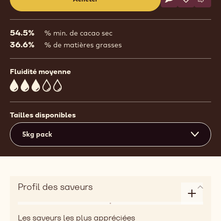
Écrire un comm
- 811
Sauvegar
- 811
Comp
- 811
(opens
a
modal
54.5%
% min. de cacao sec
window)
36.6%
% de matières grasses
Fluidité moyenne
3
Tailles disponibles
5kg pack
Profil des saveurs
Enlarge
Notes
taste
Les saveurs les plus appréciées