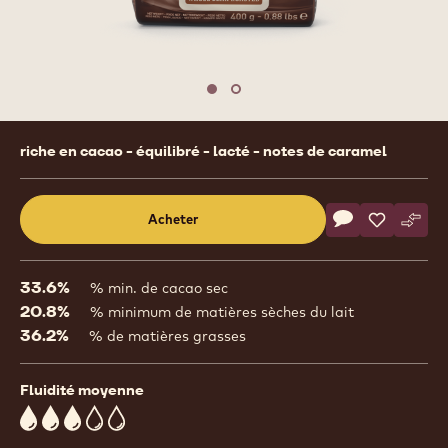
1
/
2
previous
nex
Move to slide 1
Move to slide 2
Product
riche en cacao - équilibré - lacté - notes de caramel
information