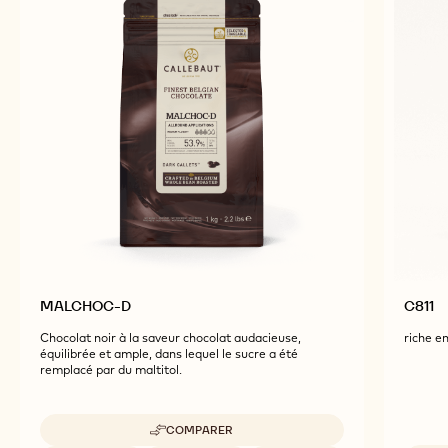
PRODUITS ASSOCIÉS
Explore More Chocolate and Cocoa Ingredients for
Tasty and Visually Stunning Finished Goods