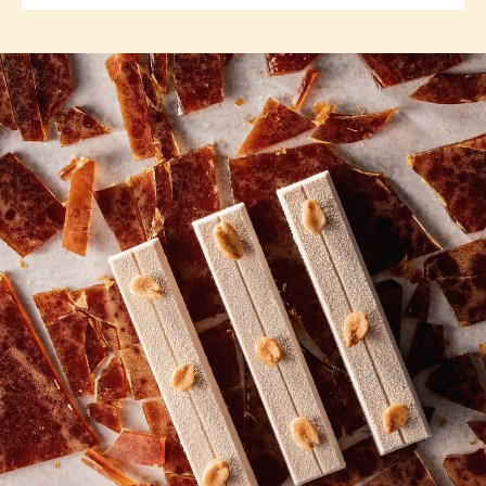
previous
next
COMMENTS
Add comment
There are no comments yet.