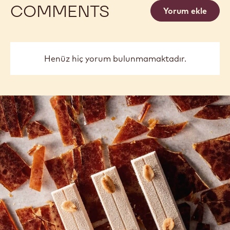
10KG BAG
BILINMIYOR
DETAYLI BILGI
-
823
previous
next
COMMENTS
Yorum ekle
Henüz hiç yorum bulunmamaktadır.