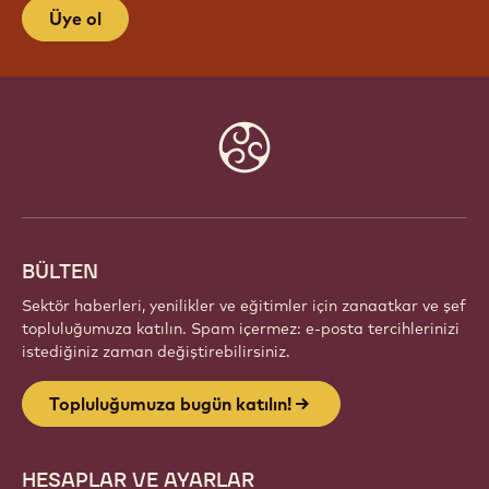
TOPLULUĞUMUZA BUGÜN
KATILIN!
Tutkulu şefler ve zanaatkarlardan oluşan küresel bir
topluluğun parçası olun. Callebaut ile ilham paylaşın,
yeni eserler keşfedin ve zanaatınızı geliştirin.
Üye ol
Website
info