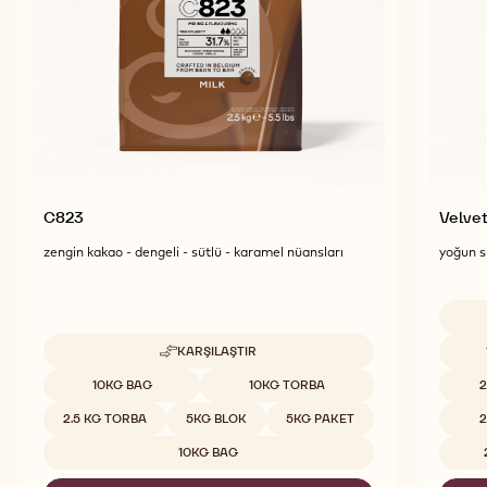
Lezzetli ve görsel olarak çarpıcı nihai ürünler için
daha fazla çikolata ve kakao içeriği keşfedin