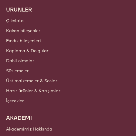
Trendler ve Ilham
Sürdürülebilirlik
Hakkımızda
Barry Callebaut Group
İletişim
Bülten
Nereden satın alabilirim?
ÜRÜNLER
Çikolata
Kakao bileşenleri
Fındık bileşenleri
Kaplama & Dolgular