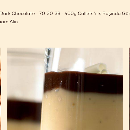
in Dark Chocolate - 70-30-38 - 400g Callets'ı İş Başında Gö
ham Alın
Çikolatalı
ve
vanilyalı
krema