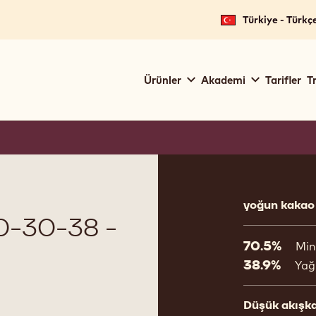
Türkiye - Türkç
Main
Ürünler
Akademi
Tarifler
T
navigation
Callebaut
Product
informat
yoğun kakao 
-30-38 -
70.5%
Min
38.9%
Yağ
Düşük akışka