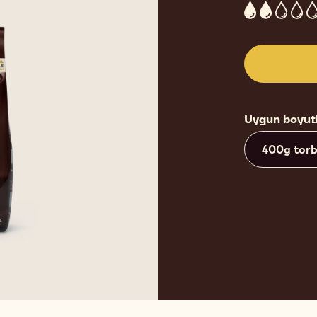
2
Uygun boyut
400g tor