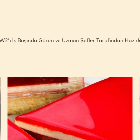
çin W2'ı İş Başında Görün ve Uzman Şefler Tarafından Hazır
Beyaz
çikolatadan
bavarois