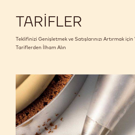
TARIFLER
Teklifinizi Genişletmek ve Satışlarınızı Artırmak i
Tariflerden İlham Alın
Beyaz
çikolatadan
crémeux