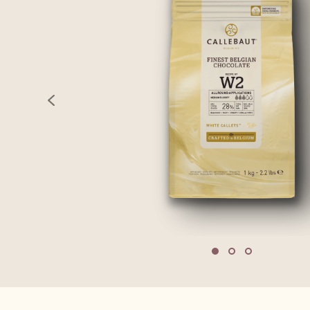
previous
Move to slide 1
Move to slide 2
Move to sli