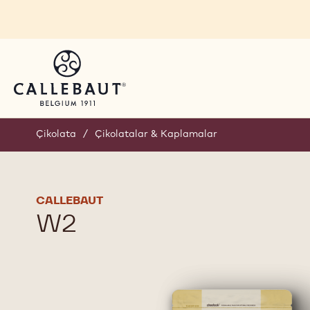
Skip to main content
Çikolata
/
Çikolatalar & Kaplamalar
CALLEBAUT
W2