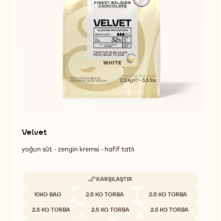
Velvet
yoğun süt - zengin kremsi - hafif tatlı
KARŞILAŞTIR
-
VELVET
Uygun boyutlar
10KG BAG
2.5 KG TORBA
2.5 KG TORBA
2.5 KG TORBA
2.5 KG TORBA
2.5 KG TORBA