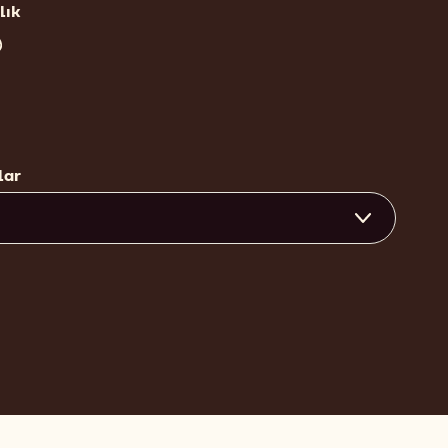
lık
rşılaştır
W2
lar