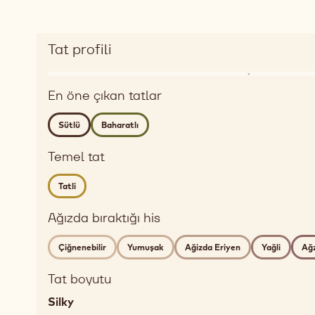
Tat profili
Enlarge
Aroma
taste
En öne çıkan tatlar
dairy,
profile
spices
Sütlü
Baharatlı
Detailed
flavor
Temel tat
milky,
spicy
Tatli
Ağızda
Ağızda bıraktığı his
bıraktığı
his
Çiğnenebilir
Yumuşak
Ağizda Eriyen
Yağli
Ağz
chewy,
soft,
Tat boyutu
melting,
Silky
fatty,