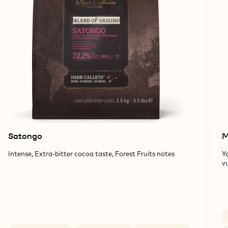
Satongo
M
Intense, Extra-bitter cocoa taste, Forest Fruits notes
Y
vu