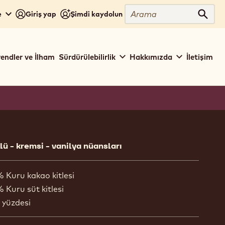
Arama
e
Giriş yap
Şimdi kaydolun
Aram
rendler ve İlham
Sürdürülebilirlik
Hakkımızda
İletişim
ion
lü - kremsi - vanilya nüansları
% Kuru kakao kitlesi
 Kuru süt kitlesi
 yüzdesi