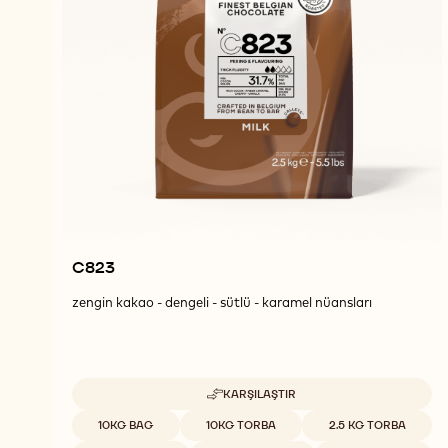
C823
zengin kakao - dengeli - sütlü - karamel nüansları
KARŞILAŞTIR
-
C823
Uygun boyutlar
10KG BAG
10KG TORBA
2.5 KG TORBA