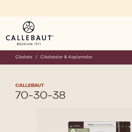
Skip to main content
You are viewing this page in Türkiye - Türkçe.
Switch regions if you would like to see the content 
Çikolata
/
Çikolatalar & Kaplamalar
CALLEBAUT
70-30-38