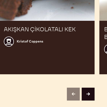
AKIŞKAN ÇIKOLATALI KEK
Kristof
Kristof Coppens
Coppens
J
L