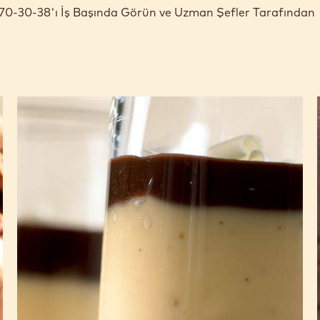
çin 70-30-38'ı İş Başında Görün ve Uzman Şefler Tarafından
Çikolatalı
ve
vanilyalı
krema