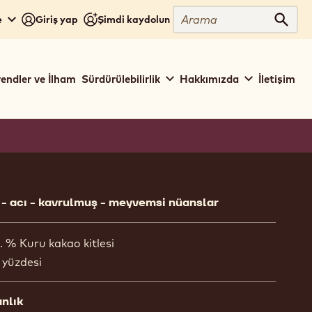
Close
Arama
e
Giriş yap
Şimdi kaydolun
Aram
rendler ve İlham
Sürdürülebilirlik
Hakkımızda
İletişim
ion
- acı - kavrulmuş - meyvemsi nüanslar
. % Kuru kakao kitlesi