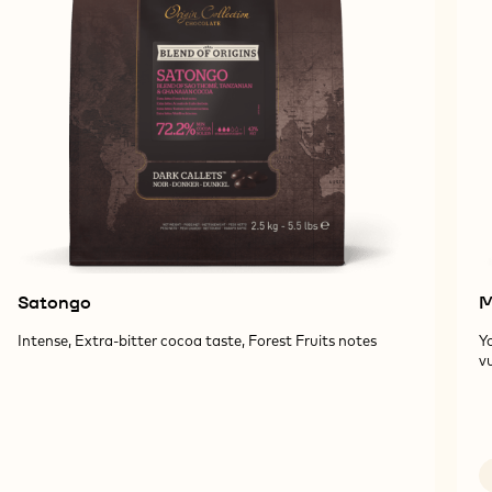
Satongo
M
Intense, Extra-bitter cocoa taste, Forest Fruits notes
Y
vu