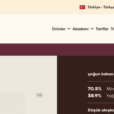
for your location.
Türkiye - Türkç
Main
Ürünler
Akademi
Tarifler
T
navigation
Callebaut
Product
informat
yoğun kakao 
70.5%
Min