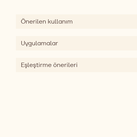
Move to slide 1
Move to slide
Önerilen kullanım
Uygulamalar
Eşleştirme önerileri