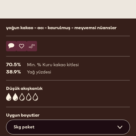
Product
yoğun kakao - acı - kavrulmuş - meyvemsi nüanslar
information
Actions
Yorum yaz
- 70-30-38
Kaydet
- 70-30-38
Karşılaştır
- 70-30-38