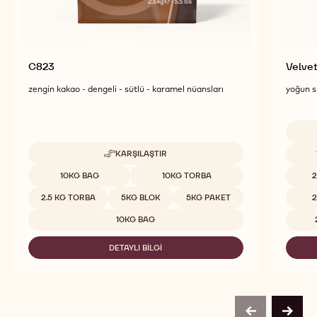
C823
Velve
zengin kakao - dengeli - sütlü - karamel nüansları
yoğun sü