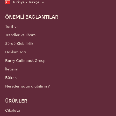
topluluğumuza katılın. Spam içermez: e-posta tercihlerinizi
istediğiniz zaman değiştirebilirsiniz.
Topluluğumuza bugün katılın!
HESAPLAR VE AYARLAR
Giriş yap
Şimdi kaydolun
Türkiye - Türkçe
ÖNEMLİ BAĞLANTILAR
Footer
Callebaut
Tarifler
Trendler ve Ilham
Sürdürülebilirlik