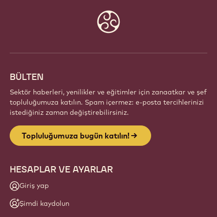
TOPLULUĞUMUZA BUGÜN
KATILIN!
Tutkulu şefler ve zanaatkarlardan oluşan küresel bir
topluluğun parçası olun. Callebaut ile ilham paylaşın,
yeni eserler keşfedin ve zanaatınızı geliştirin.
Üye ol
Website
info
BÜLTEN
Sektör haberleri, yenilikler ve eğitimler için zanaatkar ve şef