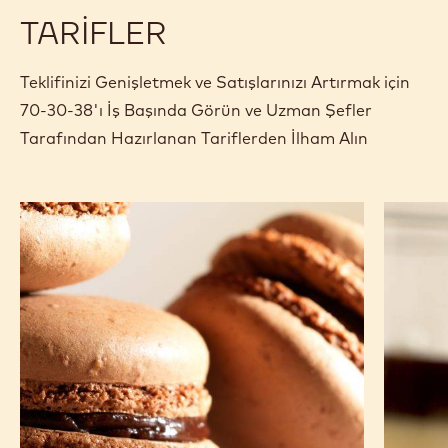
Özellikler ve ambalaj
Sertifikalar ve Sürdürülebilirlik
Actions
Yorum yaz
- 70-30-38
Kaydet
- 70-30-38
Karşılaştır
- 70-30-38
TARIFLER
Teklifinizi Genişletmek ve Satışlarınızı Artırmak için
70-30-38'ı İş Başında Görün ve Uzman Şefler
Tarafından Hazırlanan Tariflerden İlham Alın