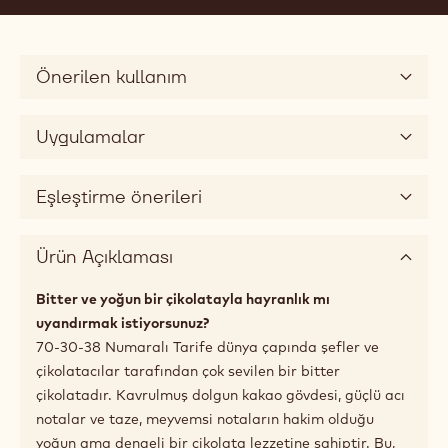
70.5%
Min. % Kuru kakao kitlesi
38.9%
Yağ yüzdesi
Düşük akışkanlık
2
Uygun boyutlar
5kg paket
Önerilen kullanım
Uygulamalar