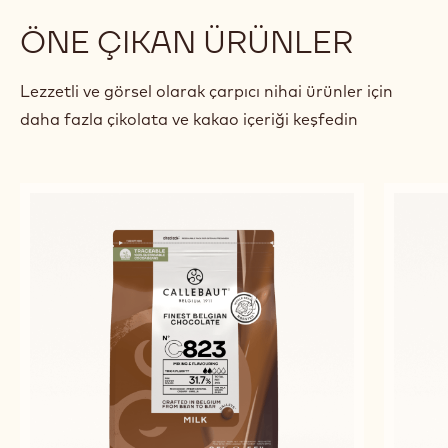
Bourdeaux
Alex
Bour
previous
next
ÖNE ÇIKAN ÜRÜNLER
Lezzetli ve görsel olarak çarpıcı nihai ürünler için
daha fazla çikolata ve kakao içeriği keşfedin