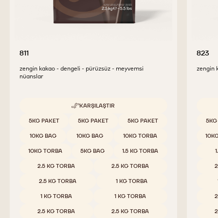
811
823
zengin kakao - dengeli - pürüzsüz - meyvemsi
zengin k
nüanslar