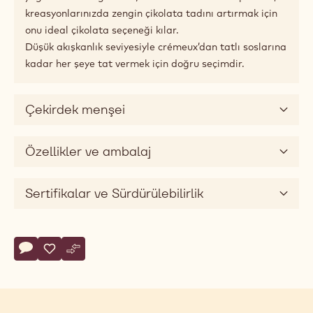
Eşleştirme önerileri
Ürün Açıklaması
Bitter ve yoğun bir çikolatayla hayranlık mı
uyandırmak istiyorsunuz?
70-30-38 Numaralı Tarife dünya çapında şefler ve
çikolatacılar tarafından çok sevilen bir bitter
çikolatadır. Kavrulmuş dolgun kakao gövdesi, güçlü acı
notalar ve taze, meyvemsi notaların hakim olduğu
yoğun ama dengeli bir çikolata lezzetine sahiptir. Bu,
kreasyonlarınızda zengin çikolata tadını artırmak için
onu ideal çikolata seçeneği kılar.
Düşük akışkanlık seviyesiyle crémeux’dan tatlı soslarına
kadar her şeye tat vermek için doğru seçimdir.
Çekirdek menşei