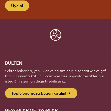
TOPLULUĞUMUZA BUGÜN
KATILIN!
Tutkulu şefler ve zanaatkarlardan oluşan küresel bir
topluluğun parçası olun. Callebaut ile ilham paylaşın,
yeni eserler keşfedin ve zanaatınızı geliştirin.
Üye ol
Website
info