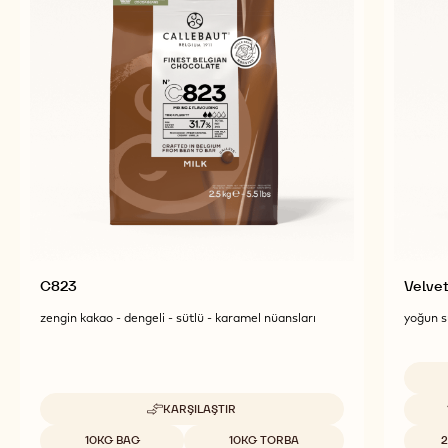
ÖNE ÇIKAN ÜRÜNLER
Lezzetli ve görsel olarak çarpıcı nihai ürünler için
daha fazla çikolata ve kakao içeriği keşfedin