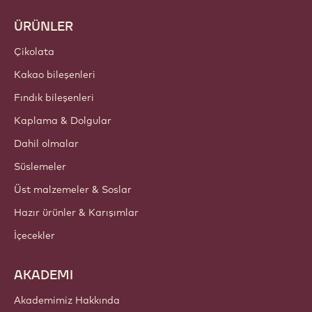
Tarifler
Trendler ve Ilham
Sürdürülebilirlik
Hakkımızda
Barry Callebaut Group
İletişim
Bülten
Nereden satın alabilirim?
ÜRÜNLER
Çikolata
Kakao bileşenleri
Fındık bileşenleri
Kaplama & Dolgular