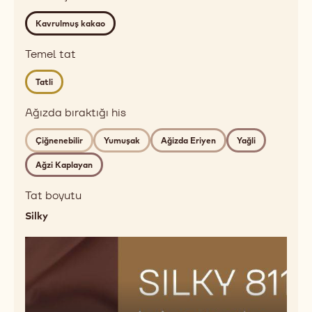
roasted,
profile
red
Kavrulmuş kakao
fruits
Detailed
Temel tat
flavor
Tatli
roasted
cocoa
Ağızda bıraktığı his
Ağızda
bıraktığı
Çiğnenebilir
Yumuşak
Ağizda Eriyen
Yağli
his
Ağzi Kaplayan
chewy,
soft,
Tat boyutu
melting,
Silky
fatty,
mouthcoating
Temel
tat
sweet
Tat