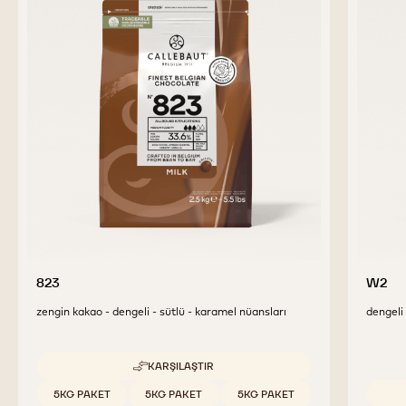
823
W2
zengin kakao - dengeli - sütlü - karamel nüansları
dengeli 
KARŞILAŞTIR
-
823
Uygun boyutlar
5KG PAKET
5KG PAKET
5KG PAKET