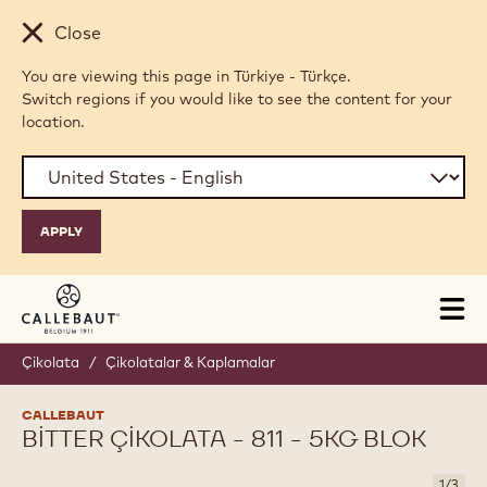
Skip to main content
Close
You are viewing this page in Türkiye - Türkçe.
Switch regions if you would like to see the content for your
location.
Tog
mai
nav
Çikolata
/
Çikolatalar & Kaplamalar
CALLEBAUT
BITTER ÇIKOLATA - 811 - 5KG BLOK
1
/
3