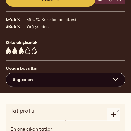
Yorum yaz
- Bitter Çikolat
Kaydet
- Bitter Çi
Karşı
- Bit
(opens
a
modal
54.5%
Min. % Kuru kakao kitlesi
window)
36.6%
Yağ yüzdesi
Orta akışkanlık
3
Uygun boyutlar
5kg paket
Tat profili
Enlarge
Aroma
taste
En öne çıkan tatlar