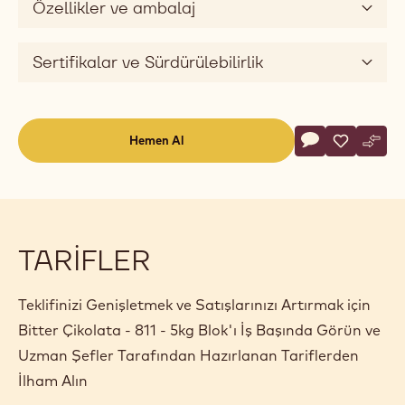
Özellikler ve ambalaj
o
Sertifikalar ve Sürdürülebilirlik
Actions
Hemen Al
Yorum yaz
- Bitter Çikolat
Kaydet
- Bitter Çi
Karşı
- Bit
(opens
a
modal
window)
TARIFLER
Teklifinizi Genişletmek ve Satışlarınızı Artırmak için
Bitter Çikolata - 811 - 5kg Blok'ı İş Başında Görün ve
Uzman Şefler Tarafından Hazırlanan Tariflerden
İlham Alın