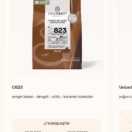
C823
Velve
zengin kakao - dengeli - sütlü - karamel nüansları
yoğun sü
Uygun 
KARŞILAŞTIR
-
C823
Uygun boyutlar